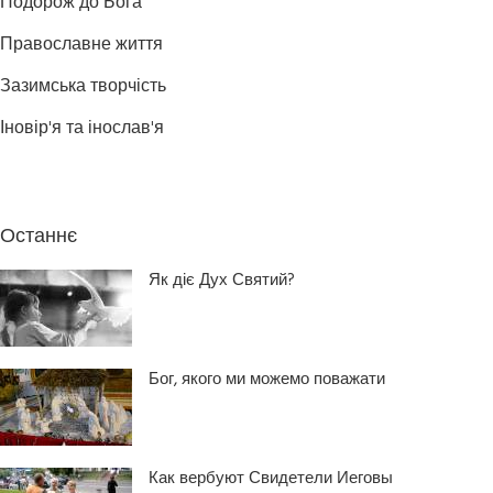
Подорож до Бога
Православне життя
Зазимська творчість
Іновір'я та інослав'я
Останнє
Як діє Дух Святий?
Бог, якого ми можемо поважати
Как вербуют Свидетели Иеговы