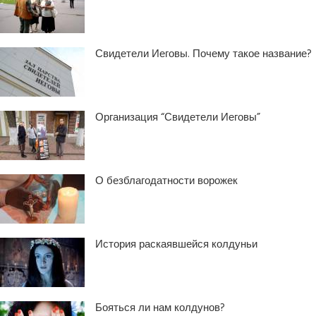
Свидетели Иеговы. Почему такое название?
Организация “Свидетели Иеговы”
О безблагодатности ворожек
История раскаявшейся колдуньи
Бояться ли нам колдунов?