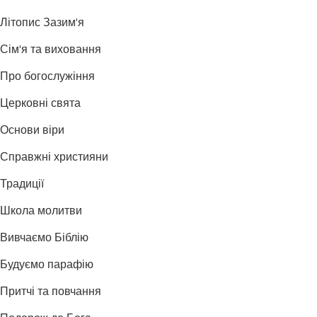
Літопис Зазим'я
Сім'я та виховання
Про богослужіння
Церковні свята
Основи віри
Справжні християни
Традиції
Школа молитви
Вивчаємо Біблію
Будуємо парафію
Притчі та повчання