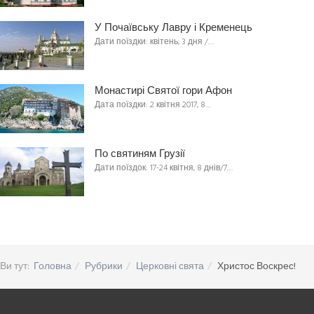
У Почаївську Лавру і Кременець
Дати поїздки: квітень, 3 дня /…
Монастирі Святої гори Афон
Дата поїздки: 2 квітня 2017, 8…
По святиням Грузії
Дати поїздок: 17-24 квітня, 8 днів/7…
Ви тут:
Головна
Рубрики
Церковні свята
Христос Воскрес!