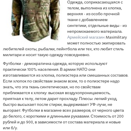
Одежда, соприкасающаяся с
телом, выполнена из хлопка,
верхняя - из особо прочной
ткани с добавлением
синтетики, отдельные виды - из
непромокаемого материала.
Армейский магазин
Maximilitary
может полностью экипировать
любителей охоты, рыбалки, пейнтбола или тех, кто любит стиль
милитари и носит такую одежду повседневно.
Футболки - демократична одежда, которую используют
практически 100% населения. В армии НАТО они
изготавливаются из хлопка, полиэстера или смешанных составов.
Если хлопок по свойствам знаком всем, то о полиэстере надо
знать, что эта ткань синтетическая, но по свойствам
приближается к хлопку: высокая воздухопроницаемость,
приятная к телу, летом дарит прохладу. Плюсы: легкий уход,
быстро высыхает после стирки, выдерживает УФ-лучи, не
выгорает. Футболки в магазине всех размеров, от черного цвета
до белого, с короткими и длинными рукавами. Стоимость от 200
рублей и до 900, в зависимости от состава материала и новые
или б/у.