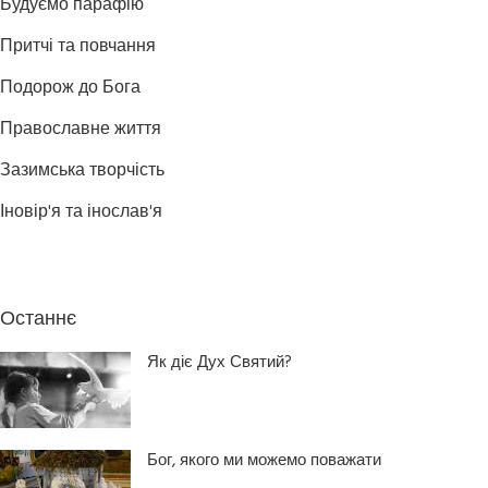
Будуємо парафію
Притчі та повчання
Подорож до Бога
Православне життя
Зазимська творчість
Іновір'я та інослав'я
Останнє
Як діє Дух Святий?
Бог, якого ми можемо поважати