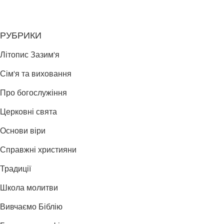
РУБРИКИ
Літопис Зазим'я
Сім'я та виховання
Про богослужіння
Церковні свята
Основи віри
Справжні християни
Традиції
Школа молитви
Вивчаємо Біблію