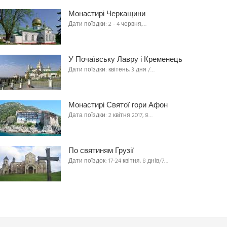
Монастирі Черкащини
Дати поїздки: 2 - 4 червня,…
У Почаївську Лавру і Кременець
Дати поїздки: квітень, 3 дня /…
Монастирі Святої гори Афон
Дата поїздки: 2 квітня 2017, 8…
По святиням Грузії
Дати поїздок: 17-24 квітня, 8 днів/7…