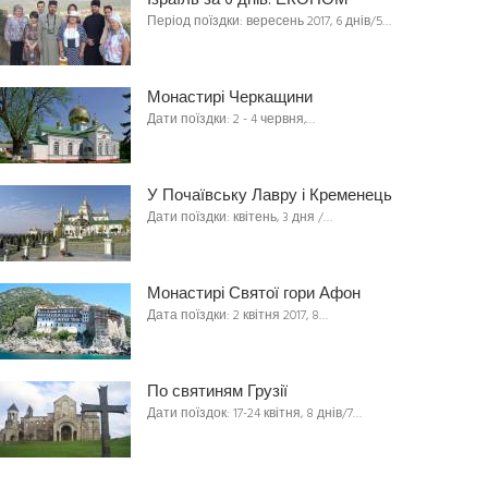
Ізраїль за 6 днів. ЕКОНОМ
Період поїздки: вересень 2017, 6 днів/5…
Монастирі Черкащини
Дати поїздки: 2 - 4 червня,…
У Почаївську Лавру і Кременець
Дати поїздки: квітень, 3 дня /…
Монастирі Святої гори Афон
Дата поїздки: 2 квітня 2017, 8…
По святиням Грузії
Дати поїздок: 17-24 квітня, 8 днів/7…