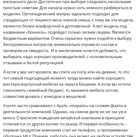
матрасного дела. Достаточно при выборе следовать нескольким
простым советам. Для начала нужно хоть немного разбираться в
моделях. Ортопедический матрас идеально подходят для
страдающих от лишнего веса членов семьи, к тому же эта модель
является более комфортной и долговечной. А вот модель под
названием «боннель» подойдет только легким людям. Является
бюджетным вариантом. Очень серьезно нужно подойти к выбору
беспружинных матрасов, внимательно изучив их состав и
проверив на твердость. И в заключение хочется добавить, что
выбирать надо хороших производителей, с положительным
отзывами и белой репутацией.
А если у вас нет кровати, вы спите на полу или на диване, то это
тот самый подходящий момент, когда можно найти хорошего
мастера корпусной мебели на заказ в Бишкеке. А если вы хотите
сэкономить семейный бюджет, то закажите мебель оптом,
совместив кровать с комодом и вешалкой.
Xiaomi часто сравнивают с Apple, опираясь на схожие факты в
деятельности компаний. Однако, на самом деле их не так уж и
много. Стратегия поведения китайской компании в принципе
отличается от других коллег по рынку. И первая особенность –
первым продуктом компании стал не телефон, а программная
оболочка MIUI. Причем, работать она может на любом устройстве