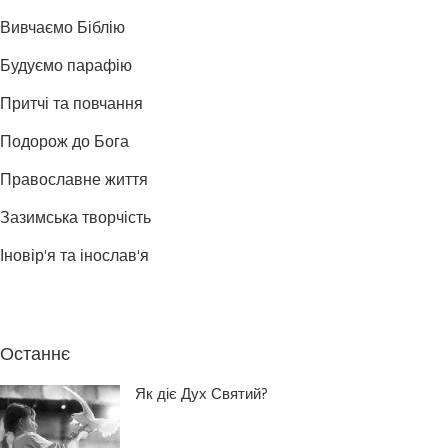
Вивчаємо Біблію
Будуємо парафію
Притчі та повчання
Подорож до Бога
Православне життя
Зазимська творчість
Іновір'я та інослав'я
Останнє
Як діє Дух Святий?