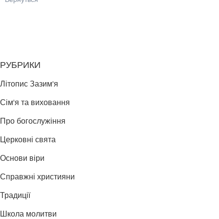
Вернуться
РУБРИКИ
Літопис Зазим'я
Сім'я та виховання
Про богослужіння
Церковні свята
Основи віри
Справжні християни
Традиції
Школа молитви