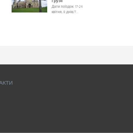
Грузії
Дати поїздок: 17-24
квітня, 8 днів/7…
АКТИ