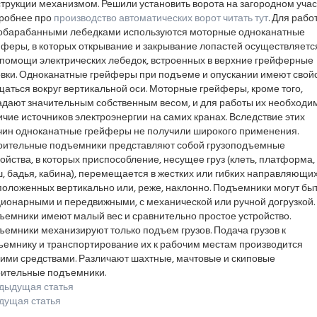
трукции механизмом. Решили установить ворота на загородном учас
робнее про
производство автоматических ворот читать тут
. Для рабо
обарабанными лебедками используются моторные одноканатные
йферы, в которых открывание и закрывание лопастей осуществляетс
 помощи электрических лебедок, встроенных в верхние грейферные
овки. Одноканатные грейферы при подъеме и опускании имеют свой
аться вокруг вертикальной оси. Моторные грейферы, кроме того,
адают значительным собственным весом, и для работы их необходи
чие источников электроэнергии на самих кранах. Вследствие этих
чин одноканатные грейферы не получили широкого применения.
оительные подъемники представляют собой грузоподъемные
ойства, в которых приспособление, несущее груз (клеть, платформа,
, бадья, кабина), перемещается в жестких или гибких направляющих
положенных вертикально или, реже, наклонно. Подъемники могут бы
ционарными и передвижными, с механической или ручной догрузкой.
ъемники имеют малый вес и сравнительно простое устройство.
емники механизируют только подъем грузов. Подача грузов к
ъемнику и транспортирование их к рабочим местам производится
гими средствами. Различают шахтные, мачтовые и скиповые
оительные подъемники.
дыдущая статья
дущая статья