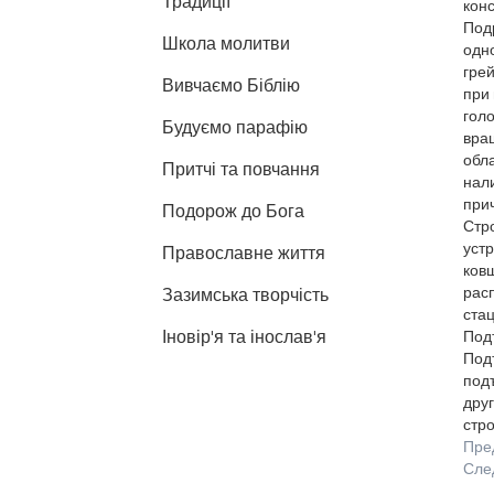
Традиції
конс
Под
Школа молитви
одн
гре
Вивчаємо Біблію
при
гол
Будуємо парафію
вращ
обл
Притчі та повчання
нали
при
Подорож до Бога
Стр
устр
Православне життя
ковш
рас
Зазимська творчість
ста
Іновір'я та інослав'я
Под
Подъ
под
дру
стр
Пре
Сле