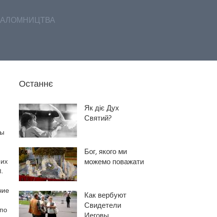
АЛОМНИЦТВА
Останнє
Як діє Дух
Святий?
ты
Бог, якого ми
них
можемо поважати
.
чие
Как вербуют
Свидетели
по
Иеговы