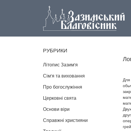
РУБРИКИ
Ло
Літопис Зазим'я
Сім'я та виховання
Для
обы
Про богослужіння
зак
мате
Церковні свята
мате
Основи віри
Двух
дру
Справжні християни
опе
гре