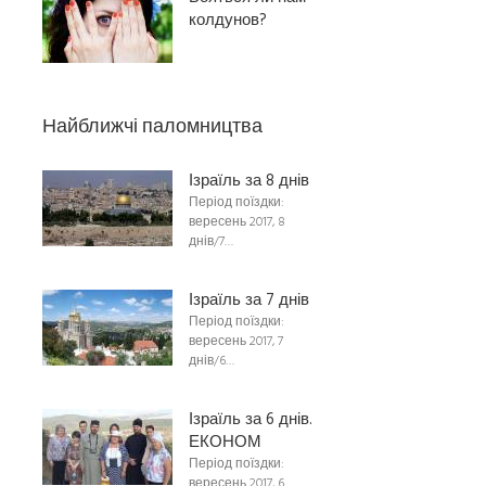
колдунов?
Найближчі паломництва
Ізраїль за 8 днів
Період поїздки:
вересень 2017, 8
днів/7…
Ізраїль за 7 днів
Період поїздки:
вересень 2017, 7
днів/6…
Ізраїль за 6 днів.
ЕКОНОМ
Період поїздки:
вересень 2017, 6