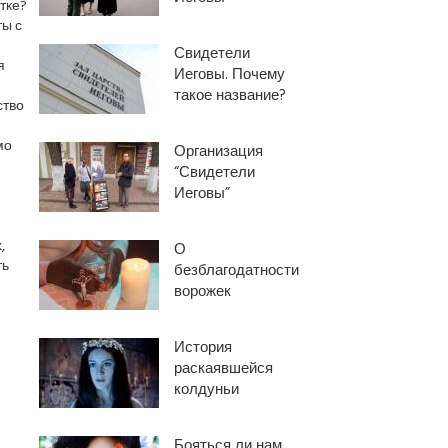
тке?
ты с
Свидетели
я
Иеговы. Почему
такое название?
ство
мо
Организация
“Свидетели
Иеговы”
,
О
ть
безблагодатности
ворожек
История
раскаявшейся
колдуньи
Бояться ли нам