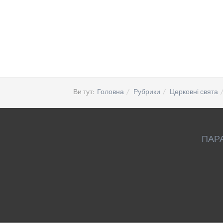
Ви тут:
Головна
Рубрики
Церковні свята
ПАР