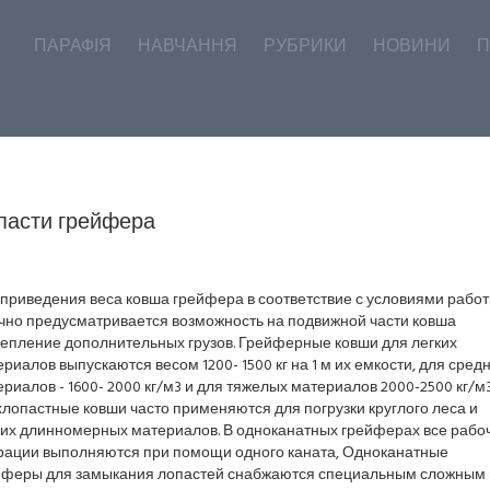
ПАРАФІЯ
НАВЧАННЯ
РУБРИКИ
НОВИНИ
П
пасти грейфера
 приведения веса ковша грейфера в соответствие с условиями рабо
чно предусматривается возможность на подвижной части ковша
репление дополнительных грузов. Грейферные ковши для легких
риалов выпускаются весом 1200- 1500 кг на 1 м их емкости, для сред
риалов - 1600- 2000 кг/м3 и для тяжелых материалов 2000-2500 кг/м3
лопастные ковши часто применяются для погрузки круглого леса и
гих длинномерных материалов. В одноканатных грейферах все рабо
рации выполняются при помощи одного каната, Одноканатные
йферы для замыкания лопастей снабжаются специальным сложным 