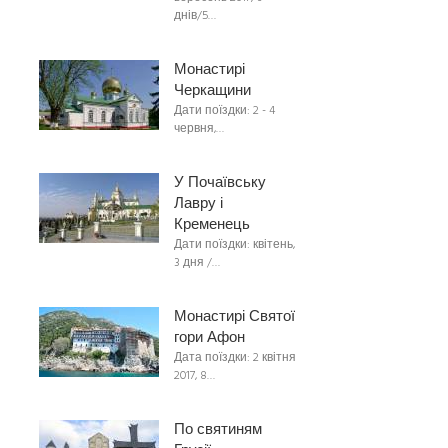
днів/5…
Монастирі
Черкащини
Дати поїздки: 2 - 4
червня,…
У Почаївську
Лавру і
Кременець
Дати поїздки: квітень,
3 дня /…
Монастирі Святої
гори Афон
Дата поїздки: 2 квітня
2017, 8…
По святиням