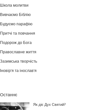
Школа молитви
Вивчаємо Біблію
Будуємо парафію
Притчі та повчання
Подорож до Бога
Православне життя
Зазимська творчість
Іновір'я та інослав'я
Останнє
Як діє Дух Святий?