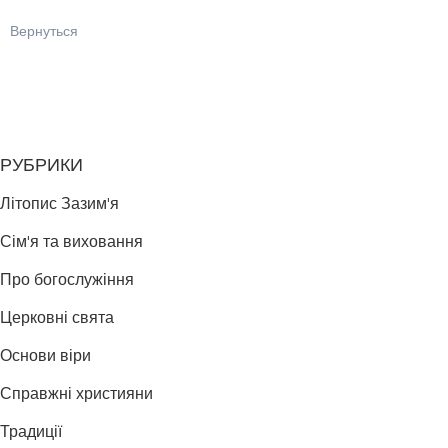
Вернуться
РУБРИКИ
Літопис Зазим'я
Сім'я та виховання
Про богослужіння
Церковні свята
Основи віри
Справжні християни
Традиції