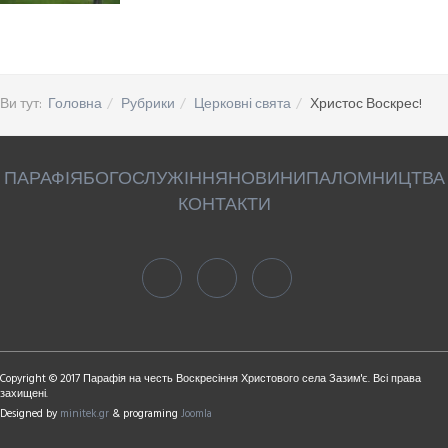
Ви тут:
Головна
Рубрики
Церковні свята
Христос Воскрес!
ПАРАФІЯ
БОГОСЛУЖІННЯ
НОВИНИ
ПАЛОМНИЦТВА
КОНТАКТИ
Copyright © 2017 Парафія на честь Воскресіння Христового села Зазим'є. Всі права
захищені.
Designed by
minitek.gr
& programing
Joomla