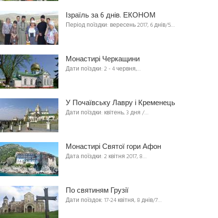
Ізраїль за 6 днів. ЕКОНОМ
Період поїздки: вересень 2017, 6 днів/5…
Монастирі Черкащини
Дати поїздки: 2 - 4 червня,…
У Почаївську Лавру і Кременець
Дати поїздки: квітень, 3 дня /…
Монастирі Святої гори Афон
Дата поїздки: 2 квітня 2017, 8…
По святиням Грузії
Дати поїздок: 17-24 квітня, 8 днів/7…