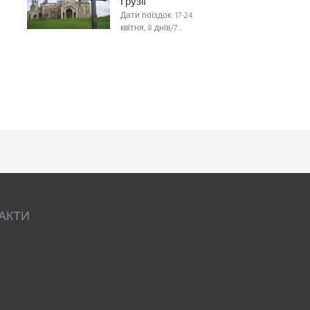
Грузії
Дати поїздок: 17-24
квітня, 8 днів/7…
АКТИ