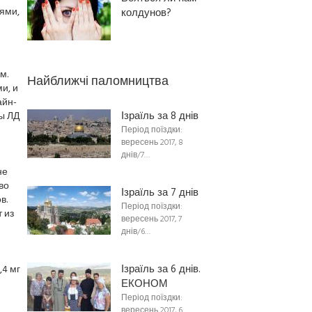
ями,
колдунов?
ю
м.
Найближчі паломництва
и, и
айн-
Ізраїль за 8 днів
ы ЛД
Період поїздки:
вересень 2017, 8
днів/7…
не
во
Ізраїль за 7 днів
в.
Період поїздки:
 из
вересень 2017, 7
днів/6…
Ізраїль за 6 днів.
,4 мг
ЕКОНОМ
Період поїздки:
вересень 2017, 6