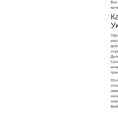
Вся
каче
К
У
Офор
маг
доба
осу
Дели
Срок
кач
тран
Опла
опла
зави
нали
номе
Вай