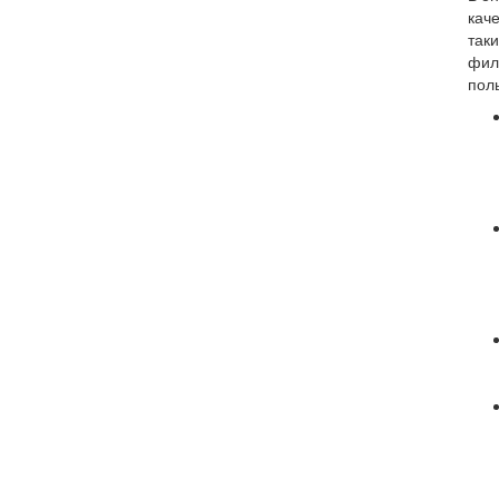
каче
таки
фил
пол