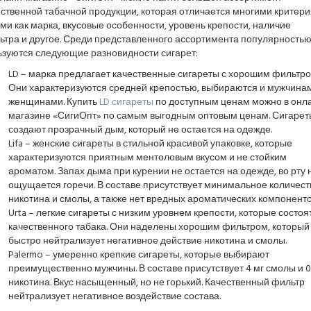
ственной табачной продукции, которая отличается многими критери
ми как марка, вкусовые особенности, уровень крепости, наличие
ьтра и другое. Среди представленного ассортимента популярность
ьзуются следующие разновидности сигарет:
LD – марка предлагает качественные сигареты с хорошим фильтро
Они характеризуются средней крепостью, выбираются и мужчинам
женщинами. Купить
LD сигареты
по доступным ценам можно в онл
магазине «СигиОпт» по самым выгодным оптовым ценам. Сигарет
создают прозрачный дым, который не остается на одежде.
Lifa – женские сигареты в стильной красивой упаковке, которые
характеризуются приятным ментоловым вкусом и не стойким
ароматом. Запах дыма при курении не остается на одежде, во рту 
ощущается горечи. В составе присутствует минимальное количест
никотина и смолы, а также нет вредных ароматических компоненто
Urta – легкие сигареты с низким уровнем крепости, которые состоят
качественного табака. Они наделены хорошим фильтром, который
быстро нейтрализует негативное действие никотина и смолы.
Palermo – умеренно крепкие сигареты, которые выбирают
преимущественно мужчины. В составе присутствует 4 мг смолы и 0
никотина. Вкус насыщенный, но не горький. Качественный фильтр
нейтрализует негативное воздействие состава.