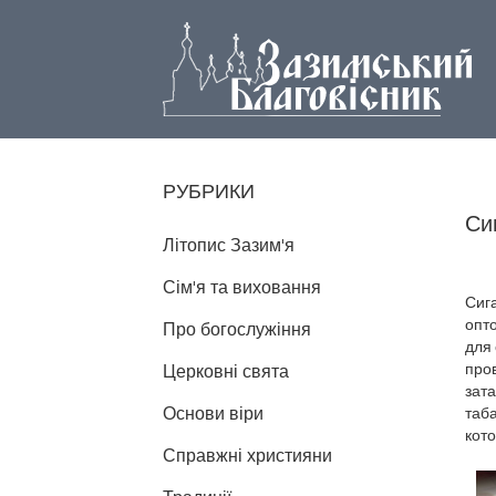
РУБРИКИ
Си
Літопис Зазим'я
Сім'я та виховання
Сиг
опто
Про богослужіння
для 
про
Церковні свята
зат
Основи віри
таба
кот
Справжні християни