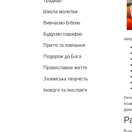
Традиції
Школа молитви
Вивчаємо Біблію
Будуємо парафію
зая
Притчі та повчання
Подорож до Бога
Православне життя
Зазимська творчість
Іновір'я та інослав'я
Опт
позв
дом
Р
В о