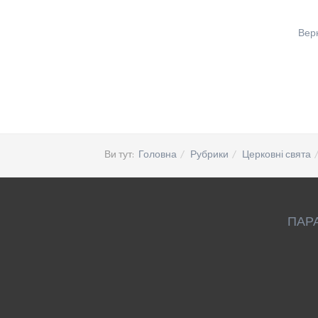
Вер
Ви тут:
Головна
Рубрики
Церковні свята
ПАР