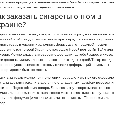
 табачная продукция в онлайн-магазине «СигиОпт» обладает высоки
ством и предлагает выгодные оптовые цены.
ак заказать сигареты оптом в
краине?
мить заказ на покупку сигарет оптом можно сразу в каталоге интер
азина «СигиОпт», достаточно посмотреть предлагаемый ассортимент
вить товар в корзину и заполнить форму для отправки. Отправки
ществляются по всей Украине с помощью Новой почты, Ин-Тайм или
вери. Можно заказать курьерскую доставку на любой адрес в Киеве.
и доставки минимальные, они составляют до 3-х дней. Товар всегда
ественно упаковывается, поэтому никаких деформаций на момент
спортировки быть не может.
тить за товар можно при получении товара или же при его оформле
та за доставку рассчитывается по стандартным тарифам перевозчик
сит от общего объема товара. Если возникнут вопросы касательно
чия или оформления заказа, всегда можно связаться с консультант
ру телефону +38 (098) 841 65 31, или же написать в Телеграмм или
бер.