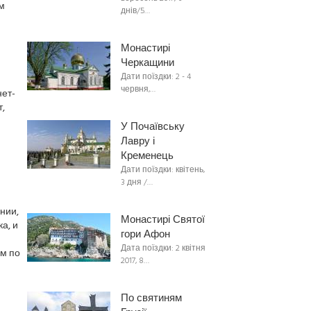
м
днів/5…
Монастирі
Черкащини
Дати поїздки: 2 - 4
червня,…
нет-
,
У Почаївську
Лавру і
Кременець
Дати поїздки: квітень,
3 дня /…
нии,
Монастирі Святої
а, и
гори Афон
Дата поїздки: 2 квітня
ом по
2017, 8…
По святиням