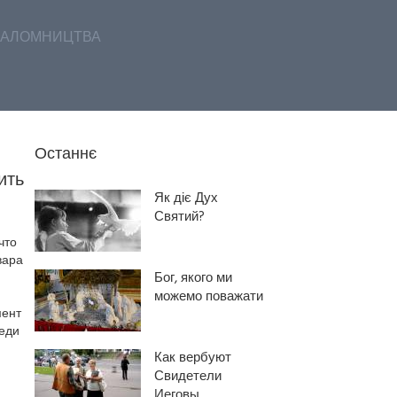
АЛОМНИЦТВА
Останнє
ить
Як діє Дух
Святий?
что
вара
Бог, якого ми
можемо поважати
мент
реди
Как вербуют
Свидетели
Иеговы