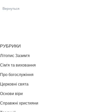
Вернуться
РУБРИКИ
Літопис Зазим'я
Сім'я та виховання
Про богослужіння
Церковні свята
Основи віри
Справжні християни