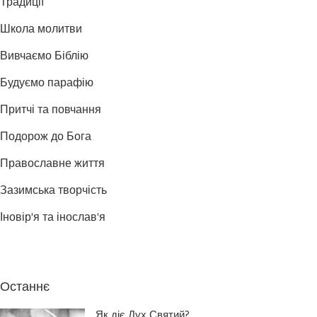
Традиції
Школа молитви
Вивчаємо Біблію
Будуємо парафію
Притчі та повчання
Подорож до Бога
Православне життя
Зазимська творчість
Іновір'я та інослав'я
Останнє
Як діє Дух Святий?