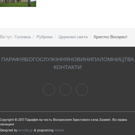
Ви тут:
Головна
Рубрики
Церковні свята
Христос Воскрес!
ПАРАФІЯ
БОГОСЛУЖІННЯ
НОВИНИ
ПАЛОМНИЦТВА
КОНТАКТИ
Copyright © 2017 Парафія на честь Воскресіння Христового села Зазим'є. Всі права
захищені.
Designed by
minitek.gr
& programing
Joomla