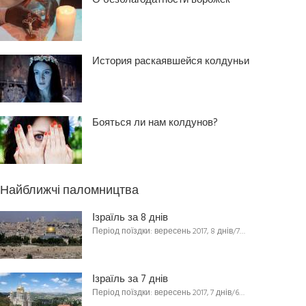
О безблагодатности ворожек
История раскаявшейся колдуньи
Бояться ли нам колдунов?
Найближчі паломництва
Ізраїль за 8 днів
Період поїздки: вересень 2017, 8 днів/7…
Ізраїль за 7 днів
Період поїздки: вересень 2017, 7 днів/6…