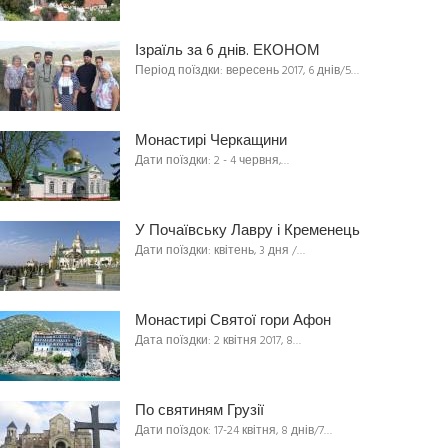
Ізраїль за 6 днів. ЕКОНОМ
Період поїздки: вересень 2017, 6 днів/5…
Монастирі Черкащини
Дати поїздки: 2 - 4 червня,…
У Почаївську Лавру і Кременець
Дати поїздки: квітень, 3 дня /…
Монастирі Святої гори Афон
Дата поїздки: 2 квітня 2017, 8…
По святиням Грузії
Дати поїздок: 17-24 квітня, 8 днів/7…