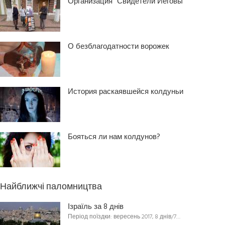
Организация “Свидетели Иеговы”
О безблагодатности ворожек
История раскаявшейся колдуньи
Бояться ли нам колдунов?
Найближчі паломництва
Ізраїль за 8 днів
Період поїздки: вересень 2017, 8 днів/7…