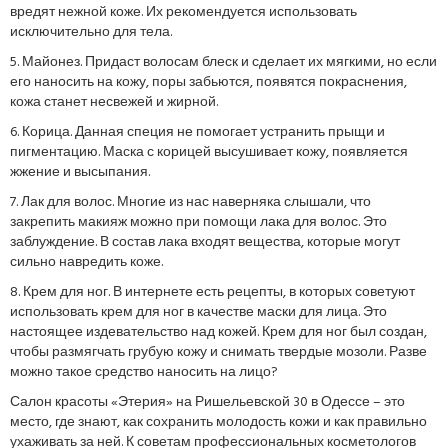
вредят нежной коже. Их рекомендуется использовать
исключительно для тела.
5. Майонез. Придаст волосам блеск и сделает их мягкими, но если
его наносить на кожу, поры забьются, появятся покраснения,
кожа станет несвежей и жирной.
6. Корица. Данная специя не помогает устранить прыщи и
пигментацию. Маска с корицей высушивает кожу, появляется
жжение и высыпания.
7. Лак для волос. Многие из нас наверняка слышали, что
закрепить макияж можно при помощи лака для волос. Это
заблуждение. В состав лака входят вещества, которые могут
сильно навредить коже.
8. Крем для ног. В интернете есть рецепты, в которых советуют
использовать крем для ног в качестве маски для лица. Это
настоящее издевательство над кожей. Крем для ног был создан,
чтобы размягчать грубую кожу и снимать твердые мозоли. Разве
можно такое средство наносить на лицо?
Салон красоты «Этерия» на Ришельевской 30 в Одессе – это
место, где знают, как сохранить молодость кожи и как правильно
ухаживать за ней. К советам профессиональных косметологов