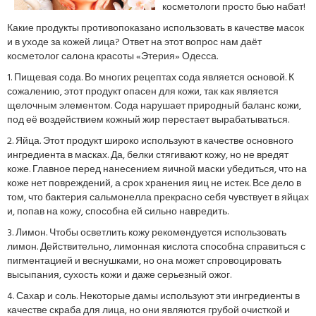
косметологи просто бью набат!
Какие продукты противопоказано использовать в качестве масок
и в уходе за кожей лица? Ответ на этот вопрос нам даёт
косметолог салона красоты «Этерия» Одесса.
1. Пищевая сода. Во многих рецептах сода является основой. К
сожалению, этот продукт опасен для кожи, так как является
щелочным элементом. Сода нарушает природный баланс кожи,
под её воздействием кожный жир перестает вырабатываться.
2. Яйца. Этот продукт широко используют в качестве основного
ингредиента в масках. Да, белки стягивают кожу, но не вредят
коже. Главное перед нанесением яичной маски убедиться, что на
коже нет повреждений, а срок хранения яиц не истек. Все дело в
том, что бактерия сальмонелла прекрасно себя чувствует в яйцах
и, попав на кожу, способна ей сильно навредить.
3. Лимон. Чтобы осветлить кожу рекомендуется использовать
лимон. Действительно, лимонная кислота способна справиться с
пигментацией и веснушками, но она может спровоцировать
высыпания, сухость кожи и даже серьезный ожог.
4. Сахар и соль. Некоторые дамы используют эти ингредиенты в
качестве скраба для лица, но они являются грубой очисткой и