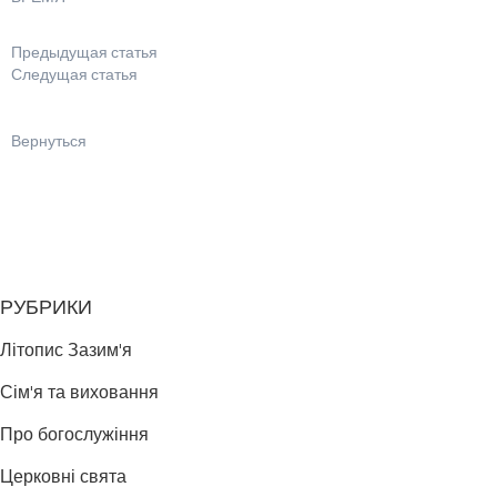
Предыдущая статья
Следущая статья
Вернуться
РУБРИКИ
Літопис Зазим'я
Сім'я та виховання
Про богослужіння
Церковні свята