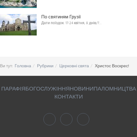
По святиням Грузії
Дати поїздок: 17-24 квітня, 8 днів/7…
Ви тут:
Головна
Рубрики
Церковні свята
Христос Воскрес!
ПАРАФІЯ
БОГОСЛУЖІННЯ
НОВИНИ
ПАЛОМНИЦТВА
КОНТАКТИ