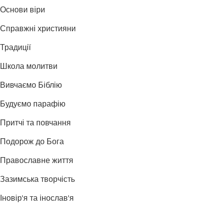
Основи віри
Справжні християни
Традиції
Школа молитви
Вивчаємо Біблію
Будуємо парафію
Притчі та повчання
Подорож до Бога
Православне життя
Зазимська творчість
Іновір'я та інослав'я