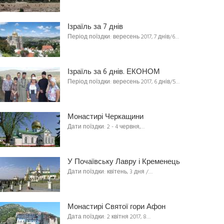
Ізраїль за 7 днів
Період поїздки: вересень 2017, 7 днів/6…
Ізраїль за 6 днів. ЕКОНОМ
Період поїздки: вересень 2017, 6 днів/5…
Монастирі Черкащини
Дати поїздки: 2 - 4 червня,…
У Почаївську Лавру і Кременець
Дати поїздки: квітень, 3 дня /…
Монастирі Святої гори Афон
Дата поїздки: 2 квітня 2017, 8…