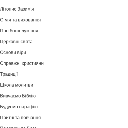
Літопис Зазим'я
Сім'я та виховання
Про богослужіння
Церковні свята
Основи віри
Справжні християни
Традиції
Школа молитви
Вивчаємо Біблію
Будуємо парафію
Притчі та повчання