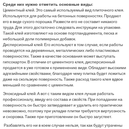
Среди них нужно отметить основные виды:
Цементный клей. Это самый используемый вид плиточного клея.
Используется для работы на бетонных поверхностях. Продают
его в виде сухого порошка. Развести его не составит никакого
труда. Для этого достаточно следовать инструкции на упаковке.
Такой клей изготовляют на основе портландцемента, песка и
небольшой доли полимерных добавок.
Дисперсионный клей. Его используют в том случае, если работы
проводятся на деревянных, металлических либо пластиковых
поверхностях. Также в качестве основания может выступать
гипсокартон. В отличии от цементного клея, дисперсионный
продается в уже готовом к применению виде. Обладает высокими
адгезийными свойствами, благодаря чему плитка будет ложиться
даже на скользкую поверхность. Также расход такого клея вдвое
меньший по сравнению с цементным.
Эпоксидный клей. А вот с таким видом клея лучше работать
профессионалу, ввиду его состава и свойств. При попадании на
поверхность он быстро затвердевает и удалить его практически
невозможно, поэтому при укладке плитки требуется виртуозность
и сноровка. Также при приготовлении он быстро загустеет.
Разбавлять его ни в коем случае нельзя, так как будут утрачены