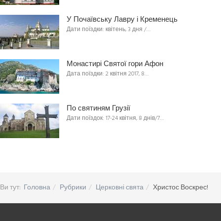
У Почаївську Лавру і Кременець
Дати поїздки: квітень, 3 дня /…
Монастирі Святої гори Афон
Дата поїздки: 2 квітня 2017, 8…
По святиням Грузії
Дати поїздок: 17-24 квітня, 8 днів/7…
Ви тут:
Головна
Рубрики
Церковні свята
Христос Воскрес!