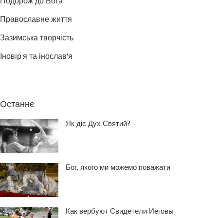
Подорож до Бога
Православне життя
Зазимська творчість
Іновір'я та інослав'я
Останнє
Як діє Дух Святий?
Бог, якого ми можемо поважати
Как вербуют Свидетели Иеговы