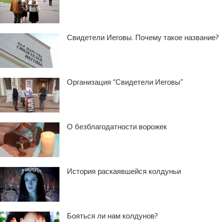
Свидетели Иеговы. Почему такое название?
Организация “Свидетели Иеговы”
О безблагодатности ворожек
История раскаявшейся колдуньи
Бояться ли нам колдунов?