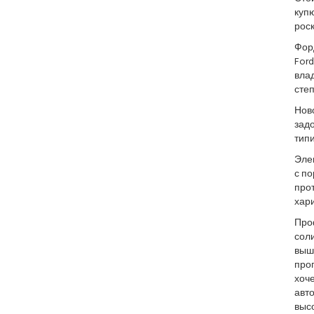
купю
рос
Фор
Ford
вла
сте
Нов
задо
типи
Эле
с п
про
хар
Про
сол
выш
про
хоче
авто
выс