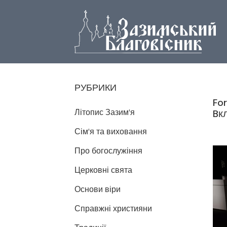
РУБРИКИ
Fo
Літопис Зазим'я
Bк
Сім'я та виховання
Про богослужіння
Церковні свята
Основи віри
Справжні християни