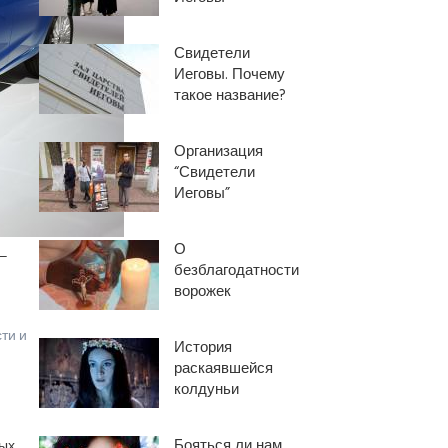
Свидетели
Иеговы. Почему
такое название?
Организация
“Свидетели
Иеговы”
О
 —
безблагодатности
ворожек
ти и
История
раскаявшейся
колдуньи
Бояться ли нам
ных