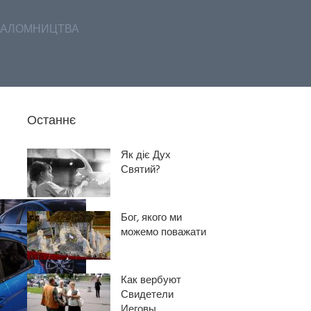
АЛОМНИЦТВА
Останнє
Як діє Дух
Святий?
Бог, якого ми
можемо поважати
Как вербуют
Свидетели
Иеговы