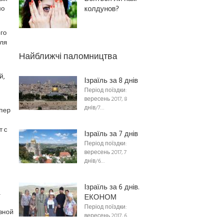
но
колдунов?
го
иля
Найближчі паломництва
й,
Ізраїль за 8 днів
Період поїздки:
вересень 2017, 8
днів/7…
пер
т с
Ізраїль за 7 днів
Період поїздки:
вересень 2017, 7
днів/6…
Ізраїль за 6 днів.
а
ЕКОНОМ
Період поїздки:
зной
вересень 2017, 6