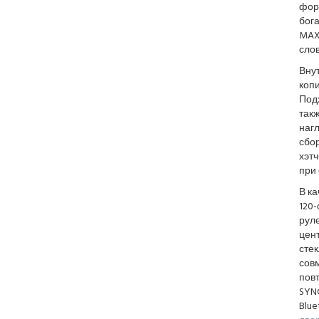
фор
бога
MAX 
сло
Внут
коп
Под
так
наг
сбор
хэтч
при
В ка
120
руле
цен
сте
совм
пов
SYN
Blue