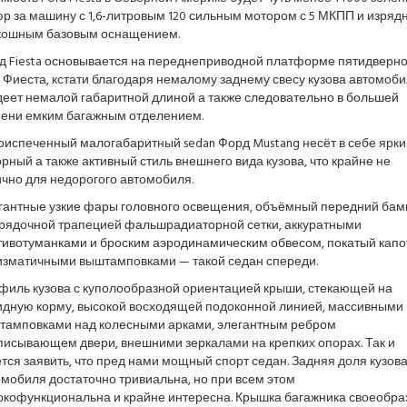
р за машину с 1,6-литровым 120 сильным мотором с 5 МКПП и изряд
кошным базовым оснащением.
д Fiesta основывается на переднеприводной платформе пятидверно
 Фиеста, кстати благодаря немалому заднему свесу кузова автомоб
деет немалой габаритной длиной а также следовательно в большей
пени емким багажным отделением.
оиспеченный малогабаритный sedan Форд Mustang несёт в себе ярки
рный а также активный стиль внешнего вида кузова, что крайне не
чно для недорогого автомобиля.
гантные узкие фары головного освещения, объёмный передний бам
орядочной трапецией фальшрадиаторной сетки, аккуратными
тивотуманками и броским аэродинамическим обвесом, покатый капо
изматичными выштамповками — такой седан спереди.
филь кузова с куполообразной ориентацией крыши, стекающей на
идную корму, высокой восходящей подоконной линией, массивными
тамповками над колесными арками, элегантным ребром
писывающем двери, внешними зеркалами на крепких опорах. Так и
тся заявить, что пред нами мощный спорт седан. Задняя доля кузов
мобиля достаточно тривиальна, но при всем этом
окофункциональна и крайне интересна. Крышка багажника своеобра