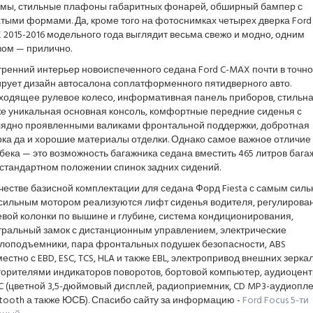
мы, стильные плафоны габаритных фонарей, обширный бампер с
тыми формами. Да, кроме того на фотоснимках четырех дверка Ford 
2015-2016 модельного года выглядит весьма свежо и модно, одним
вом — прилично.
ренний интерьер новоиспеченного седана Ford C-MAX почти в точно
ирует дизайн автосалона соплатформенного пятидверного авто.
ходящее рулевое колесо, информативная панель приборов, стильна
же уникальная основная консоль, комфортные передние сиденья с
лядно проявленными валиками фронтальной поддержки, добротная
ка да и хорошие материалы отделки. Однако самое важное отличие 
бека — это возможность багажника седана вместить 465 литров бага
 стандартном положении спинок задних сидений.
честве базисной комплектации для седана Форд Fiesta с самым сил
-сильным мотором реализуются лифт сиденья водителя, регулирова
вой колонки по вышине и глубине, система кондиционирования,
тральный замок с дистанционным управлением, электрические
клоподъемники, пара фронтальных подушек безопасности, ABS
естно с EBD, ESC, TCS, HLA и также EBL, электропривод внешних зеркал
торителями индикаторов поворотов, бортовой компьютер, аудиоцент
C (цветной 3,5-дюймовый диcплeй, радиоприемник, CD MP3-аудиопле
tooth а также ЮСБ). Спасибо сайту за информацию -
Ford Focus 5-ти