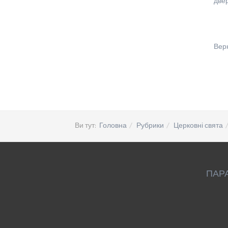
две
Вер
Ви тут:
Головна
Рубрики
Церковні свята
ПАР