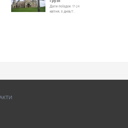
Грузії
Дати поїздок: 17-24
квітня, 8 днів/7…
АКТИ