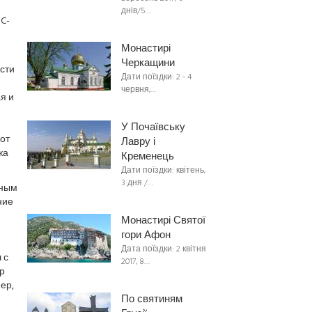
днів/5…
C-
Монастирі
Черкащини
сти
Дати поїздки: 2 - 4
червня,…
я и
У Почаївську
от
Лавру і
жа
Кременець
Дати поїздки: квітень,
3 дня /…
ьным
ние
Монастирі Святої
гори Афон
Дата поїздки: 2 квітня
 с
2017, 8…
р
ер,
По святиням