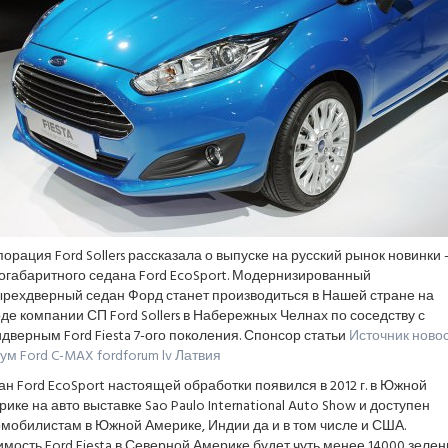
орация Ford Sollers рассказала о выпуске на русский рынок новинки
огабаритного седана Ford EcoSport. Модернизированный
ырехдверный седан Форд станет производиться в Нашей стране на
де компании СП Ford Sollers в Набережных Челнах по соседству с
дверным Ford Fiesta 7-ого поколения. Спонсор статьи
Источник новос
м Ford C-MAX fordforum lv Латвия
н Ford EcoSport настоящей обработки появился в 2012 г. в Южной
ике на авто выставке Sao Paulo International Auto Show и доступен
мобилистам в Южной Америке, Индии да и в том числе и США.
мость Ford Fiesta в Северной Америке будет чуть менее 14000 зеле