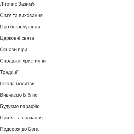
Літопис Зазим'я
Сім'я та виховання
Про богослужіння
Церковні свята
Основи віри
Справжні християни
Традиції
Школа молитви
Вивчаємо Біблію
Будуємо парафію
Притчі та повчання
Подорож до Бога