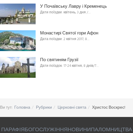
У Почаївську Лавру і Кременець
Дати поїздки: квітень, 3 дня /…
Монастирі Святої гори Афон
Дата поїздки: 2 квітня 2017, 8…
По святиням Грузії
Дати поїздок: 17-24 квітня, 8 днів/7…
Ви тут:
Головна
Рубрики
Церковні свята
Христос Воскрес!
ПАРАФІЯ
БОГОСЛУЖІННЯ
НОВИНИ
ПАЛОМНИЦТВА