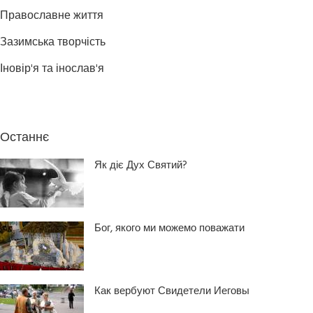
Православне життя
Зазимська творчість
Іновір'я та інослав'я
Останнє
Як діє Дух Святий?
Бог, якого ми можемо поважати
Как вербуют Свидетели Иеговы