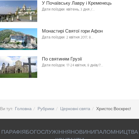
У Почаївську Лавру і Кременець
Дати поїздки: квітень, 3 дня /…
Монастирі Святої гори Афон
Дата поїздки: 2 квітня 2017, 8…
По святиням Грузії
Дати поїздок: 17-24 квітня, 8 днів/7…
Ви тут:
Головна
Рубрики
Церковні свята
Христос Воскрес!
ПАРАФІЯ
БОГОСЛУЖІННЯ
НОВИНИ
ПАЛОМНИЦТВА