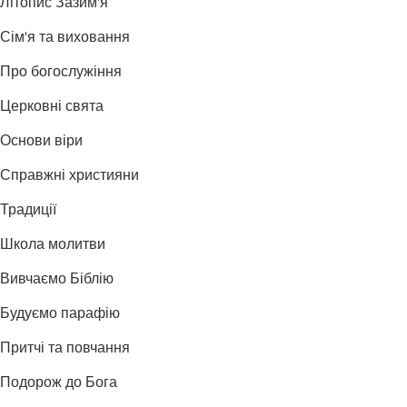
Літопис Зазим'я
Сім'я та виховання
Про богослужіння
Церковні свята
Основи віри
Справжні християни
Традиції
Школа молитви
Вивчаємо Біблію
Будуємо парафію
Притчі та повчання
Подорож до Бога