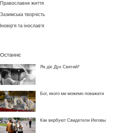
Православне життя
Зазимська творчість
Іновір'я та інослав'я
Останнє
Як діє Дух Святий?
Бог, якого ми можемо поважати
Как вербуют Свидетели Иеговы