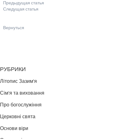
Предыдущая статья
Следущая статья
Вернуться
РУБРИКИ
Літопис Зазим'я
Сім'я та виховання
Про богослужіння
Церковні свята
Основи віри