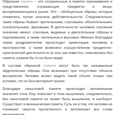
Образная
память
– это сохраненные в памяти переживания и
представления, отражающие предметы и вещи,
воспринимающиеся ранее. Это – обобщенные образы, которые
появились путем анализа действительности. Следовательно,
такие образы бывают зрительными, слуховыми, обонятельными,
осязательными, звуковыми. В деятельности человека огромное
значение имеют слуховые, видимые и двигательные образы и
переживания, а также тактильные и вкусовые. Именно благодаря
таким раздражителям происходит ориентация человека в
пространстве, а также возможно осуществление предметно-
практической деятельности (а она, как известно, невозможна без
памяти, в каком бы то ни было виде).
В составе образной
памяти
могут быть так называемые
эйдетические образы. Они возникают при отсутствии объекта
восприятия. Человек может видеть такой объект только при
условии, что он был воспринят ранее.
Благодаря смысловой памяти происходит запоминание
значения слов. Ему помогает в этом мышление, следовательно,
без смысловой памяти не может быть мышления, и наоборот.
Существует и механическая память. Суть ее в том, что человек не
понимает смысла прочитанного и запоминает все слова
механически.