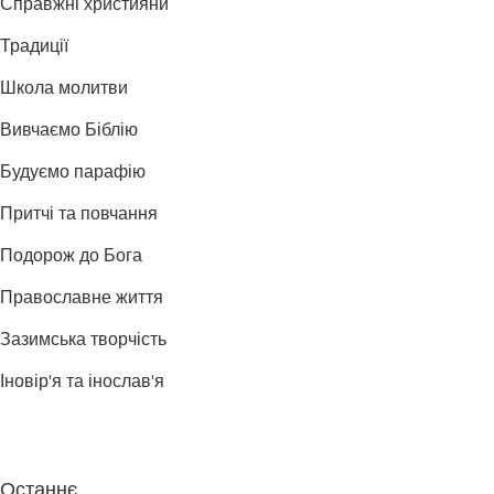
Справжні християни
Традиції
Школа молитви
Вивчаємо Біблію
Будуємо парафію
Притчі та повчання
Подорож до Бога
Православне життя
Зазимська творчість
Іновір'я та інослав'я
Останнє