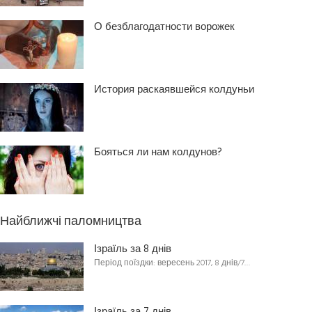
О безблагодатности ворожек
История раскаявшейся колдуньи
Бояться ли нам колдунов?
Найближчі паломництва
Ізраїль за 8 днів
Період поїздки: вересень 2017, 8 днів/7…