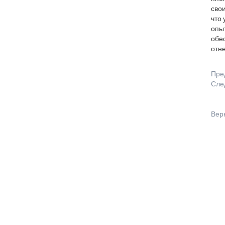
свои
что 
опы
обе
отне
Пре
Сле
Вер