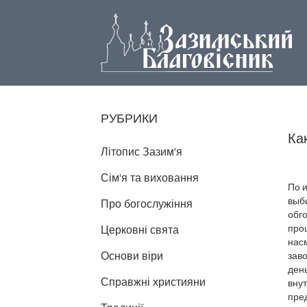
РУБРИКИ
Ка
Літопис Зазим'я
Сім'я та виховання
По 
выб
Про богослужіння
обго
про
Церковні свята
нас
Основи віри
заво
ден
Справжні християни
внут
пре