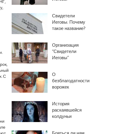
НГ,
y,
Свидетели
Иеговы. Почему
такое название?
Организация
“Свидетели
и.
Иеговы”
рок,
льный
О
. С
безблагодатности
ворожек
История
раскаявшейся
колдуньи
они
вле
Бояться ли нам
ают