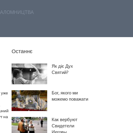
АЛОМНИЦТВА
Останнє
Як діє Дух
Святий?
Бог, якого ми
 уже
можемо поважати
,
яшний
т на
Как вербуют
Свидетели
Иеговы