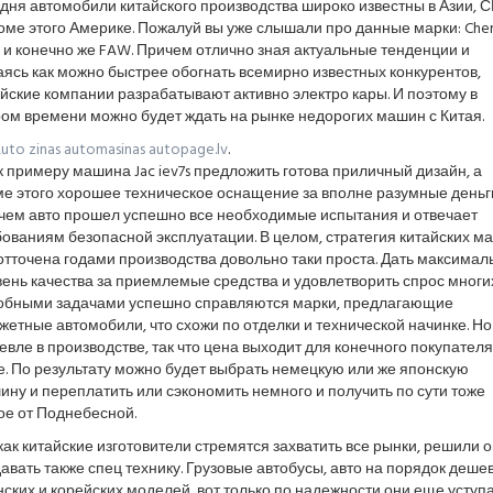
дня автомобили китайского производства широко известны в Азии, С
оме этого Америке. Пожалуй вы уже слышали про данные марки: Cher
n и конечно же FAW. Причем отлично зная актуальные тенденции и
ясь как можно быстрее обогнать всемирно известных конкурентов,
йские компании разрабатывают активно электро кары. И поэтому в
ом времени можно будет ждать на рынке недорогих машин с Китая.
uto zinas automasinas autopage.lv
.
к примеру машина Jac iev7s предложить готова приличный дизайн, а
е этого хорошее техническое оснащение за вполне разумные деньг
чем авто прошел успешно все необходимые испытания и отвечает
ованиям безопасной эксплуатации. В целом, стратегия китайских ма
отточена годами производства довольно таки проста. Дать максима
ень качества за приемлемые средства и удовлетворить спрос многих
обными задачами успешно справляются марки, предлагающие
етные автомобили, что схожи по отделки и технической начинке. Но
вле в производстве, так что цена выходит для конечного покупателя
. По результату можно будет выбрать немецкую или же японскую
ну и переплатить или сэкономить немного и получить по сути тоже
ое от Поднебесной.
как китайские изготовители стремятся захватить все рынки, решили 
авать также спец технику. Грузовые автобусы, авто на порядок деше
ских и корейских моделей, вот только по надежности они еще уступ