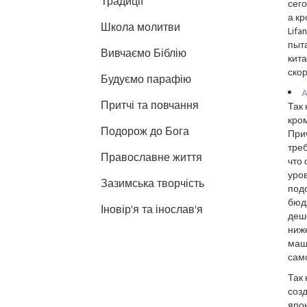
Традиції
сего
а кр
Школа молитви
Lifa
пыта
Вивчаємо Біблію
кита
скор
Будуємо парафію
A
Притчі та повчання
Так 
кром
Подорож до Бога
При
треб
Православне життя
что 
уров
Зазимська творчість
под
бюдж
Іновір'я та інослав'я
деше
ниже
маши
сам
Так 
созд
япон