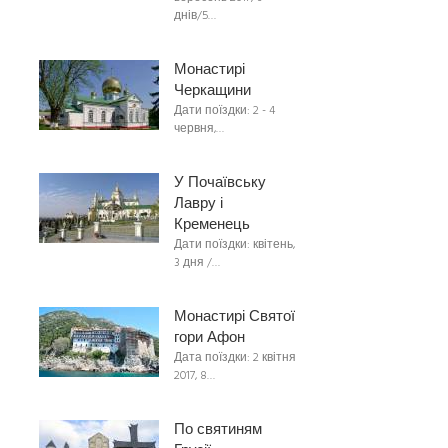
днів/5…
Монастирі
Черкащини
Дати поїздки: 2 - 4
червня,…
У Почаївську
Лавру і
Кременець
Дати поїздки: квітень,
3 дня /…
Монастирі Святої
гори Афон
Дата поїздки: 2 квітня
2017, 8…
По святиням