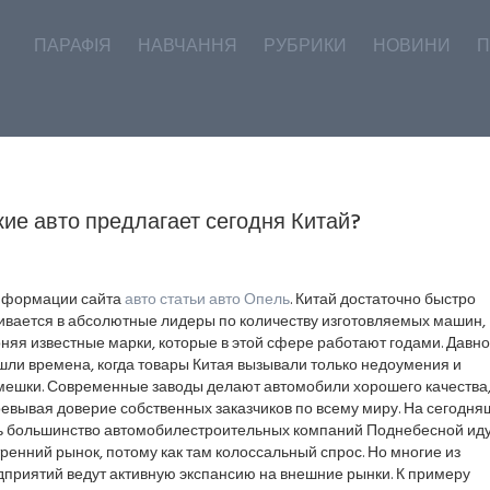
ПАРАФІЯ
НАВЧАННЯ
РУБРИКИ
НОВИНИ
П
кие авто предлагает сегодня Китай?
иформации сайта
авто статьи авто Опель
. Китай достаточно быстро
ивается в абсолютные лидеры по количеству изготовляемых машин,
няя известные марки, которые в этой сфере работают годами. Давно
шли времена, когда товары Китая вызывали только недоумения и
мешки. Современные заводы делают автомобили хорошего качества
евывая доверие собственных заказчиков по всему миру. На сегодн
ь большинство автомобилестроительных компаний Поднебесной иду
ренний рынок, потому как там колоссальный спрос. Но многие из
дприятий ведут активную экспансию на внешние рынки. К примеру