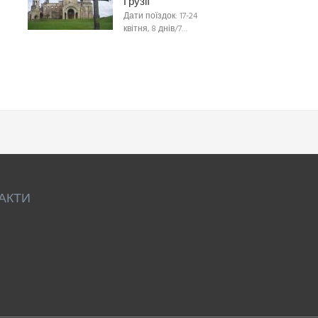
Грузії
Дати поїздок: 17-24
квітня, 8 днів/7…
АКТИ