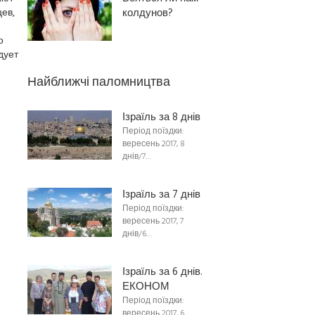
ев,
колдунов?
о
дует
Найближчі паломництва
Ізраїль за 8 днів
Період поїздки:
вересень 2017, 8
днів/7…
Ізраїль за 7 днів
Період поїздки:
вересень 2017, 7
днів/6…
Ізраїль за 6 днів.
ЕКОНОМ
Період поїздки:
вересень 2017, 6