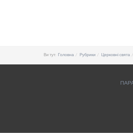
Ви тут:
Головна
Рубрики
Церковні свята
ПАР