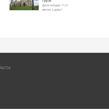
Грузії
Дати поїздок: 17-24
квітня, 8 днів/7…
АКТИ