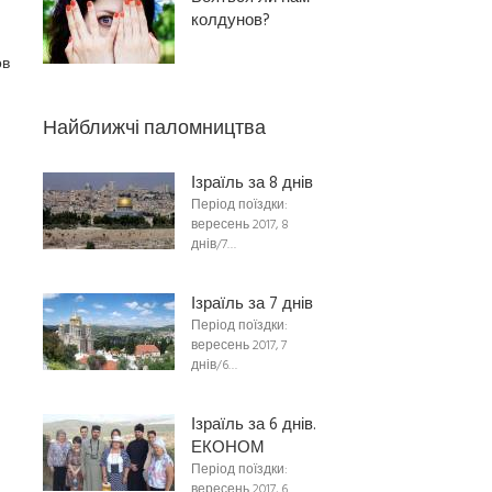
колдунов?
ов
Найближчі паломництва
Ізраїль за 8 днів
Період поїздки:
вересень 2017, 8
днів/7…
Ізраїль за 7 днів
Період поїздки:
вересень 2017, 7
днів/6…
Ізраїль за 6 днів.
ЕКОНОМ
Період поїздки:
вересень 2017, 6