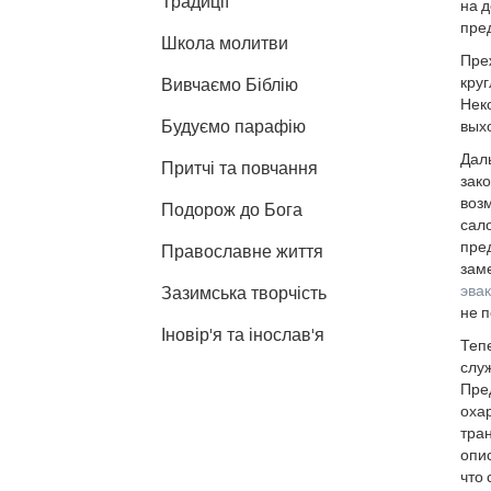
Традиції
на д
пре
Школа молитви
Пре
кру
Вивчаємо Біблію
Нек
Будуємо парафію
вых
Даль
Притчі та повчання
зако
возм
Подорож до Бога
сало
пред
Православне життя
зам
эва
Зазимська творчість
не п
Іновір'я та інослав'я
Тепе
служ
Пре
охар
тра
опи
что 