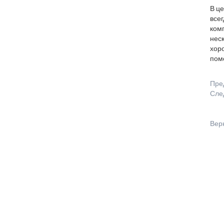
В ц
все
ком
нес
хоро
пом
Пре
Сле
Вер