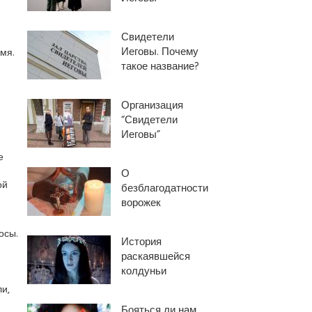
Свидетели
Иеговы. Почему
мя.
такое название?
Организация
“Свидетели
Иеговы”
е
О
ой
безблагодатности
ворожек
осы.
История
раскаявшейся
колдуньи
и,
Бояться ли нам