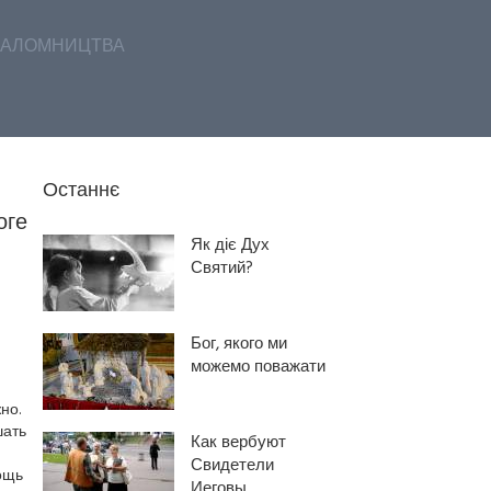
АЛОМНИЦТВА
Останнє
оге
Як діє Дух
Святий?
Бог, якого ми
можемо поважати
но.
шать
Как вербуют
Свидетели
ощь
Иеговы