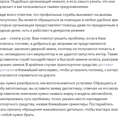
ороге. Подобных организаций немало, и есть смысл узнать, что они
длагают и как пользоваться такими предложениями.
жде всего отметим, что профильные службы выезжают на вызовы
глосуточно. Вы можете обращаться за помощью в любое удобное вре
оторые организации предоставляют помощь даже по праздничным и
одным дням, хоть и работают в дежурном режиме.
ше – спектр услуг. Вам помогут решить проблему, если в баке
нчилось топливо, а добраться до заправки не представляется
ожным; заклинил дверной замок, поэтому не получается попасть в
н; неожиданно сел аккумулятор и не удается запустить мотор. Также
ставители служб посодействуют в быстрой замене колеса, разогрев
ерзших замков. В крайнем случае транспортное средство
доставят
куатором
в ближайший автосервис, чтобы устранить поломку, с котор
олучается справиться на дороге.
рь нужно разобраться, как воспользоваться услугами. Обращаясь в
бу автопомощи, вы оставите заявку диспетчеру, отвечая на его вопр
дставителю компании нужно назвать марку и модель автомобиля,
актеризовать суть проблемы, точно указать место нахождения
нспортного средства, назвав ближайшие ориентиры. Постарайтесь
сать причину обращения максимально детально, чтобы мастера знал
с собой нужно брать.