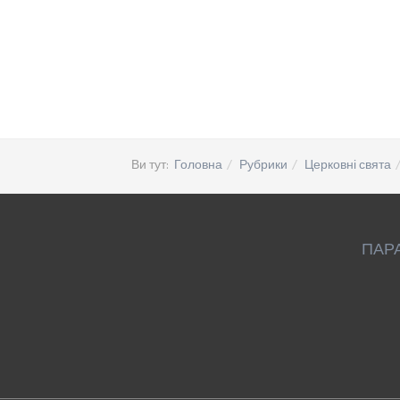
Ви тут:
Головна
Рубрики
Церковні свята
ПАР