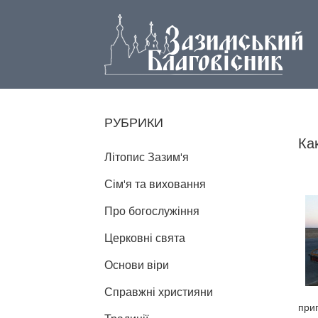
РУБРИКИ
Ка
Літопис Зазим'я
Сім'я та виховання
Про богослужіння
Церковні свята
Основи віри
Справжні християни
при