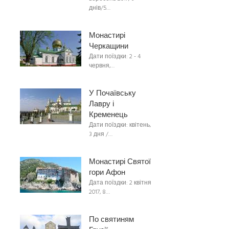
днів/5…
Монастирі
Черкащини
Дати поїздки: 2 - 4
червня,…
У Почаївську
Лавру і
Кременець
Дати поїздки: квітень,
3 дня /…
Монастирі Святої
гори Афон
Дата поїздки: 2 квітня
2017, 8…
По святиням