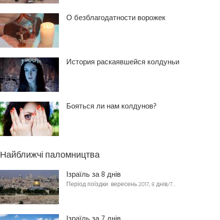
О безблагодатности ворожек
История раскаявшейся колдуньи
Бояться ли нам колдунов?
Найближчі паломництва
Ізраїль за 8 днів
Період поїздки: вересень 2017, 8 днів/7…
Ізраїль за 7 днів