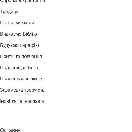
Справжні християни
Традиції
Школа молитви
Вивчаємо Біблію
Будуємо парафію
Притчі та повчання
Подорож до Бога
Православне життя
Зазимська творчість
Іновір'я та інослав'я
Останнє