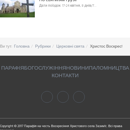
По святиням Грузії
Дати поїздок: 17-24 квітня, 8 днів/7…
Ви тут:
Головна
Рубрики
Церковні свята
Христос Воскрес!
ПАРАФІЯ
БОГОСЛУЖІННЯ
НОВИНИ
ПАЛОМНИЦТВА
КОНТАКТИ
Copyright © 2017 Парафія на честь Воскресіння Христового села Зазим'є. Всі права