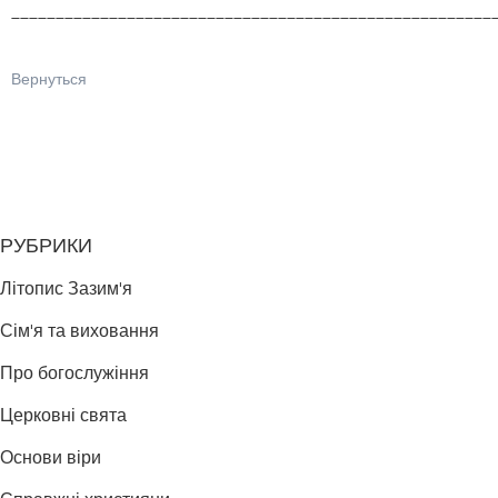
______________________________________________________
Вернуться
РУБРИКИ
Літопис Зазим'я
Сім'я та виховання
Про богослужіння
Церковні свята
Основи віри