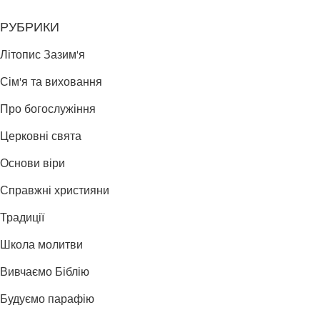
РУБРИКИ
Літопис Зазим'я
Сім'я та виховання
Про богослужіння
Церковні свята
Основи віри
Справжні християни
Традиції
Школа молитви
Вивчаємо Біблію
Будуємо парафію