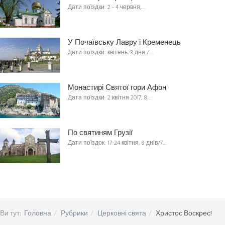
Дати поїздки: 2 - 4 червня,…
У Почаївську Лавру і Кременець
Дати поїздки: квітень, 3 дня /…
Монастирі Святої гори Афон
Дата поїздки: 2 квітня 2017, 8…
По святиням Грузії
Дати поїздок: 17-24 квітня, 8 днів/7…
Ви тут:
Головна
Рубрики
Церковні свята
Христос Воскрес!