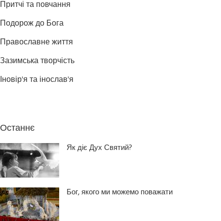
Притчі та повчання
Подорож до Бога
Православне життя
Зазимська творчість
Іновір'я та інослав'я
Останнє
Як діє Дух Святий?
Бог, якого ми можемо поважати