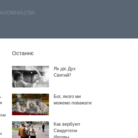
АЛОМНИЦТВА
Останнє
Як діє Дух
Святий?
Бог, якого ми
ь
я
можемо поважати
том
Как вербуют
Свидетели
и
Иеговы