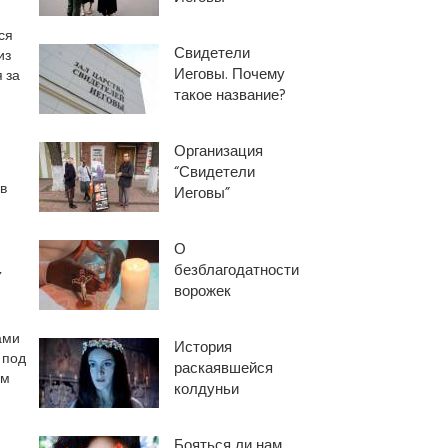
ся
Свидетели
из
Иеговы. Почему
 за
такое название?
Организация
“Свидетели
в
Иеговы”
О
,
безблагодатности
ворожек
ами
История
 под
раскаявшейся
ем
колдуньи
Бояться ли нам