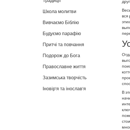
Традиції
друг
Весь
Школа молитви
вся 
этих
Вивчаємо Біблію
выпо
Будуємо парафію
пере
У
Притчі та повчання
Отда
Подорож до Бога
выг
Православне життя
поис
котт
Зазимська творчість
прое
спо
Іновір'я та інослав'я
В эт
нач
инте
ключ
поже
стои
мно