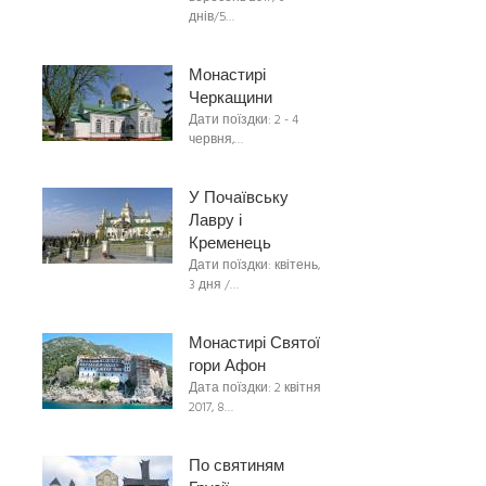
днів/5…
Монастирі
Черкащини
Дати поїздки: 2 - 4
червня,…
У Почаївську
Лавру і
Кременець
Дати поїздки: квітень,
3 дня /…
Монастирі Святої
гори Афон
Дата поїздки: 2 квітня
2017, 8…
По святиням