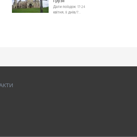
Грузії
Дати поїздок: 17-24
квітня, 8 днів/7…
АКТИ