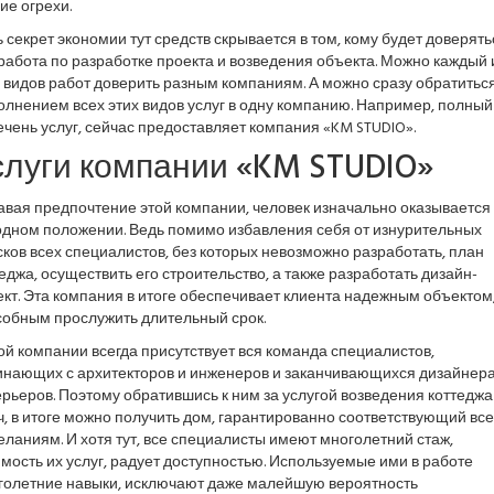
ие огрехи.
 секрет экономии тут средств скрывается в том, кому будет доверять
работа по разработке проекта и возведения объекта. Можно каждый 
 видов работ доверить разным компаниям. А можно сразу обратиться
лнением всех этих видов услуг в одну компанию. Например, полный
чень услуг, сейчас предоставляет компания «KM STUDIO».
слуги компании «KM STUDIO»
вая предпочтение этой компании, человек изначально оказывается 
одном положении. Ведь помимо избавления себя от изнурительных
ков всех специалистов, без которых невозможно разработать, план
еджа, осуществить его строительство, а также разработать дизайн-
кт. Эта компания в итоге обеспечивает клиента надежным объектом
собным прослужить длительный срок.
ой компании всегда присутствует вся команда специалистов,
инающих с архитекторов и инженеров и заканчивающихся дизайнер
рьеров. Поэтому обратившись к ним за услугой возведения коттеджа
, в итоге можно получить дом, гарантированно соответствующий вс
ланиям. И хотя тут, все специалисты имеют многолетний стаж,
мость их услуг, радует доступностью. Используемые ими в работе
голетние навыки, исключают даже малейшую вероятность