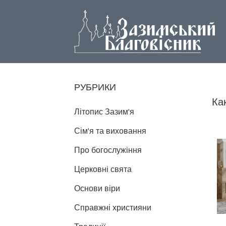
РУБРИКИ
Ка
Літопис Зазим'я
Сім'я та виховання
Про богослужіння
Церковні свята
Основи віри
Справжні християни