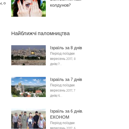
, о
колдунов?
Найближчі паломництва
Ізраїль за 8 днів
Період поїздки:
вересень 2017, 8
днів/7…
Ізраїль за 7 днів
Період поїздки:
вересень 2017, 7
днів/6…
Ізраїль за 6 днів.
ЕКОНОМ
Період поїздки:
вересень 2017, 6