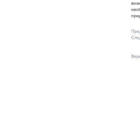
возн
необ
прид
Пре
Сле
Вер