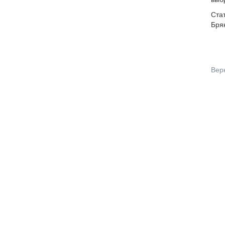
выб
Ста
Брян
Вер