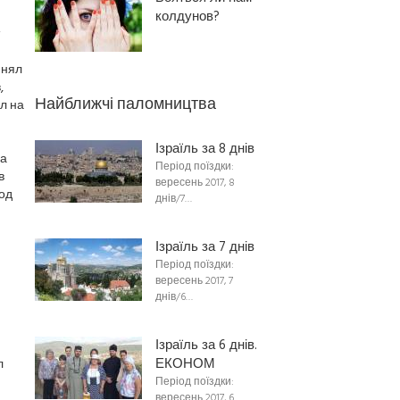
колдунов?
инял
,
Найближчі паломництва
л на
Ізраїль за 8 днів
да
Період поїздки:
в
вересень 2017, 8
од
днів/7…
Ізраїль за 7 днів
Період поїздки:
вересень 2017, 7
днів/6…
Ізраїль за 6 днів.
ЕКОНОМ
л
Період поїздки:
вересень 2017, 6