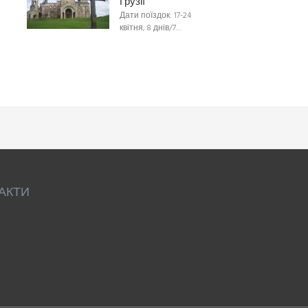
Грузії
Дати поїздок: 17-24
квітня, 8 днів/7…
АКТИ