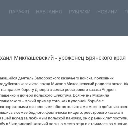
ПАРАФІЯ
НАВЧАННЯ
РУБРИКИ
НОВИНИ
П
хаил Миклашевский - уроженец Брянского края
ающийся деятель Запорожского казачьего войска, полковник
родубского казачьего полка Михаил Миклашевский родился около 16
 на правом берегу Днепра в семье реестрового казака Андрея
лашенко и дочери польского шляхтича. Вся жизнь Михаила
ашевского – яркий пример того, как в упорной борьбе с
лагоприятными жизненными обстоятельствами можно добиться всег
вшись в семье бедного, фактически нищего, реестрового казака и
вшей вслед за любимым польской паночки, он с ранних лет поступи
бу в Чигиринский казачий полк на место отца и отличился во многих