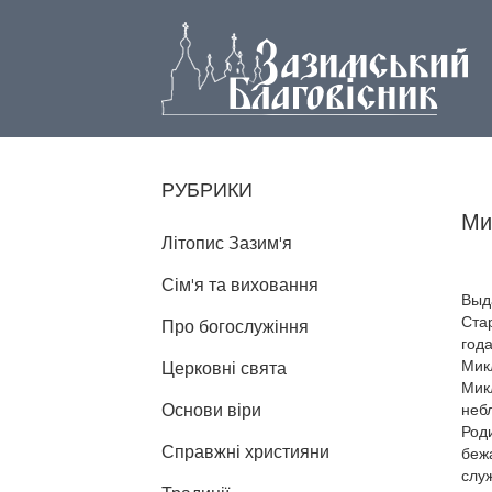
РУБРИКИ
Ми
Літопис Зазим'я
Сім'я та виховання
Выд
Ста
Про богослужіння
года
Мик
Церковні свята
Микл
Основи віри
неб
Роди
Справжні християни
бежа
служ