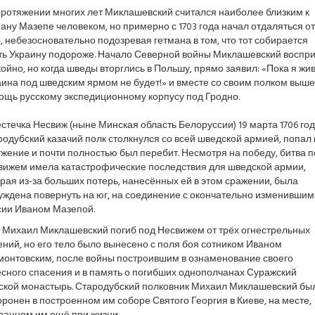
протяжении многих лет Миклашевский считался наиболее близким к
ану Мазепе человеком, но примерно с 1703 года начал отдаляться от
, небезосновательно подозревая гетмана в том, что тот собирается
ть Украину подороже. Начало Северной войны Миклашевский воспр
ойно, но когда шведы вторглись в Польшу, прямо заявил: «Пока я жив
ина под шведским ярмом не будет!» и вместе со своим полком выше
ощь русскому экспедиционному корпусу под Гродно.
стечка Несвиж (ныне Минская область Белоруссии) 19 марта 1706 го
одубский казачий полк столкнулся со всей шведской армией, попал 
жение и почти полностью был перебит. Несмотря на победу, битва п
вижем имела катастрофические последствия для шведской армии,
рая из-за больших потерь, нанесённых ей в этом сражении, была
уждена повернуть на юг, на соединение с окончательно изменившим
сии Иваном Мазепой.
 Михаил Миклашевский погиб под Несвижем от трёх огнестрельных
ний, но его тело было вынесено с поля боя сотником Иваном
монтовским, после войны построившим в ознаменование своего
есного спасения и в память о погибших однополчанах Суражский
ской монастырь. Стародубский полковник Михаил Миклашевский бы
ронен в построенном им соборе Святого Георгия в Киеве, на месте,