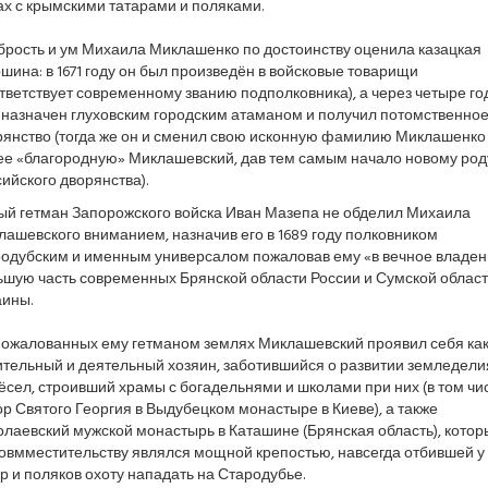
х с крымскими татарами и поляками.
брость и ум Михаила Миклашенко по достоинству оценила казацкая
шина: в 1671 году он был произведён в войсковые товарищи
тветствует современному званию подполковника), а через четыре го
 назначен глуховским городским атаманом и получил потомственно
рянство (тогда же он и сменил свою исконную фамилию Миклашенко
ее «благородную» Миклашевский, дав тем самым начало новому род
ийского дворянства).
ый гетман Запорожского войска Иван Мазепа не обделил Михаила
ашевского вниманием, назначив его в 1689 году полковником
родубским и именным универсалом пожаловав ему «в вечное владен
ьшую часть современных Брянской области России и Сумской облас
аины.
пожалованных ему гетманом землях Миклашевский проявил себя ка
ительный и деятельный хозяин, заботившийся о развитии земледели
сел, строивший храмы с богадельнями и школами при них (в том чи
р Святого Георгия в Выдубецком монастыре в Киеве), а также
лаевский мужской монастырь в Каташине (Брянская область), котор
совмместительству являлся мощной крепостью, навсегда отбившей у
р и поляков охоту нападать на Стародубье.