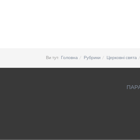
Ви тут:
Головна
Рубрики
Церковні свята
ПАР