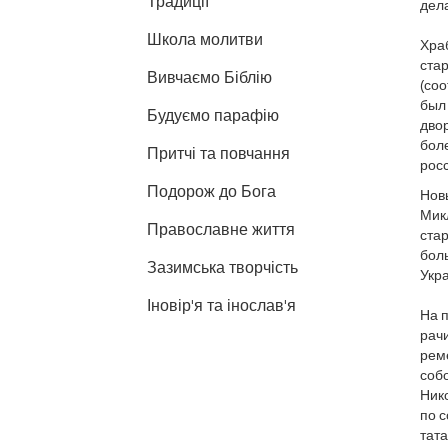
Традиції
дела
Школа молитви
Хра
стар
Вивчаємо Біблію
(соо
был
Будуємо парафію
дво
бол
Притчі та повчання
росс
Подорож до Бога
Нов
Микл
Православне життя
ста
бол
Зазимська творчість
Укр
Іновір'я та інослав'я
На 
рач
ремё
собо
Нико
по 
тата