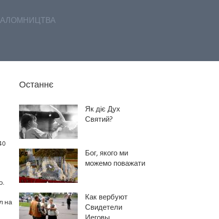
АЛОМНИЦТВА
Останнє
Як діє Дух
Святий?
40
Бог, якого ми
можемо поважати
о.
Как вербуют
л на
Свидетели
Иеговы