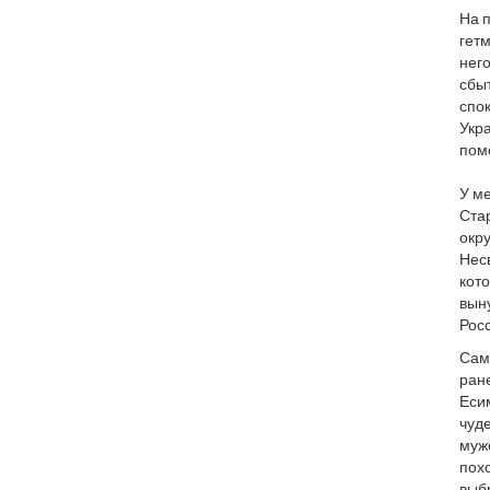
На 
гетм
него
сбы
спок
Укра
пом
У ме
Стар
окру
Нес
кото
вын
Рос
Сам
ране
Еси
чуд
муж
похо