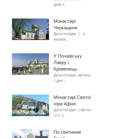
днів/5…
Монастирі
Черкащини
Дати поїздки: 2 - 4
червня,…
У Почаївську
Лавру і
Кременець
Дати поїздки: квітень,
3 дня /…
Монастирі Святої
гори Афон
Дата поїздки: 2 квітня
2017, 8…
По святиням