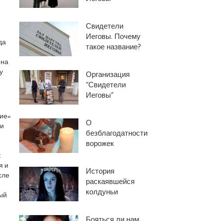
Свидетели
Иеговы. Почему
да
такое название?
е
 на
у
Организация
“Свидетели
Иеговы”
ие»
О
ти
безблагодатности
ворожек
к
я и
История
сле
раскаявшейся
колдуньи
ый
Бояться ли нам