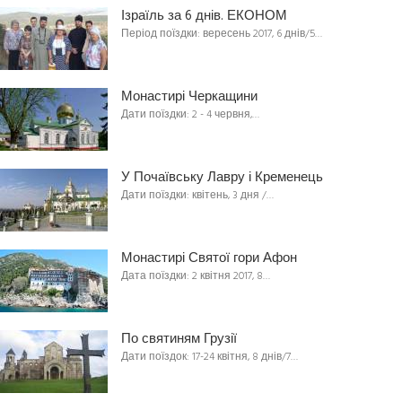
Ізраїль за 6 днів. ЕКОНОМ
Період поїздки: вересень 2017, 6 днів/5…
Монастирі Черкащини
Дати поїздки: 2 - 4 червня,…
У Почаївську Лавру і Кременець
Дати поїздки: квітень, 3 дня /…
Монастирі Святої гори Афон
Дата поїздки: 2 квітня 2017, 8…
По святиням Грузії
Дати поїздок: 17-24 квітня, 8 днів/7…