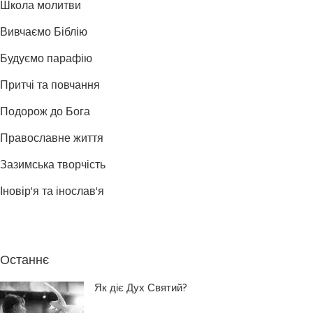
Школа молитви
Вивчаємо Біблію
Будуємо парафію
Притчі та повчання
Подорож до Бога
Православне життя
Зазимська творчість
Іновір'я та інослав'я
Останнє
Як діє Дух Святий?