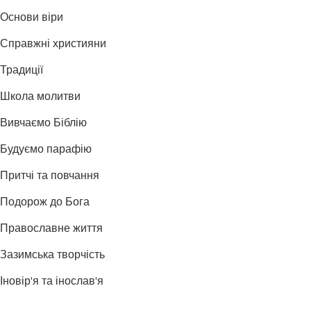
Основи віри
Справжні християни
Традиції
Школа молитви
Вивчаємо Біблію
Будуємо парафію
Притчі та повчання
Подорож до Бога
Православне життя
Зазимська творчість
Іновір'я та інослав'я