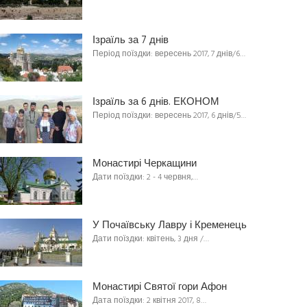
Ізраїль за 7 днів
Період поїздки: вересень 2017, 7 днів/6…
Ізраїль за 6 днів. ЕКОНОМ
Період поїздки: вересень 2017, 6 днів/5…
Монастирі Черкащини
Дати поїздки: 2 - 4 червня,…
У Почаївську Лавру і Кременець
Дати поїздки: квітень, 3 дня /…
Монастирі Святої гори Афон
Дата поїздки: 2 квітня 2017, 8…