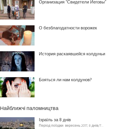
Организация “Свидетели Иеговы”
О безблагодатности ворожек
История раскаявшейся колдуньи
Бояться ли нам колдунов?
Найближчі паломництва
Ізраїль за 8 днів
Період поїздки: вересень 2017, 8 днів/7…