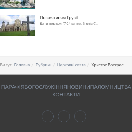
По святиням Грузії
Дати поїздок: 17-24 квітня, 8 днів/7…
Ви тут:
Головна
Рубрики
Церковні свята
Христос Воскрес!
ПАРАФІЯ
БОГОСЛУЖІННЯ
НОВИНИ
ПАЛОМНИЦТВА
КОНТАКТИ