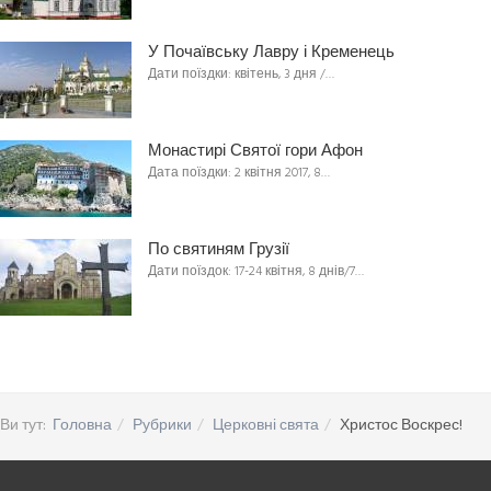
У Почаївську Лавру і Кременець
Дати поїздки: квітень, 3 дня /…
Монастирі Святої гори Афон
Дата поїздки: 2 квітня 2017, 8…
По святиням Грузії
Дати поїздок: 17-24 квітня, 8 днів/7…
Ви тут:
Головна
Рубрики
Церковні свята
Христос Воскрес!