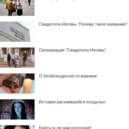
Свидетели Иеговы. Почему такое название?
Организация “Свидетели Иеговы”
О безблагодатности ворожек
История раскаявшейся колдуньи
Бояться ли нам колдунов?