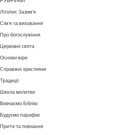
РУБРИКИ
Літопис Зазим'я
Сім'я та виховання
Про богослужіння
Церковні свята
Основи віри
Справжні християни
Традиції
Школа молитви
Вивчаємо Біблію
Будуємо парафію
Притчі та повчання