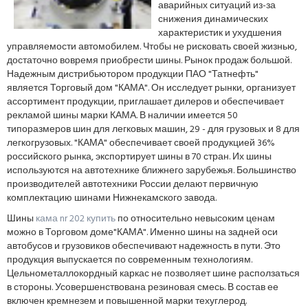
аварийных ситуаций из-за
снижения динамических
характеристик и ухудшения
управляемости автомобилем. Чтобы не рисковать своей жизнью,
достаточно вовремя приобрести шины. Рынок продаж большой.
Надежным дистрибьютором продукции ПАО "Татнефть"
является Торговый дом "КАМА". Он исследует рынки, организует
ассортимент продукции, приглашает дилеров и обеспечивает
рекламой шины марки КАМА. В наличии имеется 50
типоразмеров шин для легковых машин, 29 - для грузовых и 8 для
легкогрузовых. "КАМА" обеспечивает своей продукцией 36%
российского рынка, экспортирует шины в 70 стран. Их шины
используются на автотехнике ближнего зарубежья. Большинство
производителей автотехники России делают первичную
комплектацию шинами Нижнекамского завода.
Шины
кама nr 202 купить
по относительно невысоким ценам
можно в Торговом доме"КАМА". Именно шины на задней оси
автобусов и грузовиков обеспечивают надежность в пути. Это
продукция выпускается по современным технологиям.
Цельнометаллокордный каркас не позволяет шине расползаться
в стороны. Усовершенствована резиновая смесь. В состав ее
включен кремнезем и повышенной марки техуглерод.