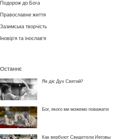
Подорож до Бога
Православне життя
Зазимська творчість
Іновір'я та інослав'я
Останнє
Як діє Дух Святий?
Бог, якого ми можемо поважати
Как вербуют Свидетели Иеговы