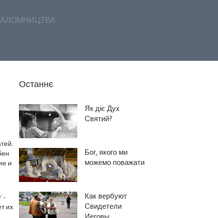
АЛОМНИЦТВА
Останнє
Як діє Дух
Святий?
тей.
Бог, якого ми
бен
можемо поважати
ие и
Как вербуют
/
-
Свидетели
т их
Иеговы