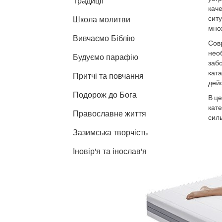
Традиції
каче
ситу
Школа молитви
мно
Вивчаємо Біблію
Сов
нео
Будуємо парафію
забо
кат
Притчі та повчання
дей
Подорож до Бога
В ц
кат
Православне життя
силь
Зазимська творчість
Іновір'я та інослав'я