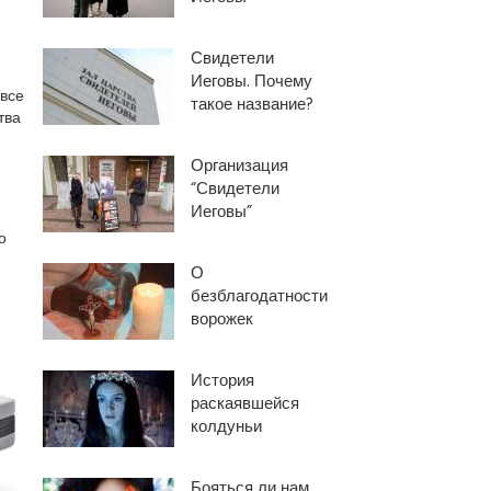
Свидетели
Иеговы. Почему
все
такое название?
тва
Организация
“Свидетели
Иеговы”
о
О
безблагодатности
ворожек
История
раскаявшейся
колдуньи
Бояться ли нам