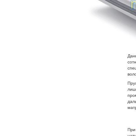
Дан
сот
спе
воло
Пру
лиш
про
дал
мат
При