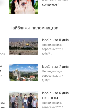
колдунов?
Найближчі паломництва
Ізраїль за 8 днів
Період поїздки:
вересень 2017, 8
днів/7…
пок,
не
Ізраїль за 7 днів
я
Період поїздки:
 в
вересень 2017, 7
днів/6…
я
Ізраїль за 6 днів.
ЕКОНОМ
как
Період поїздки:
вересень 2017, 6