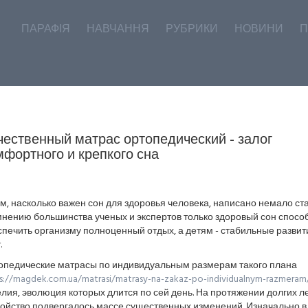
ПАРАФІЯ
НАВЧАННЯ
РУБРИКИ
НОВИНИ
П
чественный матрас ортопедический - залог
мфортного и крепкого сна
м, насколько важен сон для здоровья человека, написано немало ста
мнению большинства ученых и экспертов только здоровый сон спосо
печить организму полноценный отдых, а детям - стабильные развит
.
опедические матрасы по индивидуальным размерам такого плана
s://magdek.com.ua/matrasi/matrasy-na-zakaz-po-individualnym-razmeram
лия, эволюция которых длится по сей день. На протяжении долгих ле
ройство подвергалось массе существенных изменений. Изначально в