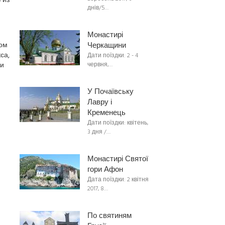
 из
днів/5…
Монастирі
ром
Черкащини
са,
Дати поїздки: 2 - 4
ни
червня,…
У Почаївську
Лавру і
Кременець
Дати поїздки: квітень,
3 дня /…
Монастирі Святої
гори Афон
Дата поїздки: 2 квітня
2017, 8…
По святиням