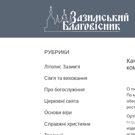
РУБРИКИ
Ка
Літопис Зазим'я
ко
Сім'я та виховання
О то
Про богослужіння
По 
Церковні свята
обес
рост
Основи віри
Орт
http
Справжні християни
изде
уст