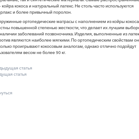
уральные, так и синтетические материалы. Самые распространенные
- койра кокоса и натуральный латекс. Не столь часто используются
ерлакс и более привычный поролон.
пружинные ортопедические матрасы с наполнением из койры кокоса
естны повышенной степенью жесткости, что делает их лучшим выбо
наличии заболеваний позвоночника. Изделия, выполненные из латек
ротив являются наиболее мягкими. По ортопедическим свойствам о
колько проигрывают кокосовым аналогам, однако отлично подойдут
зователям весом не более 90 кг.
дыдущая статья
дущая статья
нуться