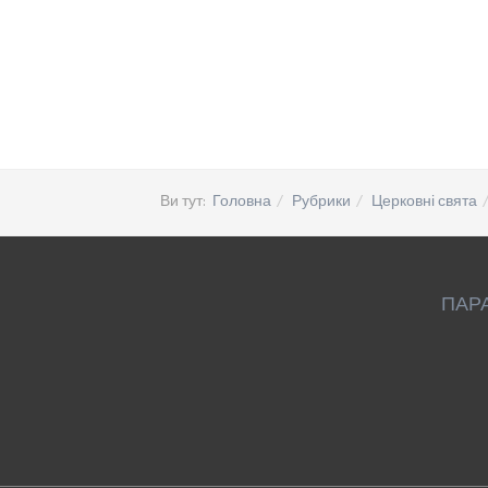
Ви тут:
Головна
Рубрики
Церковні свята
ПАР