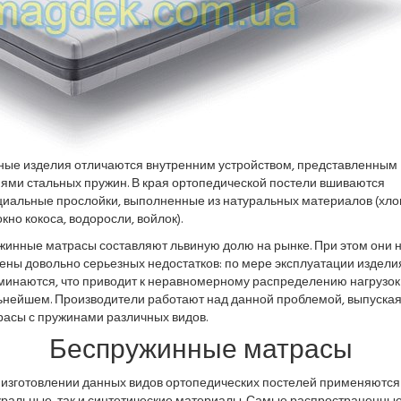
ные изделия отличаются внутренним устройством, представленным
нями стальных пружин. В края ортопедической постели вшиваются
циальные прослойки, выполненные из натуральных материалов (хло
кно кокоса, водоросли, войлок).
жинные матрасы составляют львиную долю на рынке. При этом они 
ены довольно серьезных недостатков: по мере эксплуатации издели
минаются, что приводит к неравномерному распределению нагрузок
ьнейшем. Производители работают над данной проблемой, выпуска
расы с пружинами различных видов.
Беспружинные матрасы
 изготовлении данных видов ортопедических постелей применяются 