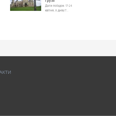
Грузії
Дати поїздок: 17-24
квітня, 8 днів/7…
АКТИ