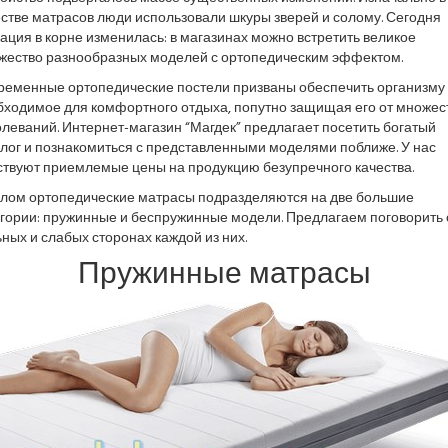
стве матрасов люди использовали шкуры зверей и солому. Сегодня
ация в корне изменилась: в магазинах можно встретить великое
жество разнообразных моделей с ортопедическим эффектом.
ременные ортопедические постели призваны обеспечить организму 
бходимое для комфортного отдыха, попутно защищая его от множес
леваний. Интернет-магазин “Магдек” предлагает посетить богатый
алог и познакомиться с представленными моделями поближе. У нас
ствуют приемлемые цены на продукцию безупречного качества.
елом ортопедические матрасы подразделяются на две большие
егории: пружинные и беспружинные модели. Предлагаем поговорить 
ных и слабых сторонах каждой из них.
Пружинные матрасы