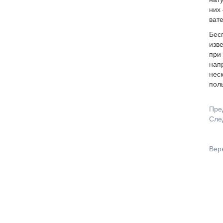
нат
них 
ват
Бес
изв
при 
нап
нес
поль
Пре
Сле
Вер