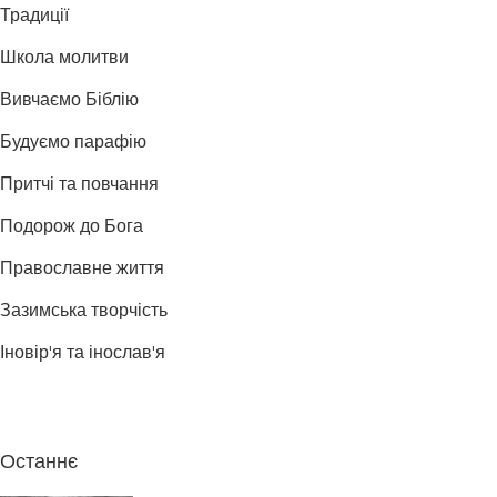
Традиції
Школа молитви
Вивчаємо Біблію
Будуємо парафію
Притчі та повчання
Подорож до Бога
Православне життя
Зазимська творчість
Іновір'я та інослав'я
Останнє