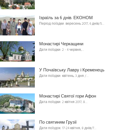
Ізраїль за 6 днів. ЕКОНОМ
Період поїздки: вересень 2017, 6 днів/5…
Монастирі Черкащини
Дати поїздки: 2 - 4 червня,…
У Почаївську Лавру і Кременець
Дати поїздки: квітень, 3 дня /…
Монастирі Святої гори Афон
Дата поїздки: 2 квітня 2017, 8…
По святиням Грузії
Дати поїздок: 17-24 квітня, 8 днів/7…