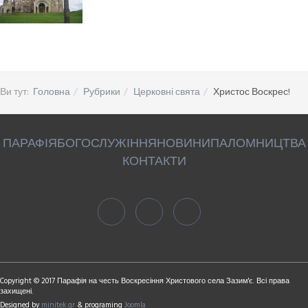
Ви тут:
Головна
Рубрики
Церковні свята
Христос Воскрес!
ПАРАФІЯ
БОГОСЛУЖІННЯ
НОВИНИ
ПАЛОМНИЦТВА
КОНТАКТИ
Copyright © 2017 Парафія на честь Воскресіння Христового села Зазим'є. Всі права
захищені.
Designed by
minitek.gr
& programing
Joomla