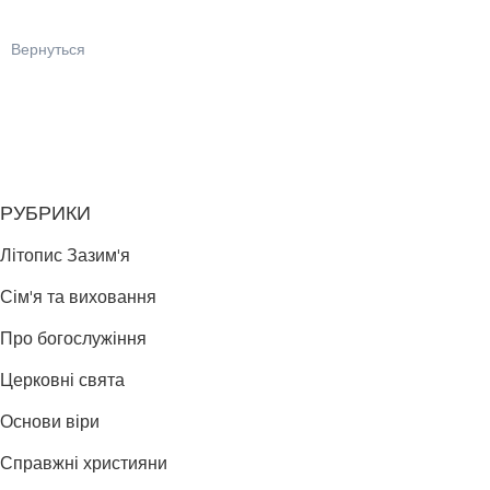
Вернуться
РУБРИКИ
Літопис Зазим'я
Сім'я та виховання
Про богослужіння
Церковні свята
Основи віри
Справжні християни