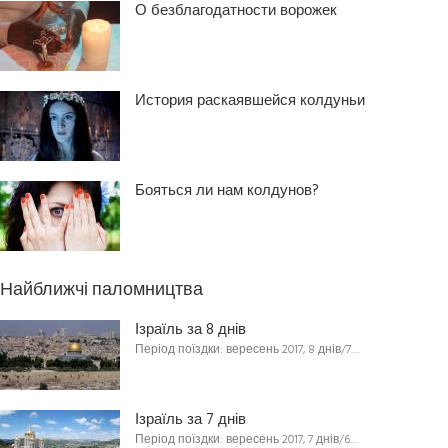
О безблагодатности ворожек
История раскаявшейся колдуньи
Бояться ли нам колдунов?
Найближчі паломництва
Ізраїль за 8 днів
Період поїздки: вересень 2017, 8 днів/7…
Ізраїль за 7 днів
Період поїздки: вересень 2017, 7 днів/6…