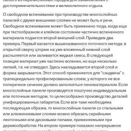
любого из перечисленных городов для ознакомления с
достопримечательностями и великолепного отдыха.
О свободном вспенивании при производстве многослойных
панелей с двумя внешними слоями не может быть и речи.
Свободное вспенивание может быть применено тогда, когда еще
при тестообразном и клейком состоянии частично вспененного
материала подается второй внешний слой. Приведем два
примера. Первый касается вышеназванного поточного метода: в
открытой сверху цторме на уже вложенный нижний слой
распыляется или заливается жидкая смесь. В следующей
позиции материал уже частично вспенен, но еще несколько
липкий, т.е. не отвердел. Здесь накладывается второй слой и
форма закрывается. Этот способ применяется для “сэндвича” с
трапецеидально профилированным слоем, у которого не все
поперечное сечение должно заполняться пеноматериалом. Если
многослойные панели производятся поштучно индивидуальным
или лоточным методом, то целесообразно производство деталей
унифицированных габаритов. Если все-таки необходима
последующая образка, то многослойные панели со стальными
или алюминиевыми слоями можно обрезать серийными
ленточными или дисковыми пилами, применяемыми при
деревообработке. На втором примере показано непрерывное