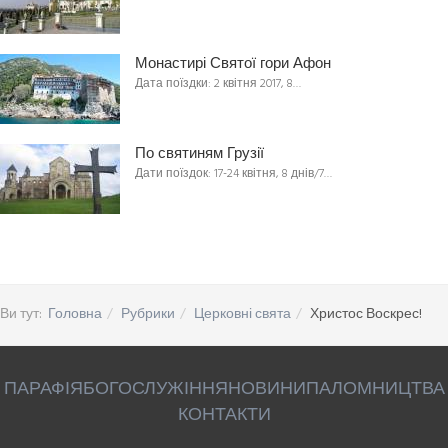
Монастирі Святої гори Афон
Дата поїздки: 2 квітня 2017, 8…
По святиням Грузії
Дати поїздок: 17-24 квітня, 8 днів/7…
Ви тут:
Головна
Рубрики
Церковні свята
Христос Воскрес!
ПАРАФІЯ
БОГОСЛУЖІННЯ
НОВИНИ
ПАЛОМНИЦТВА
КОНТАКТИ