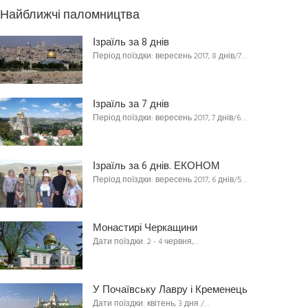
Найближчі паломництва
Ізраїль за 8 днів
Період поїздки: вересень 2017, 8 днів/7…
Ізраїль за 7 днів
Період поїздки: вересень 2017, 7 днів/6…
Ізраїль за 6 днів. ЕКОНОМ
Період поїздки: вересень 2017, 6 днів/5…
Монастирі Черкащини
Дати поїздки: 2 - 4 червня,…
У Почаївську Лавру і Кременець
Дати поїздки: квітень, 3 дня /…