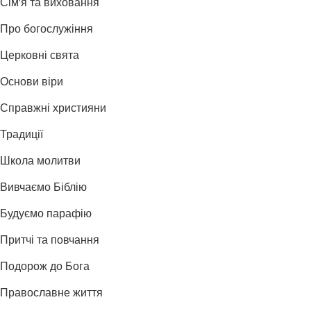
Сім'я та виховання
Про богослужіння
Церковні свята
Основи віри
Справжні християни
Традиції
Школа молитви
Вивчаємо Біблію
Будуємо парафію
Притчі та повчання
Подорож до Бога
Православне життя