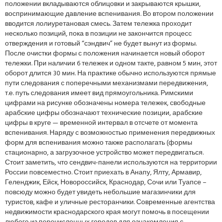
положении вкладываются облицовки и закрываются крышки,
воспринимающие давление вспенивания. Во втором положении
вводится лолиуретановая смесь. Затем тележка проходит
несколько позиций, пока в позиции не закончится процесс
отверждения и готовый “сэндвич” не будет вынут из формы.
После очистки формы с положения начинается новый оборот
тележки. При наличии 6 тележек и одном такте, равном 5 мин, этот
оборот длится 30 мин. На практике обычно используются прямые
пути следования с поперечными механизмами передвижения,
т.е. путь следования имеет вид прямоугольника. Римскими
цифрами на рисунке обозначены номера тележек, свободные
арабские цифры обозначают технические позиции, арабские
цифры в круге — временной интервал в отсчете от момента
вспенивания. Наряду с возможностью применения передвижных
форм для вспенивания можно также располагать (формы
стационарно, а загрузочное устройство может передвигаться.
Стоит заметить, что сендвич-панели используются на территории
России повсеместно. Стоит приехать в Анапу, Ялту, Армавир,
Геленджик, Ейск, Новороссийск, Краснодар, Сочи или Туапсе –
повсюду можно будет увидеть небольшие магазинчики для
туристов, кафе и уличные ресторанчики. Современные агентства
недвижимости краснодарского края могут помочь в посещении