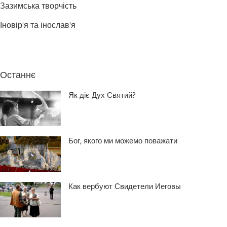
Зазимська творчість
Іновір'я та інослав'я
Останнє
Як діє Дух Святий?
Бог, якого ми можемо поважати
Как вербуют Свидетели Иеговы