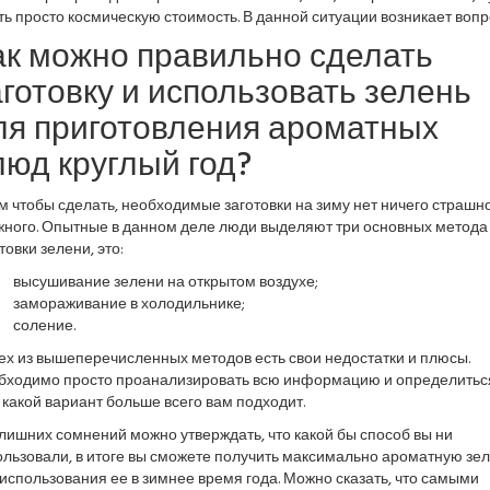
ь просто космическую стоимость. В данной ситуации возникает вопр
ак можно правильно сделать
аготовку и использовать зелень
ля приготовления ароматных
люд круглый год?
м чтобы сделать, необходимые заготовки на зиму нет ничего страшно
жного. Опытные в данном деле люди выделяют три основных метода
товки зелени, это:
высушивание зелени на открытом воздухе;
замораживание в холодильнике;
соление.
ех из вышеперечисленных методов есть свои недостатки и плюсы.
бходимо просто проанализировать всю информацию и определитьс
 какой вариант больше всего вам подходит.
лишних сомнений можно утверждать, что какой бы способ вы ни
ользовали, в итоге вы сможете получить максимально ароматную зе
использования ее в зимнее время года. Можно сказать, что самыми