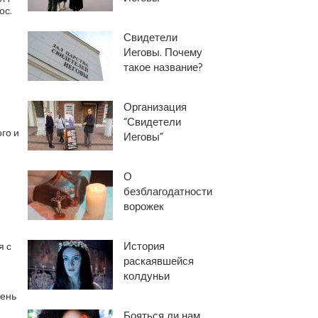
ос.
Свидетели
Иеговы. Почему
такое название?
Организация
“Свидетели
го и
Иеговы”
О
безблагодатности
ворожек
История
я с
раскаявшейся
колдуньи
лень
Бояться ли нам