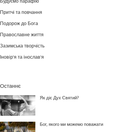
Будуємо парафію
Притчі та повчання
Подорож до Бога
Православне життя
Зазимська творчість
Іновір'я та інослав'я
Останнє
Як діє Дух Святий?
Бог, якого ми можемо поважати