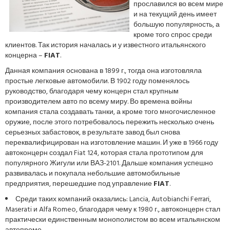
прославился во всем мире
и на текущий день имеет
большую популярность, а
кроме того спрос среди
клиентов. Так история началась и у известного итальянского
концерна –
FIAT
.
Данная компания основана в 1899 г., тогда она изготовляла
простые легковые автомобили. В 1902 году поменялось
руководство, благодаря чему концерн стал крупным
производителем авто по всему миру. Во времена войны
компания стала создавать танки, а кроме того многочисленное
оружие, после этого потребовалось пережить несколько очень
серьезных забастовок, в результате завод был снова
переквалифицирован на изготовление машин. И уже в 1966 году
автоконцерн создал Fiat 124, которая стала прототипом для
популярного Жигули или ВАЗ-2101. Дальше компания успешно
развивалась и покупала небольшие автомобильные
предприятия, перешедшие под управление
FIAT
.
Среди таких компаний оказались: Lancia, Autobianchi Ferrari,
Maserati и Alfa Romeo, благодаря чему к 1980 г., автоконцерн стал
практически единственным монополистом во всем итальянском