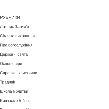
РУБРИКИ
Літопис Зазим'я
Сім'я та виховання
Про богослужіння
Церковні свята
Основи віри
Справжні християни
Традиції
Школа молитви
Вивчаємо Біблію