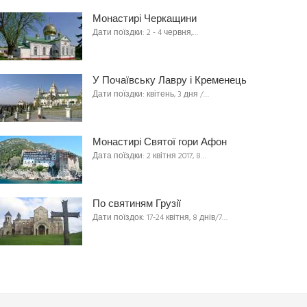
Монастирі Черкащини
Дати поїздки: 2 - 4 червня,…
У Почаївську Лавру і Кременець
Дати поїздки: квітень, 3 дня /…
Монастирі Святої гори Афон
Дата поїздки: 2 квітня 2017, 8…
По святиням Грузії
Дати поїздок: 17-24 квітня, 8 днів/7…