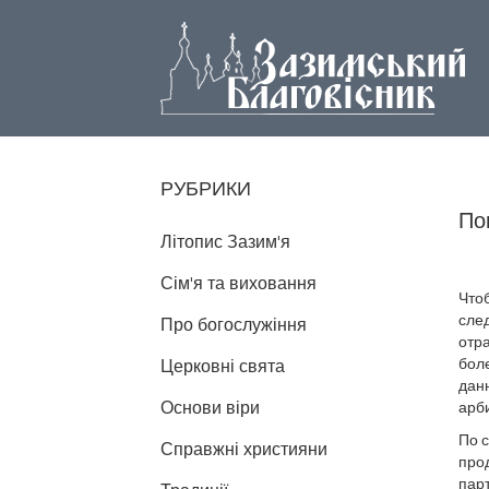
РУБРИКИ
По
Літопис Зазим'я
Сім'я та виховання
Что
след
Про богослужіння
отра
боле
Церковні свята
дан
Основи віри
арби
По с
Справжні християни
прод
пар