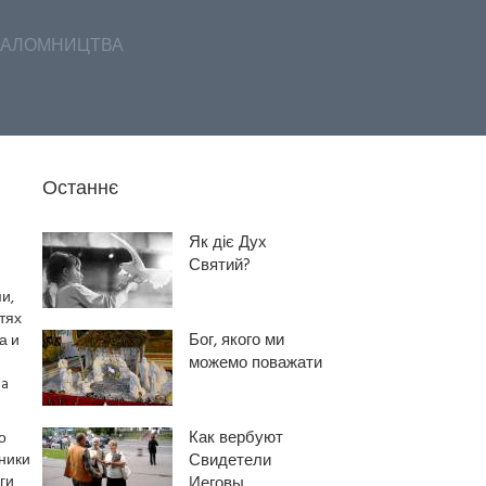
АЛОМНИЦТВА
Останнє
Як діє Дух
Святий?
и,
тях
Бог, якого ми
а и
можемо поважати
pa
Как вербуют
о
ники
Свидетели
ги
Иеговы