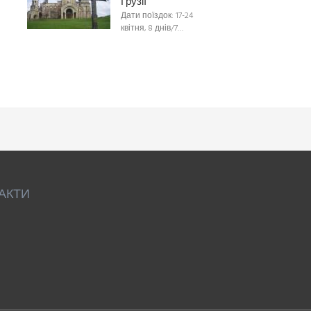
Грузії
Дати поїздок: 17-24
квітня, 8 днів/7…
АКТИ