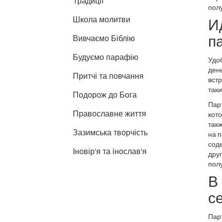
Традиції
пол
Школа молитви
И
п
Вивчаємо Біблію
Будуємо парафію
Удоб
день
Притчі та повчання
встр
так
Подорож до Бога
Пар
Православне життя
кото
такж
Зазимська творчість
на 
соде
Іновір'я та інослав'я
друг
полу
В
с
Парт