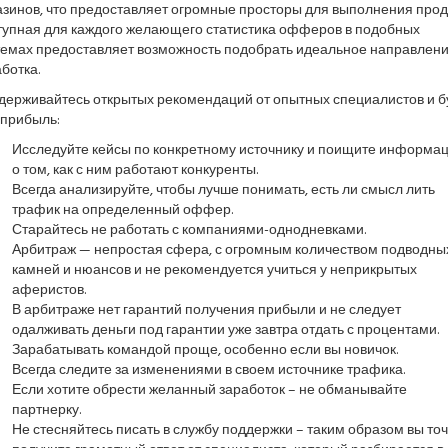
азинов, что предоставляет огромные просторы для выполнения прод
тупная для каждого желающего статистика офферов в подобных
темах предоставляет возможность подобрать идеальное направлен
ботка.
держивайтесь открытых рекомендаций от опытных специалистов и б
 прибыль:
Исследуйте кейсы по конкретному источнику и поищите информа
о том, как с ним работают конкуренты.
Всегда анализируйте, чтобы лучше понимать, есть ли смысл лить
трафик на определенный оффер.
Старайтесь не работать с компаниями-однодневками.
Арбитраж — непростая сфера, с огромным количеством подводны
камней и нюансов и не рекомендуется учиться у неприкрытых
аферистов.
В арбитраже нет гарантий получения прибыли и не следует
одалживать деньги под гарантии уже завтра отдать с процентами.
Зарабатывать командой проще, особенно если вы новичок.
Всегда следите за изменениями в своем источнике трафика.
Если хотите обрести желанный заработок – не обманывайте
партнерку.
Не стесняйтесь писать в службу поддержки – таким образом вы то