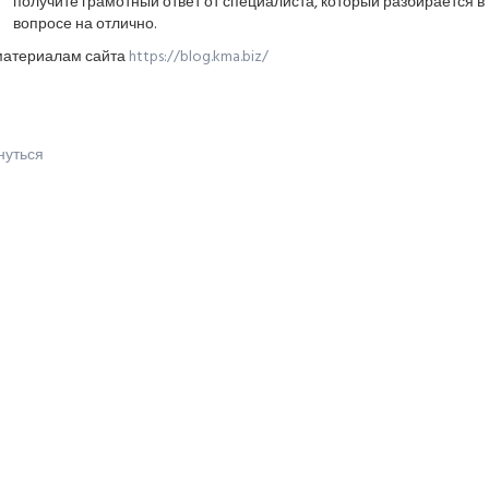
получите грамотный ответ от специалиста, который разбирается в
вопросе на отлично.
материалам сайта
https://blog.kma.biz/
нуться