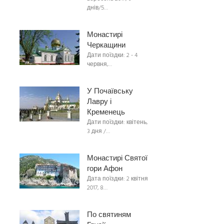
днів/5…
Монастирі
Черкащини
Дати поїздки: 2 - 4
червня,…
У Почаївську
Лавру і
Кременець
Дати поїздки: квітень,
3 дня /…
Монастирі Святої
гори Афон
Дата поїздки: 2 квітня
2017, 8…
По святиням