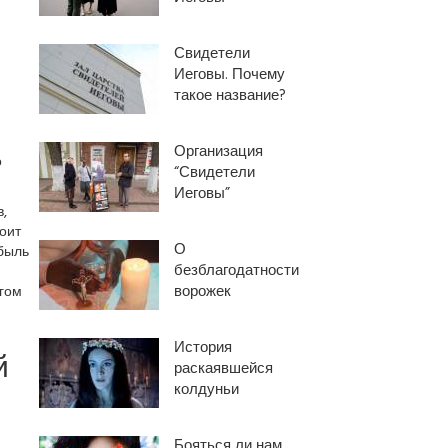
Свидетели
Иеговы. Почему
такое название?
Организация
о
“Свидетели
Иеговы”
,
оит
О
ибыль
безблагодатности
ворожек
огом
История
й
раскаявшейся
колдуньи
Бояться ли нам