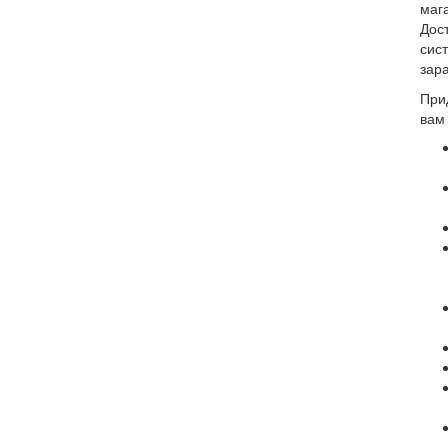
маг
Дос
сис
зара
При
вам