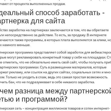
учают от процента выполненных продаж.
деальный способ заработать -
артнерка для сайта
ство заработка на партнерках заключается в том, что вы обретаете
ги непосредственно за действие. То есть, за продажу. В интернете
ечаются также программы, в которых плата выполняется за клики, н
их намного меньше.
тнерская программа представляет собой заработок для вебмастеров
рые могут рекламировать конкретный товар у себя на площадках. Ст
е отметить, что не обязательно иметь свой сайт, чтобы получать пр
партнерских программах. Суть в размещении материалов, которые
ржат рекламу, или ссылок на других сайтах, социальных сетях и мн
ом. Только не уходить в спам, ведь это самая простая возможность
чить бан, что не подразумевает в себе никакого заработка.
 чем разница между партнерско
етью и программой?
нерская сеть – концентрация миллионов товаров и сотен интернет-