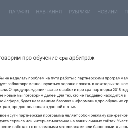
ПАРАФІЯ
НАВЧАННЯ
РУБРИКИ
НОВИНИ
П
говорим про обучение cpa арбитраж
бы не наделать проблем на пути работы с партнерскими программам
ует заблаговременно научиться хорошо плавать в некоторых тонкос
сли. О предупреждении частых ошибок и про cpa-партнерки 2018 год
е новые мы поговорим далее. Для тех, кто не так давно находится в
ной сфере, будет незаменима базовая информация,про обучение c
траж, предоставленная в данной статье.
воей сути партнерская программа являет собой рекламу конкретног
укта сервиса или интернет-магазина на ваших личных сайтах. Участ
тнерки работают с рекламными материалами или баннерами, а день