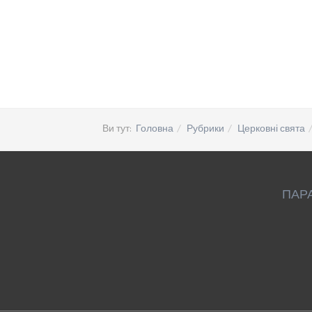
Ви тут:
Головна
Рубрики
Церковні свята
ПАР