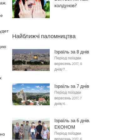
аж.
колдунов?
ие
удет
Найближчі паломництва
цию
Ізраїль за 8 днів
Період поїздки:
вересень 2017, 8
днів/7…
х
Ізраїль за 7 днів
Період поїздки:
вересень 2017, 7
днів/6…
Ізраїль за 6 днів.
ЕКОНОМ
Період поїздки:
чно
вересень 2017, 6