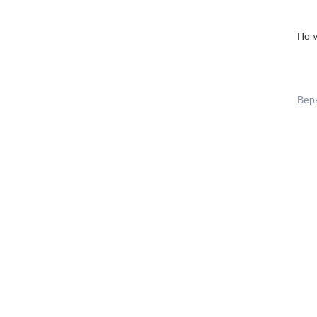
По 
Вер