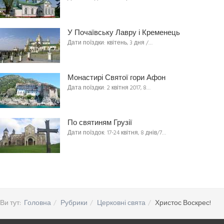
У Почаївську Лавру і Кременець
Дати поїздки: квітень, 3 дня /…
Монастирі Святої гори Афон
Дата поїздки: 2 квітня 2017, 8…
По святиням Грузії
Дати поїздок: 17-24 квітня, 8 днів/7…
Ви тут:
Головна
Рубрики
Церковні свята
Христос Воскрес!