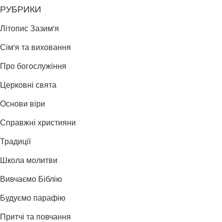
РУБРИКИ
Літопис Зазим'я
Сім'я та виховання
Про богослужіння
Церковні свята
Основи віри
Справжні християни
Традиції
Школа молитви
Вивчаємо Біблію
Будуємо парафію
Притчі та повчання