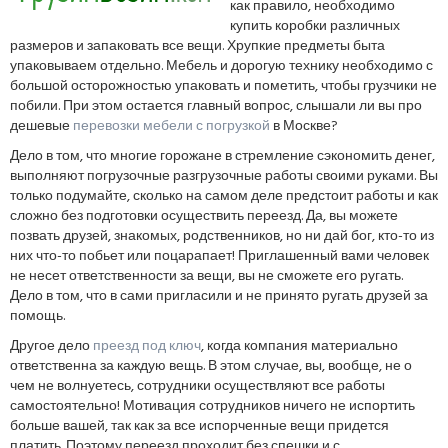
как правило, необходимо
купить коробки различных
размеров и запаковать все вещи. Хрупкие предметы быта
упаковываем отдельно. Мебель и дорогую технику необходимо с
большой осторожностью упаковать и пометить, чтобы грузчики не
побили. При этом остается главный вопрос, слышали ли вы про
дешевые
перевозки мебели с погрузкой
в Москве?
Дело в том, что многие горожане в стремление сэкономить денег,
выполняют погрузочные разгрузочные работы своими руками. Вы
только подумайте, сколько на самом деле предстоит работы и как
сложно без подготовки осуществить переезд. Да, вы можете
позвать друзей, знакомых, родственников, но ни дай бог, кто-то из
них что-то побьет или поцарапает! Приглашенный вами человек
не несет ответственности за вещи, вы не сможете его ругать.
Дело в том, что в сами пригласили и не принято ругать друзей за
помощь.
Другое дело
преезд под ключ
, когда компания материально
ответственна за каждую вещь. В этом случае, вы, вообще, не о
чем не волнуетесь, сотрудники осуществляют все работы
самостоятельно! Мотивация сотрудников ничего не испортить
больше вашей, так как за все испорченные вещи придется
платить. Поэтому переезд проходит без спешки и с