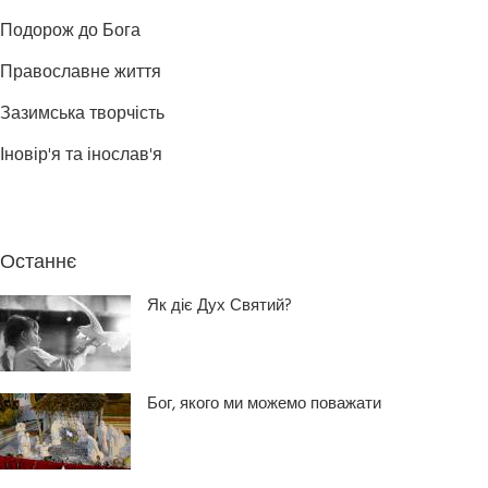
Подорож до Бога
Православне життя
Зазимська творчість
Іновір'я та інослав'я
Останнє
Як діє Дух Святий?
Бог, якого ми можемо поважати