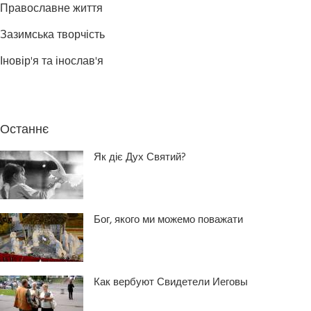
Православне життя
Зазимська творчість
Іновір'я та інослав'я
Останнє
Як діє Дух Святий?
Бог, якого ми можемо поважати
Как вербуют Свидетели Иеговы