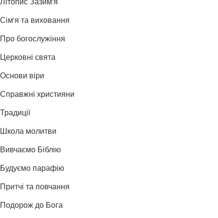
Літопис Зазим'я
Сім'я та виховання
Про богослужіння
Церковні свята
Основи віри
Справжні християни
Традиції
Школа молитви
Вивчаємо Біблію
Будуємо парафію
Притчі та повчання
Подорож до Бога