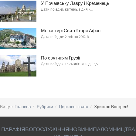
У Почаївську Лавру і Кременець
Дати поїздки: квітень, 3 дня /…
Монастирі Святої гори Афон
Дата поїздки: 2 квітня 2017, 8…
По святиням Грузії
Дати поїздок: 17-24 квітня, 8 днів/7…
Ви тут:
Головна
Рубрики
Церковні свята
Христос Воскрес!
ПАРАФІЯ
БОГОСЛУЖІННЯ
НОВИНИ
ПАЛОМНИЦТВА