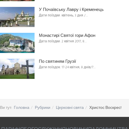
У Почаївську Лавру і Кременець
Дати поїздки: квітень, 3 дня /…
Монастирі Святої гори Афон
Дата поїздки: 2 квітня 2017, 8…
По святиням Грузії
Дати поїздок: 17-24 квітня, 8 днів/7…
Ви тут:
Головна
Рубрики
Церковні свята
Христос Воскрес!