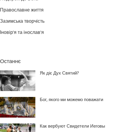
Православне життя
Зазимська творчість
Іновір'я та інослав'я
Останнє
Як діє Дух Святий?
Бог, якого ми можемо поважати
Как вербуют Свидетели Иеговы