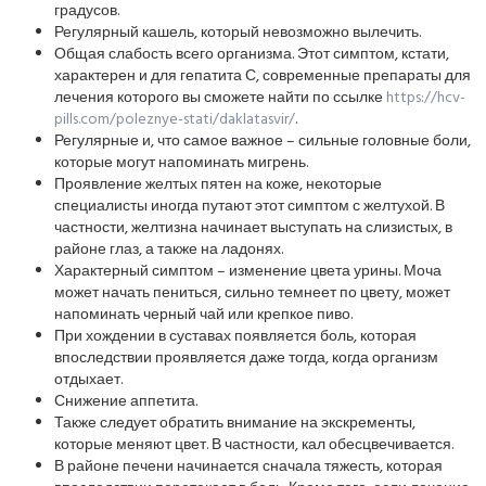
градусов.
Регулярный кашель, который невозможно вылечить.
Общая слабость всего организма. Этот симптом, кстати,
характерен и для гепатита С, современные препараты для
лечения которого вы сможете найти по ссылке
https://hcv-
pills.com/poleznye-stati/daklatasvir/
.
Регулярные и, что самое важное – сильные головные боли,
которые могут напоминать мигрень.
Проявление желтых пятен на коже, некоторые
специалисты иногда путают этот симптом с желтухой. В
частности, желтизна начинает выступать на слизистых, в
районе глаз, а также на ладонях.
Характерный симптом – изменение цвета урины. Моча
может начать пениться, сильно темнеет по цвету, может
напоминать черный чай или крепкое пиво.
При хождении в суставах появляется боль, которая
впоследствии проявляется даже тогда, когда организм
отдыхает.
Снижение аппетита.
Также следует обратить внимание на экскременты,
которые меняют цвет. В частности, кал обесцвечивается.
В районе печени начинается сначала тяжесть, которая