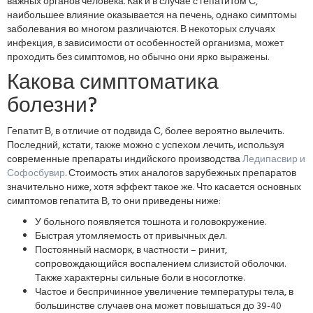
важных органов человека. Как и в случае с гепатитом С,
наибольшее влияние оказывается на печень, однако симптомы
заболевания во многом различаются. В некоторых случаях
инфекция, в зависимости от особенностей организма, может
проходить без симптомов, но обычно они ярко выражены.
Какова симптоматика
болезни?
Гепатит В, в отличие от подвида С, более вероятно вылечить.
Последний, кстати, также можно с успехом лечить, используя
современные препараты индийского производства
Ледипасвир и
Софосбувир
. Стоимость этих аналогов зарубежных препаратов
значительно ниже, хотя эффект такое же. Что касается основных
симптомов гепатита В, то они приведены ниже:
У больного появляется тошнота и головокружение.
Быстрая утомляемость от привычных дел.
Постоянный насморк, в частности – ринит,
сопровождающийся воспалением слизистой оболочки.
Также характерны сильные боли в носоглотке.
Частое и беспричинное увеличение температуры тела, в
большинстве случаев она может повышаться до 39-40