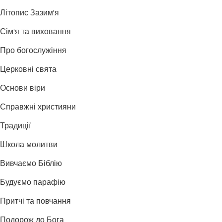
Літопис Зазим'я
Сім'я та виховання
Про богослужіння
Церковні свята
Основи віри
Справжні християни
Традиції
Школа молитви
Вивчаємо Біблію
Будуємо парафію
Притчі та повчання
Подорож до Бога