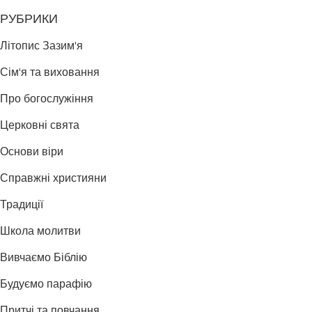
РУБРИКИ
Літопис Зазим'я
Сім'я та виховання
Про богослужіння
Церковні свята
Основи віри
Справжні християни
Традиції
Школа молитви
Вивчаємо Біблію
Будуємо парафію
Притчі та повчання