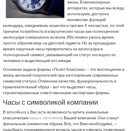
жизнь. В миниатюрных
аппаратах, которые мы всюду
используем, доступно
множество функций:
календарь, ежедневник, кошелек и прочее. К несчастью, по этой
причине потребность в классических часах как полноценном
аксессуаре совершенно исчезла. Ибо можно узнать время,
просто обратив взор на дисплей гаджета. Но за прошедшее
время наручные часы превратились из аксессуара в
полноценный символ, указывающий на статус носящего их
человека и выделяющий его имидж.
Основная задача фирмы «Полет Классика» – это воплощение в
жизнь желаний покупателей при изготовлении современных
символов статуса. Отменное качество, функциональность и
привлекательный образ – вот что выделяет часы,
спроектированные ответственными экспертами фирмы.
Часы с символикой компании
В simvolika.ru у Вас есть возможность купить уникальные
классические
часы с логотипом
Вашей компании. Они станут
финальным элементом образа. Всё, что Вам необходимо, —
подобрать понравившуюся модель часов и озвучить пожелания: