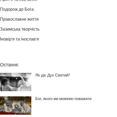
Подорож до Бога
Православне життя
Зазимська творчість
Іновір'я та інослав'я
Останнє
Як діє Дух Святий?
Бог, якого ми можемо поважати