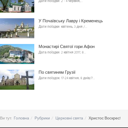
Дати поїздки: 2 - 4 червня,…
У Почаївську Лавру і Кременець
Дати поїздки: квітень, 3 дня /…
Монастирі Святої гори Афон
Дата поїздки: 2 квітня 2017, 8…
По святиням Грузії
Дати поїздок: 17-24 квітня, 8 днів/7…
Ви тут:
Головна
Рубрики
Церковні свята
Христос Воскрес!