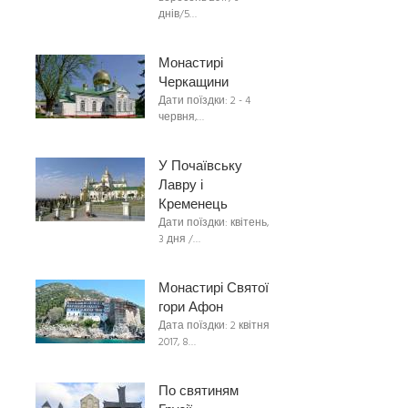
днів/5…
Монастирі
Черкащини
Дати поїздки: 2 - 4
червня,…
У Почаївську
Лавру і
Кременець
Дати поїздки: квітень,
3 дня /…
Монастирі Святої
гори Афон
Дата поїздки: 2 квітня
2017, 8…
По святиням