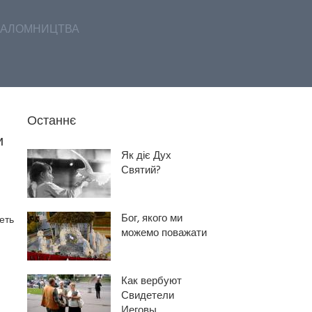
АЛОМНИЦТВА
Останнє
и
Як діє Дух
Святий?
Бог, якого ми
еть
можемо поважати
Как вербуют
Свидетели
Иеговы