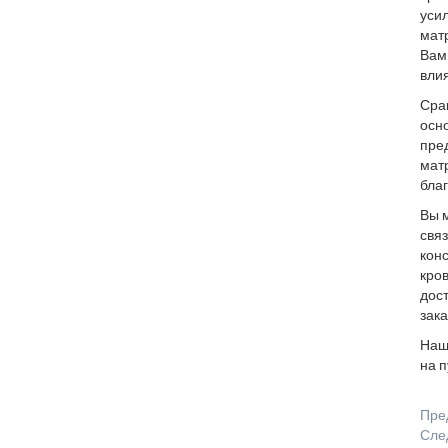
уси
матр
Вам
влия
Сра
осн
пред
матр
благ
Вы м
свя
конс
кров
дос
зака
Наш
на п
Пре
Сле