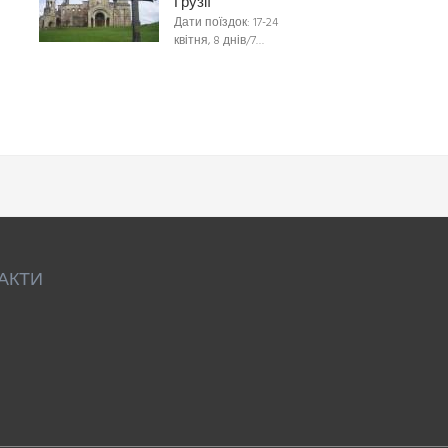
Грузії
Дати поїздок: 17-24
квітня, 8 днів/7…
АКТИ