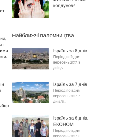
колдунов?
ет
Найближчі паломництва
ий,
ет
шими
Ізраїль за 8 днів
сти.
Період поїздки:
вересень 2017, 8
днів/7…
 и
Ізраїль за 7 днів
я
Період поїздки:
вересень 2017, 7
днів/6…
ыбор
Ізраїль за 6 днів.
ЕКОНОМ
Період поїздки:
вересень 2017, 6