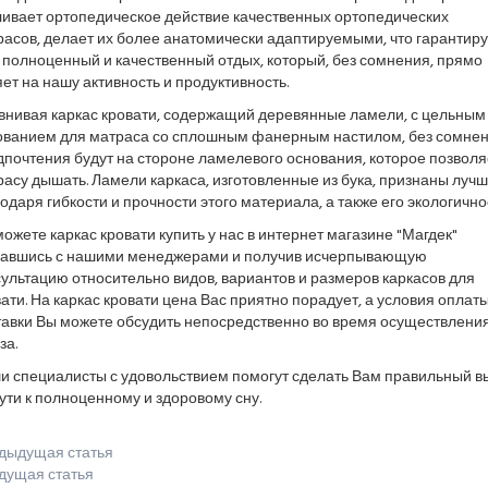
ливает ортопедическое действие качественных ортопедических
асов, делает их более анатомически адаптируемыми, что гарантиру
 полноценный и качественный отдых, который, без сомнения, прямо
ет на нашу активность и продуктивность.
внивая каркас кровати, содержащий деревянные ламели, с цельным
ованием для матраса со сплошным фанерным настилом, без сомнен
почтения будут на стороне ламелевого основания, которое позволя
асу дышать. Ламели каркаса, изготовленные из бука, признаны луч
одаря гибкости и прочности этого материала, а также его экологично
ожете каркас кровати купить у нас в интернет магазине "Магдек"
завшись с нашими менеджерами и получив исчерпывающую
ультацию относительно видов, вариантов и размеров каркасов для
ати. На каркас кровати цена Вас приятно порадует, а условия оплаты
тавки Вы можете обсудить непосредственно во время осуществлени
за.
и специалисты с удовольствием помогут сделать Вам правильный в
ути к полноценному и здоровому сну.
дыдущая статья
дущая статья