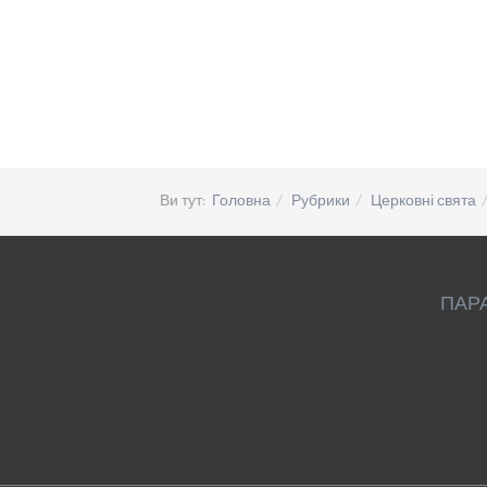
Ви тут:
Головна
Рубрики
Церковні свята
ПАР