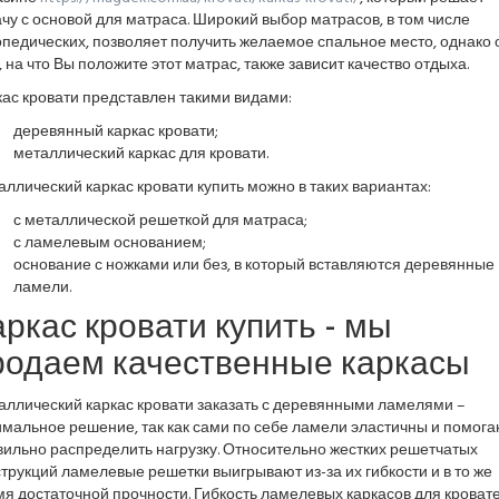
чу с основой для матраса. Широкий выбор матрасов, в том числе
педических, позволяет получить желаемое спальное место, однако 
, на что Вы положите этот матрас, также зависит качество отдыха.
ас кровати представлен такими видами:
деревянный каркас кровати;
металлический каркас для кровати.
ллический каркас кровати купить можно в таких вариантах:
с металлической решеткой для матраса;
с ламелевым основанием;
основание с ножками или без, в который вставляются деревянные
ламели.
аркас кровати купить - мы
родаем качественные каркасы
аллический каркас кровати заказать с деревянными ламелями –
мальное решение, так как сами по себе ламели эластичны и помога
вильно распределить нагрузку. Относительно жестких решетчатых
трукций ламелевые решетки выигрывают из-за их гибкости и в то же
я достаточной прочности. Гибкость ламелевых каркасов для кроват