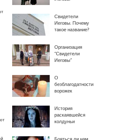
от
Свидетели
Иеговы. Почему
такое название?
Организация
“Свидетели
Иеговы”
О
безблагодатности
ворожек
История
раскаявшейся
ют
колдуньи
ей
Бояться ли нам