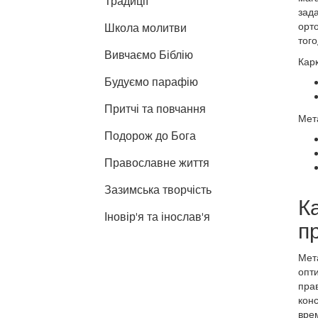
Традиції
зада
орто
Школа молитви
того
Вивчаємо Біблію
Карк
Будуємо парафію
Притчі та повчання
Мета
Подорож до Бога
Православне життя
Зазимська творчість
К
Іновір'я та інослав'я
п
Мет
опти
пра
конс
врем