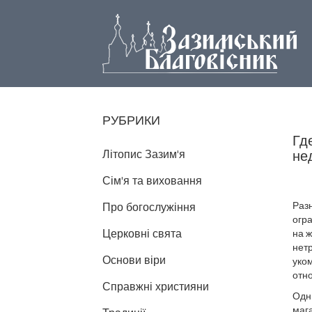
РУБРИКИ
Гд
Літопис Зазим'я
не
Сім'я та виховання
Раз
Про богослужіння
огр
Церковні свята
на 
нетр
Основи віри
уко
отно
Справжні християни
Одни
маг