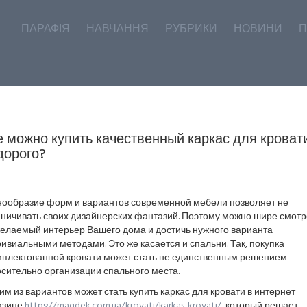
ПАРАФІЯ
НАВЧАННЯ
РУБРИКИ
НОВИНИ
П
е можно купить качественный каркас для кроват
дорого?
нообразие форм и вариантов современной мебели позволяет не
аничивать своих дизайнерских фантазий. Поэтому можно шире смотр
желаемый интерьер Вашего дома и достичь нужного варианта
ивиальными методами. Это же касается и спальни. Так, покупка
мплектованной кровати может стать не единственным решением
сительно организации спального места.
м из вариантов может стать купить каркас для кровати в интернет
азине
https://magdek.com.ua/krovati/karkas-krovati/
, который решает