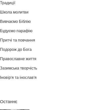
Традиції
Школа молитви
Вивчаємо Біблію
Будуємо парафію
Притчі та повчання
Подорож до Бога
Православне життя
Зазимська творчість
Іновір'я та інослав'я
Останнє