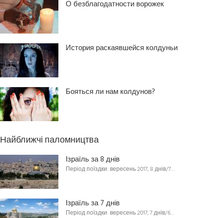
О безблагодатности ворожек
История раскаявшейся колдуньи
Бояться ли нам колдунов?
Найближчі паломництва
Ізраїль за 8 днів
Період поїздки: вересень 2017, 8 днів/7…
Ізраїль за 7 днів
Період поїздки: вересень 2017, 7 днів/6…