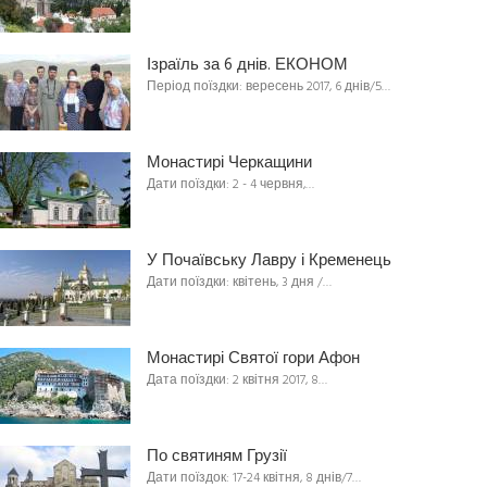
Ізраїль за 6 днів. ЕКОНОМ
Період поїздки: вересень 2017, 6 днів/5…
Монастирі Черкащини
Дати поїздки: 2 - 4 червня,…
У Почаївську Лавру і Кременець
Дати поїздки: квітень, 3 дня /…
Монастирі Святої гори Афон
Дата поїздки: 2 квітня 2017, 8…
По святиням Грузії
Дати поїздок: 17-24 квітня, 8 днів/7…