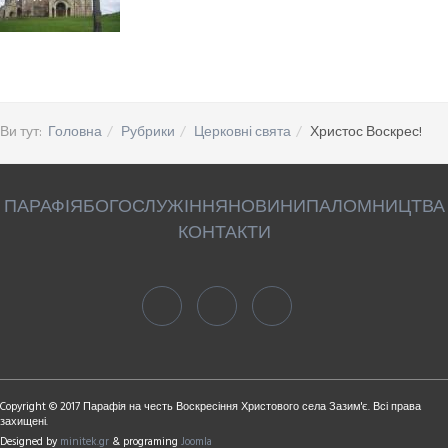
Ви тут:
Головна
Рубрики
Церковні свята
Христос Воскрес!
ПАРАФІЯ
БОГОСЛУЖІННЯ
НОВИНИ
ПАЛОМНИЦТВА
КОНТАКТИ
Copyright © 2017 Парафія на честь Воскресіння Христового села Зазим'є. Всі права
захищені.
Designed by
minitek.gr
& programing
Joomla