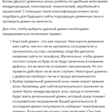
Более двухсот доменных зонах разбиты по удобным категориям:
международный, популярный, тематический, зарубежный и
украинский. С помощью такой классификации можно легко
подобрать для будущего сайта подходящую доменную зону и
проверить домен на занятость.
Для того, чтобы выбрать удачный домен необходимо
придерживаться нескольких правил:
Короткий домен - это уже хорошо. Чем короче доменное
имя сайта, тем его легче запомнить пользователю и
произносить на слух, например, когда Вы диктуете
название сайта по телефону. Желательно, чтобы домен
состоял только из букв, если будут включены в название
дефисы, это во многом усложняет запоминание. Но это
правило действует не во всех случаях. Некоторые домены
с дефисом наоборот легче и проще запоминаются.
Выбор правильной доменной зоны также играет важную
роль. Например, для сайтов регионального значения не
нужно брать международную зону, проще и понятнее
будет взять региональный домен, который сразу покажет
пользователю направление Вашей деятельности. В
последнее время популярность набирают тематические
домены, большинство из них стоят недешево. Оно они