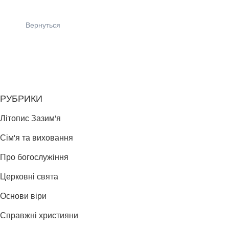
Вернуться
РУБРИКИ
Літопис Зазим'я
Сім'я та виховання
Про богослужіння
Церковні свята
Основи віри
Справжні християни