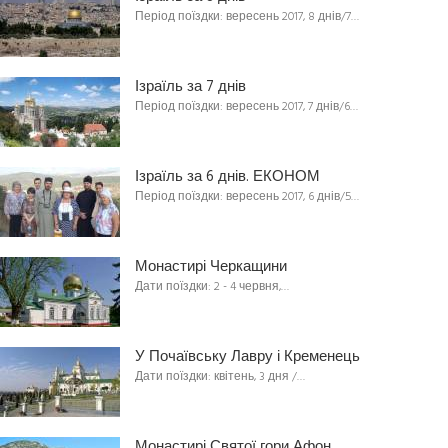
Період поїздки: вересень 2017, 8 днів/7…
Ізраїль за 7 днів
Період поїздки: вересень 2017, 7 днів/6…
Ізраїль за 6 днів. ЕКОНОМ
Період поїздки: вересень 2017, 6 днів/5…
Монастирі Черкащини
Дати поїздки: 2 - 4 червня,…
У Почаївську Лавру і Кременець
Дати поїздки: квітень, 3 дня /…
Монастирі Святої гори Афон