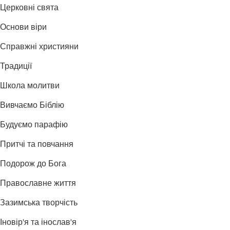
Церковні свята
Основи віри
Справжні християни
Традиції
Школа молитви
Вивчаємо Біблію
Будуємо парафію
Притчі та повчання
Подорож до Бога
Православне життя
Зазимська творчість
Іновір'я та інослав'я