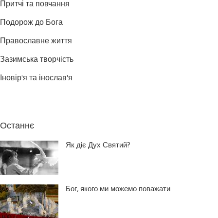
Притчі та повчання
Подорож до Бога
Православне життя
Зазимська творчість
Іновір'я та інослав'я
Останнє
Як діє Дух Святий?
Бог, якого ми можемо поважати