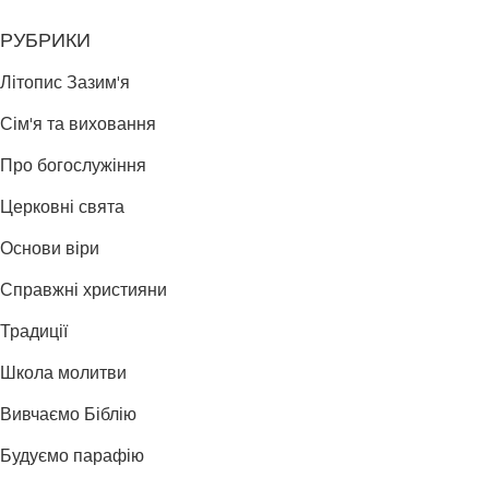
РУБРИКИ
Літопис Зазим'я
Сім'я та виховання
Про богослужіння
Церковні свята
Основи віри
Справжні християни
Традиції
Школа молитви
Вивчаємо Біблію
Будуємо парафію