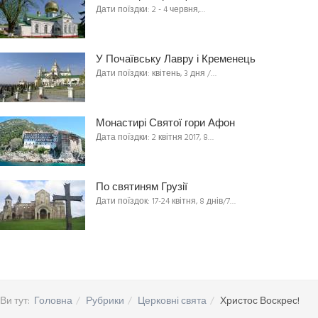
Дати поїздки: 2 - 4 червня,…
У Почаївську Лавру і Кременець
Дати поїздки: квітень, 3 дня /…
Монастирі Святої гори Афон
Дата поїздки: 2 квітня 2017, 8…
По святиням Грузії
Дати поїздок: 17-24 квітня, 8 днів/7…
Ви тут:
Головна
Рубрики
Церковні свята
Христос Воскрес!