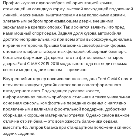
Профиль кузова с куполообразной ориентацией крыши,
стекающей на солидную корму, высокой восходящей подоконной
линией, массивными выштамповками над колесными арками,
элегантным ребром прописывающем двери, внешними
зеркалами на крепких опорах. Так и хочется заявить, что пред
нами мощный спорт седан. Задняя доля кузова автомобиля
достаточно тривиальна, но при всем этом высокофункциональна
и крайне интересна. Крышка багажника своеобразной формы,
стильные плафоны габаритных фонарей, обширный бампер с
богатыми формами. Да, кроме того на фотоснимках четырех
дверка Ford C-MAX 2015-2016 модельного года выглядит весьма
свежо и модно, одним словом — прилично.
Внутренний интерьер новоиспеченного седана Ford C-MAX почти
в точности копирует дизайн автосалона соплатформенного
пятидверного авто. Подходящее рулевое колесо,
информативная панель приборов, стильная и также уникальная
основная консоль, комфортные передние сиденья с наглядно
проявленными валиками фронтальной поддержки, добротная
сборка да и хорошие материалы отделки. Однако самое важное
отличие от хэтчбека — это возможность багажника седана
вместить 465 литров багажа при стандартном положении спинок
задних сидений.