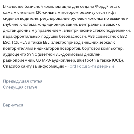
В качестве базисной комплектации для седана Форд Fiesta с
самым сильным 120-сильным мотором реализуются лифт
сиденья водителя, регулирование рулевой колонки по вышине и
глубине, система кондиционирования, центральный замок с
дистанционным управлением, электрические стеклоподъемники,
пара фронтальных подушек безопасности, ABS совместно с EBD,
ESC, TCS, HLA и также EBL, электропривод внешних зеркал с
повторителями индикаторов поворотов, бортовой компьютер,
аудиоцентр SYNC (цветной 3,5-дюймовый диcплeй,
радиоприемник, CD MP3-аудиоплеер, Bluetooth а также ЮСБ).
Спасибо сайту за информацию -
Ford Focus 5-ти дверный
Предыдущая статья
Следущая статья
Вернуться