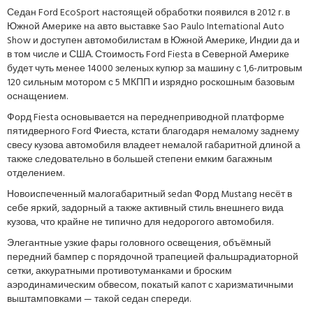
Седан Ford EcoSport настоящей обработки появился в 2012 г. в
Южной Америке на авто выставке Sao Paulo International Auto
Show и доступен автомобилистам в Южной Америке, Индии да и
в том числе и США. Стоимость Ford Fiesta в Северной Америке
будет чуть менее 14000 зеленых купюр за машину с 1,6-литровым
120 сильным мотором с 5 МКПП и изрядно роскошным базовым
оснащением.
Форд Fiesta основывается на переднеприводной платформе
пятидверного Ford Фиеста, кстати благодаря немалому заднему
свесу кузова автомобиля владеет немалой габаритной длиной а
также следовательно в большей степени емким багажным
отделением.
Новоиспеченный малогабаритный sedan Форд Mustang несёт в
себе яркий, задорный а также активный стиль внешнего вида
кузова, что крайне не типично для недорогого автомобиля.
Элегантные узкие фары головного освещения, объёмный
передний бампер с порядочной трапецией фальшрадиаторной
сетки, аккуратными противотуманками и броским
аэродинамическим обвесом, покатый капот с харизматичными
выштамповками — такой седан спереди.