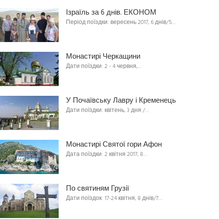
Ізраїль за 6 днів. ЕКОНОМ
Період поїздки: вересень 2017, 6 днів/5…
Монастирі Черкащини
Дати поїздки: 2 - 4 червня,…
У Почаївську Лавру і Кременець
Дати поїздки: квітень, 3 дня /…
Монастирі Святої гори Афон
Дата поїздки: 2 квітня 2017, 8…
По святиням Грузії
Дати поїздок: 17-24 квітня, 8 днів/7…