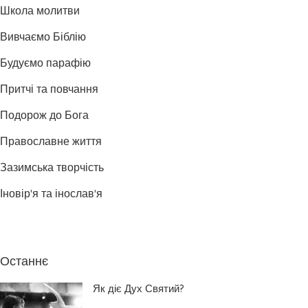
Школа молитви
Вивчаємо Біблію
Будуємо парафію
Притчі та повчання
Подорож до Бога
Православне життя
Зазимська творчість
Іновір'я та інослав'я
Останнє
Як діє Дух Святий?