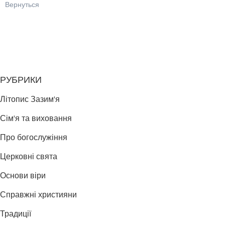
Вернуться
РУБРИКИ
Літопис Зазим'я
Сім'я та виховання
Про богослужіння
Церковні свята
Основи віри
Справжні християни
Традиції