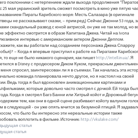
его поклонники с нетерпением ждали выхода продолжения “Пиратов
с 25 мая украинский зритель сможет посмотреть в кино уже пятую ча
 названием Пираты Карибского моря: Месть Салазара (в оригинале
вецы не рассказывают сказки, – прим.ред.) Сейчас Джонни 53 года, з
ами скандальный развод с юной актрисой, он уже не так молод, но в
же эффектно смотрится в образе Капитана Джека. Читай на Ivona
клюзивное интервью с американским актером Джонни Деппом.
скажите, как вы работали над созданием персонажа Джека Спарроу
обья)? – Когда я впервые приступил к работе на Пиратами Карибско
, то еще не было никакого сценария, как пишет
http://intell.in.ua/
. Я
ретился в Disney с продюсером Диком Куком, прекрасным джентльме
 меня спросил, заинтересован ли я в съемках. Так началась эта истор
чально команда планировала нечто другое, но я настоял на своей
сии. Ведь тогда я был вдохновлен анимационными картинами и
тфильмами, которые довольно часто смотрел с дочкой. Ей тогда бы
года. Когда я смотрел Багз Банни или Хитрый койот и Дорожный бегун
одержим тем, как они в одной сцене разбивают койоту валуном голов
м в следующей - он уже опять мчится за безумной птицей. Я задавал
осом, что было бы интересно эти нереальные истории также
обовать воплотить в фильме. Источник:
http://vkulake.com/
дыдущая статья
дущая статья