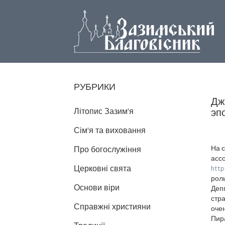
РУБРИКИ
Дж
Літопис Зазим'я
эп
Сім'я та виховання
На с
Про богослужіння
асс
Церковні свята
http
роль
Основи віри
Деп
стр
Справжні християни
оче
Пира