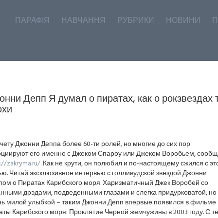
ПАРАФІЯ
НАВЧАННЯ
РУБРИКИ
НОВИНИ
П
онни Депп Я думал о пиратах, как о рокзвездах 
охи
чету Джонни Деппа более 60-ти ролей, но многие до сих пор
оциируют его именно с Джеком Спароу или Джеком Воробьем, сообщ
://zakryma.ru/
. Как не крути, он полюбил и по-настоящему сжился с эт
ю. Читай эксклюзивное интервью с голливудской звездой Джонни
пом о Пиратах Карибского моря. Харизматичный Джек Воробей со
анными дрэдами, подведенными глазами и слегка придурковатой, но
нь милой улыбкой – таким Джонни Депп впервые появился в фильме
ты Карибского моря: Проклятие Черной жемчужины в 2003 году. С т