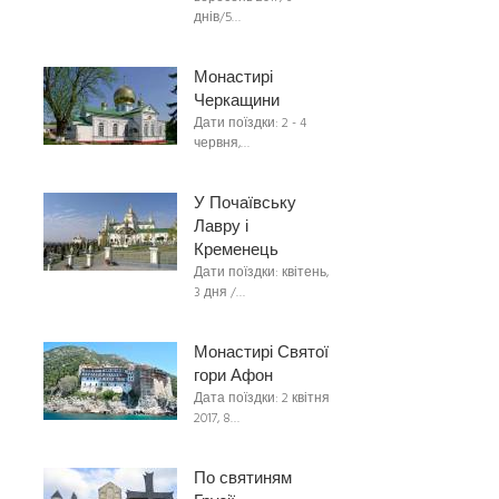
днів/5…
Монастирі
Черкащини
Дати поїздки: 2 - 4
червня,…
У Почаївську
Лавру і
Кременець
Дати поїздки: квітень,
3 дня /…
Монастирі Святої
гори Афон
Дата поїздки: 2 квітня
2017, 8…
По святиням