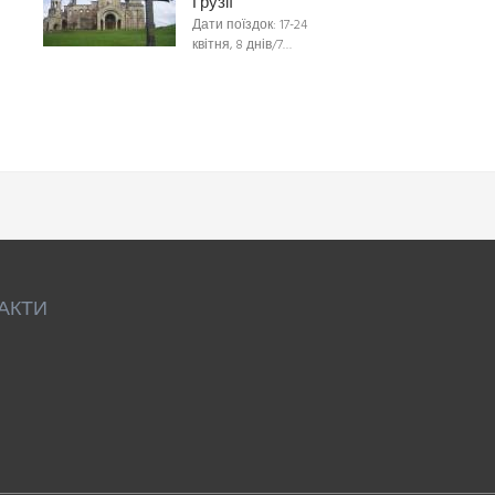
Грузії
Дати поїздок: 17-24
квітня, 8 днів/7…
АКТИ