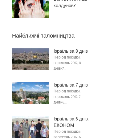
колдунов?
Найближчі паломництва
Ізраїль за 8 днів
Період поїздки:
вересень 2017, 8
днів/7…
Ізраїль за 7 днів
Період поїздки:
вересень 2017, 7
днів/6…
Ізраїль за 6 днів.
ЕКОНОМ
Період поїздки:
вересень 2017, 6