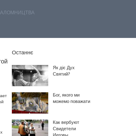
АЛОМНИЦТВА
Останнє
той
Як діє Дух
Святий?
Бог, якого ми
ает
можемо поважати
ой
Как вербуют
Свидетели
ех
Иеговы