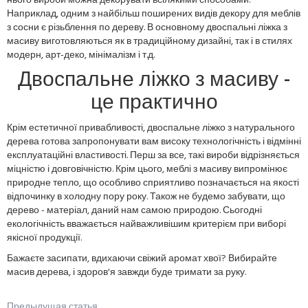
нього вироби можна декорувати всілякими способами.
Наприклад, одним з найбільш поширених видів декору для меблів
з сосни є різьблення по дереву. В основному двоспальні ліжка з
масиву виготовляються як в традиційному дизайні, так і в стилях
модерн, арт-деко, мінімалізм і т.д.
Двоспальне ліжко з масиву -
це практично
Крім естетичної привабливості, двоспальне ліжко з натурального
дерева готова запропонувати вам високу технологічність і відмінні
експлуатаційні властивості. Перш за все, такі вироби відрізняється
міцністю і довговічністю. Крім цього, меблі з масиву випромінює
природне тепло, що особливо сприятливо позначається на якості
відпочинку в холодну пору року. Також не будемо забувати, що
дерево - матеріал, даний нам самою природою. Сьогодні
екологічність вважається найважливішим критерієм при виборі
якісної продукції.
Бажаєте засипати, вдихаючи свіжий аромат хвої? Вибирайте
масив дерева, і здоров'я завжди буде тримати за руку.
Предыдущая статья