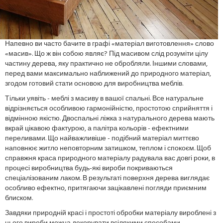
Напевно ви часто бачите в графі «матеріал виготовлення» слово
«масив». Що ж він собою являє? Під масивом слід розуміти цілу
частину дерева, яку практично не обробляли. Іншими словами,
перед вами максимально наближений до природного матеріал,
згодом готовий стати основою для виробництва меблів.
Тільки уявіть - меблі з масиву в вашої спальні. Все натуральне
відрізняється особливою гармонійністю, простотою сприйняття і
відмінною якістю. Двоспальні ліжка з натурального дерева мають
вкрай цікавою фактурою, а палітра кольорів - ефектними
переливами. Що найважливіше - подібний матеріал миттєво
наповнює житло неповторним затишком, теплом і спокоєм. Щоб
справжня краса природного матеріалу радувала вас довгі роки, в
процесі виробництва будь-які вироби покриваються
спеціалізованим лаком. В результаті поверхня дерева виглядає
особливо ефектно, притягаючи зацікавлені погляди приємним
блиском.
Завдяки природній красі і простоті обробки матеріалу вироблені з