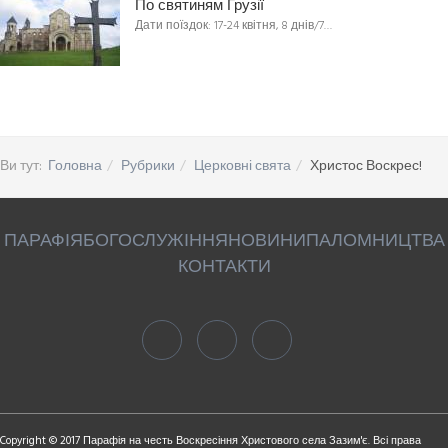
По святиням Грузії
Дати поїздок: 17-24 квітня, 8 днів/7…
Ви тут:
Головна
Рубрики
Церковні свята
Христос Воскрес!
ПАРАФІЯ
БОГОСЛУЖІННЯ
НОВИНИ
ПАЛОМНИЦТВА
КОНТАКТИ
Copyright © 2017 Парафія на честь Воскресіння Христового села Зазим'є. Всі права