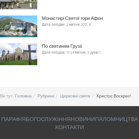
Монастирі Святої гори Афон
Дата поїздки: 2 квітня 2017, 8…
По святиням Грузії
Дати поїздок: 17-24 квітня, 8 днів/7…
Ви тут:
Головна
Рубрики
Церковні свята
Христос Воскрес!
ПАРАФІЯ
БОГОСЛУЖІННЯ
НОВИНИ
ПАЛОМНИЦТВА
КОНТАКТИ