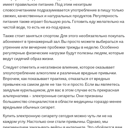
имеет правильное питание. Под этим нехитрым
словосочетанием подразумевается употребление в пищу только
свежих, качественных и натуральных продуктов. Регулярность
питания также играет большую роль. Готовить еду желательно на
чистой воде, то есть не из-под крана.
Также стоит заняться спортом. Для этого необязательно покупать
абонемент в тренажерный зал. Вы просто можете выбираться на
утренние или вечерние пробежки трижды в неделю. Особенно
регулярные физические нагрузки будут полезны людям, которые
ведут сидячий образ жизни.
Следует отметить и негативное влияние, которое оказывает
злоупотребление алкоголем и различные вредные привычки.
Впрочем, как показывает практика, отказаться от вредных
привычек на самом деле не так-то и просто. Если вы являетесь
заядлым курильщиком, для вас в этом случае есть прекрасная
альтернатива – электронные сигареты. Они признаны
большинство специалистов в области медицины гораздо менее
вредными обычных сигарет.
Купить электронную сигарету сегодня можно чуть-ли не на
каждом углу. Настолько они стали привычны. Однако, мы
рекомендуем заказывать вейпы в интернете. Это обойдется вам