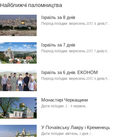
Найближчі паломництва
Ізраїль за 8 днів
Період поїздки: вересень 2017, 8 днів/7…
Ізраїль за 7 днів
Період поїздки: вересень 2017, 7 днів/6…
Ізраїль за 6 днів. ЕКОНОМ
Період поїздки: вересень 2017, 6 днів/5…
Монастирі Черкащини
Дати поїздки: 2 - 4 червня,…
У Почаївську Лавру і Кременець
Дати поїздки: квітень, 3 дня /…