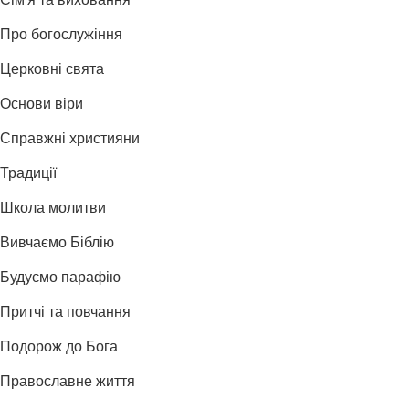
Сім'я та виховання
Про богослужіння
Церковні свята
Основи віри
Справжні християни
Традиції
Школа молитви
Вивчаємо Біблію
Будуємо парафію
Притчі та повчання
Подорож до Бога
Православне життя