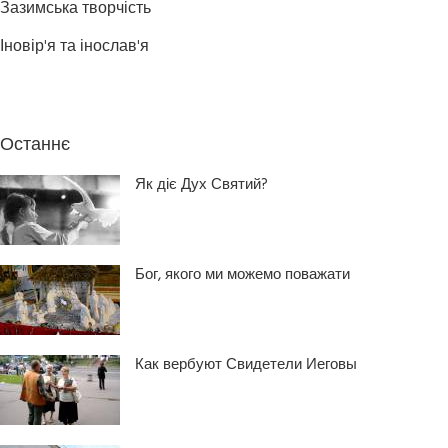
Зазимська творчість
Іновір'я та інослав'я
Останнє
Як діє Дух Святий?
Бог, якого ми можемо поважати
Как вербуют Свидетели Иеговы