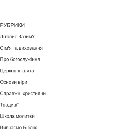
РУБРИКИ
Літопис Зазим'я
Сім'я та виховання
Про богослужіння
Церковні свята
Основи віри
Справжні християни
Традиції
Школа молитви
Вивчаємо Біблію