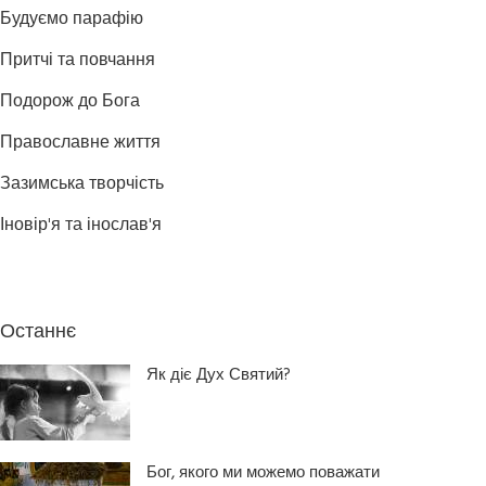
Будуємо парафію
Притчі та повчання
Подорож до Бога
Православне життя
Зазимська творчість
Іновір'я та інослав'я
Останнє
Як діє Дух Святий?
Бог, якого ми можемо поважати