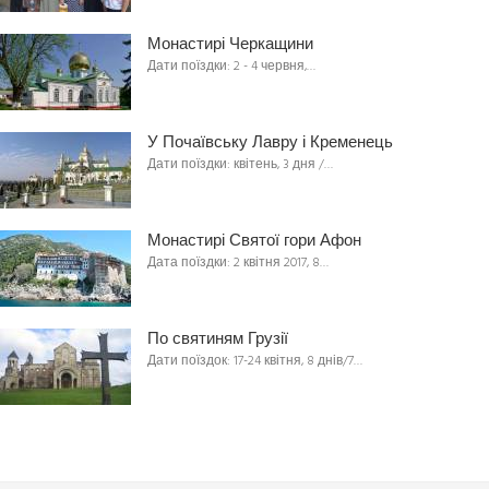
Монастирі Черкащини
Дати поїздки: 2 - 4 червня,…
У Почаївську Лавру і Кременець
Дати поїздки: квітень, 3 дня /…
Монастирі Святої гори Афон
Дата поїздки: 2 квітня 2017, 8…
По святиням Грузії
Дати поїздок: 17-24 квітня, 8 днів/7…