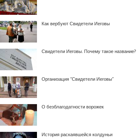
Как вербуют Свидетели Иеговы
Свидетели Иеговы. Почему такое название?
Организация “Свидетели Иеговы”
О безблагодатности ворожек
История раскаявшейся колдуньи