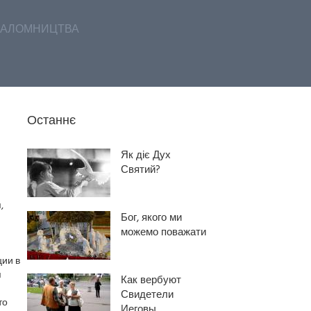
АЛОМНИЦТВА
Останнє
Як діє Дух
Святий?
,
Бог, якого ми
можемо поважати
ции в
я
Как вербуют
Свидетели
то
Иеговы