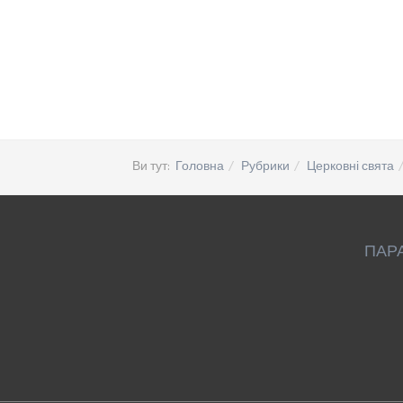
Ви тут:
Головна
Рубрики
Церковні свята
ПАР