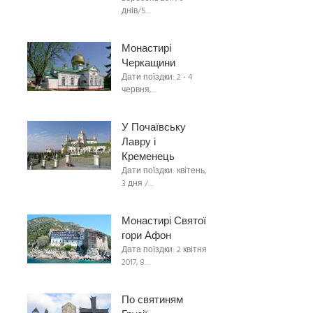
днів/5…
Монастирі
Черкащини
Дати поїздки: 2 - 4
червня,…
У Почаївську
Лавру і
Кременець
Дати поїздки: квітень,
3 дня /…
Монастирі Святої
гори Афон
Дата поїздки: 2 квітня
2017, 8…
По святиням