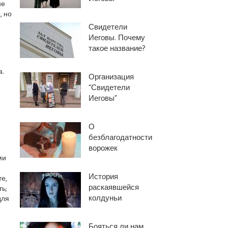
не
, но
Свидетели
Иеговы. Почему
такое название?
.
Организация
“Свидетели
Иеговы”
О
безблагодатности
ворожек
ми
История
е,
раскаявшейся
ь;
колдуньи
для
Бояться ли нам