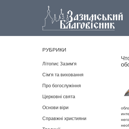
РУБРИКИ
Чт
Літопис Зазим'я
об
Сім'я та виховання
Про богослужіння
Церковні свята
Основи віри
обла
инте
Справжні християни
него
необ