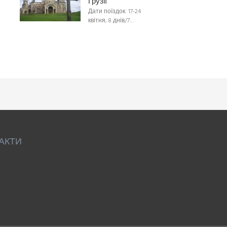
Грузії
Дати поїздок: 17-24
квітня, 8 днів/7…
АКТИ