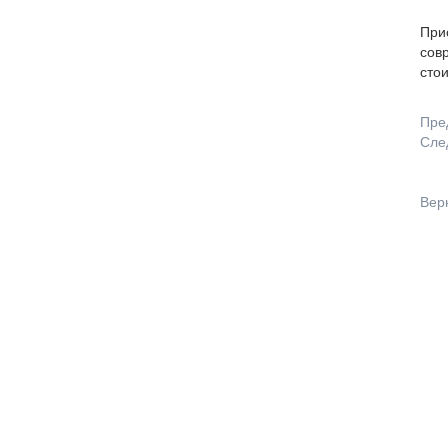
Прио
сов
стои
Пре
Сле
Вер