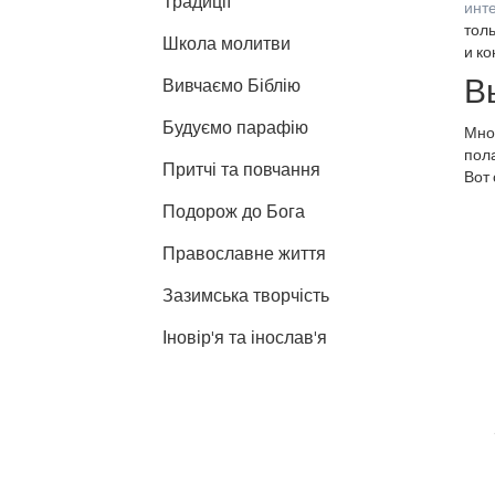
Традиції
инт
толь
Школа молитви
и ко
В
Вивчаємо Біблію
Будуємо парафію
Мно
пола
Притчі та повчання
Вот 
Подорож до Бога
Православне життя
Зазимська творчість
Іновір'я та інослав'я