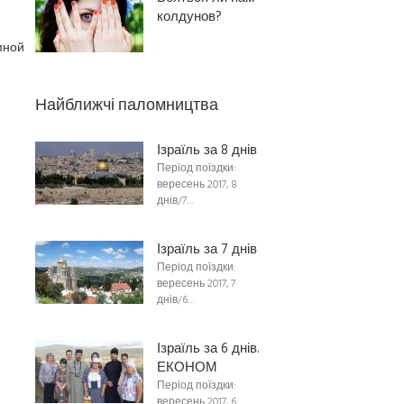
колдунов?
мной
Найближчі паломництва
Ізраїль за 8 днів
Період поїздки:
вересень 2017, 8
днів/7…
Ізраїль за 7 днів
Період поїздки:
вересень 2017, 7
днів/6…
Ізраїль за 6 днів.
ЕКОНОМ
Період поїздки:
вересень 2017, 6