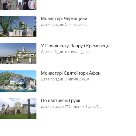
Монастирі Черкащини
Дати поїздки: 2 - 4 червня,…
У Почаївську Лавру і Кременець
Дати поїздки: квітень, 3 дня /…
Монастирі Святої гори Афон
Дата поїздки: 2 квітня 2017, 8…
По святиням Грузії
Дати поїздок: 17-24 квітня, 8 днів/7…