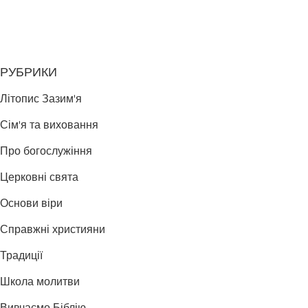
РУБРИКИ
Літопис Зазим'я
Сім'я та виховання
Про богослужіння
Церковні свята
Основи віри
Справжні християни
Традиції
Школа молитви