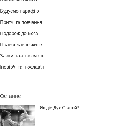
Вивчаємо Біблію
Будуємо парафію
Притчі та повчання
Подорож до Бога
Православне життя
Зазимська творчість
Іновір'я та інослав'я
Останнє
Як діє Дух Святий?