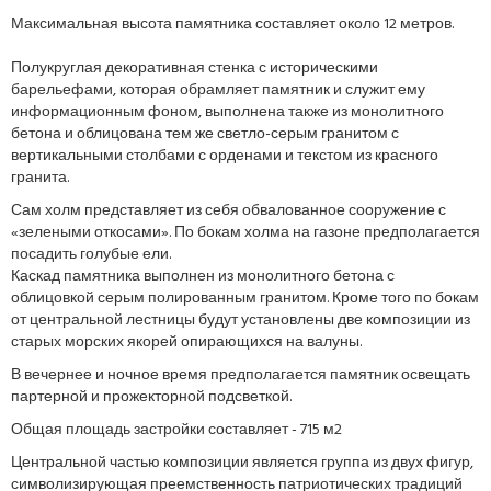
Максимальная высота памятника составляет около 12 метров.
Полукруглая декоративная стенка с историческими
барельефами, которая обрамляет памятник и служит ему
информационным фоном, выполнена также из монолитного
бетона и облицована тем же светло-серым гранитом с
вертикальными столбами с орденами и текстом из красного
гранита.
Сам холм представляет из себя обвалованное сооружение с
«зелеными откосами». По бокам холма на газоне предполагается
посадить голубые ели.
Каскад памятника выполнен из монолитного бетона с
облицовкой серым полированным гранитом. Кроме того по бокам
от центральной лестницы будут установлены две композиции из
старых морских якорей опирающихся на валуны.
В вечернее и ночное время предполагается памятник освещать
партерной и прожекторной подсветкой.
Общая площадь застройки составляет - 715 м2
Центральной частью композиции является группа из двух фигур,
символизирующая преемственность патриотических традиций