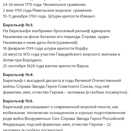
24-26 июня 1770 года. Чесменское сражение.
2 мая 1790 года Ревельское морское сражение.
10-11 декабря 1790 года. Штурм крепости Измаил.
Барельеф №3.
На барельефе изображен бронзовый рельеф адмирала
Нахимова на фоне баталии его периода. Справа орден
Нахимова и ниже даты битв (сражений).
18 февраля 1799 года штурм крепости Корфу.
26 августа 1812 года участие Гвардейского морского экипажа в
битве при Бородино.
25 сентября 1828 года взятие крепости Варна
Барельеф №4.
Барельеф с высадкой десанта в годы Великой Отечественной
войны. Справа Звезда Героя Советского Союза, под ней
фамилии, имя, отчество Героев – человека (в скобках посмертно).
Барельеф №5.
Барельеф рассказывает о современной морской пехоте, как
мобильном, технически-оснащенном и хорошо подготовленном
роде войск Вооруженных Сил. Справа Звезда Героя Российской
Федерации, под ней фамилии, имя, отчество Героев – 22
человека (в скобках посмертно).