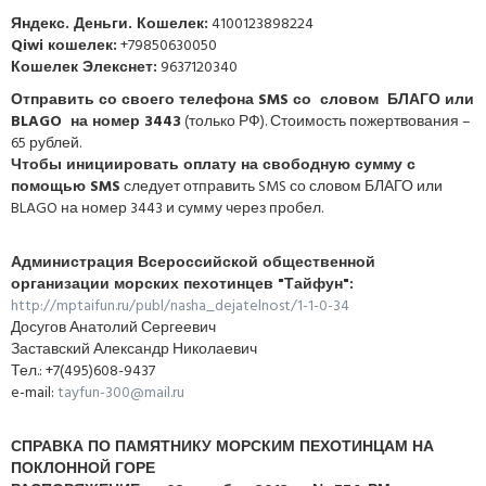
Яндекс. Деньги. Кошелек:
4100123898224
Qiwi кошелек:
+79850630050
Кошелек Элекснет:
9637120340
Отправить со своего телефона SMS со словом БЛАГО или
BLAGO на номер 3443
(только РФ). Стоимость пожертвования –
65 рублей.
Чтобы инициировать оплату на свободную сумму с
помощью SMS
следует отправить SMS со словом БЛАГО или
BLAGO на номер 3443 и сумму через пробел.
Администрация Всероссийской общественной
организации морских пехотинцев "Тайфун":
http://mptaifun.ru/publ/nasha_dejatelnost/1-1-0-34
Досугов Анатолий Сергеевич
Заставский Александр Николаевич
Тел.: +7(495)608-9437
e-mail:
tayfun-300@mail.ru
СПРАВКА ПО ПАМЯТНИКУ МОРСКИМ ПЕХОТИНЦАМ НА
ПОКЛОННОЙ ГОРЕ