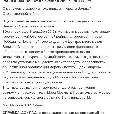
РАСПОРЯЖЕНИЕ от 02 октября 2013 г. № 774-РМ
О монументе морским пехотинцам – Героям Великой
Отечественной войны
В целях увековечения памяти морских пехотинцев – героев
Великой Отечественной войны:
1. Установить до 31 декабря 2015 г. монумент морским пехотинцам
героям Великой Отечественной войны на территории парка
Победы на Поклонной горе за зданием Центрального музея
Великой Отечественной войны при условии финансового
обеспечения в полном объеме проведения открытого
творческого конкурса на лучший проект монумента, выполнения
работ по установке монумента за счет средств Всероссийской
общественной организации морских пехотинцев «Тайфун».
2. Установить, что после возведения монумента Государственное
бюджетное учреждение города Москвы «Поклонная гора»
обеспечит его текущее содержание.
3. Контроль за выполнением настоящего распоряжения
возложить на заместителя Мэра Москвы в Правительстве Москвы
по вопросам социального развития Печатникова Л.М.
Мэр Москвы С.С.Собяни
СПРАВКА-ДОКЛАД: о ходе выполнения мероприятий по