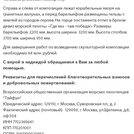
Справа и слева от композиции лежат корабельные якоря на
гранитных валунах, а перед барельефом размещены гильзы с
землей из городов-героев. На торце постамента отлит в бронзе
девиз морской пехоты: «Где мы - там победа!» Размеры
барельефов: 2200 мм. высота ширина: 3200 мм. Высота столбов:
3700 мм. ширина 950 мм.
Для завершения работ по возведению скульптурной композиции
необходимо 64 млн. рублей.
С верой и надеждой обращаемся к Вам за любой
помощью.
Реквизиты для перечислений благотворительных взносов
и добровольных пожертвований:
Всероссийская общественная организация морских пехотинцев
"Тайфун"
Юридический адрес: 129110, г. Москва, Суворовская пл., д. 2
Фактический адрес (почтовый): 129090, г. Москва, ул.Щепкина, д.8,
оф.504
ИНН 7702369641
КПП 770201001