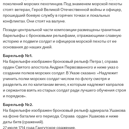
поколений морских пехотинцев. Под знаменем морской пехоты
стоят: ветеран, Герой Великой Отечественной войны и офицер,
прошедший боевую службу в горячих точках и локальных
конфликтах. Они стоят на валуне.
Позади центральной части композиции размещены гранитные
барельефы с бронзовыми рельефами, отражающими славную
историю и подвиги солдат и офицеров морской пехоты от ее
основания до наших дней.
Барельеф №1.
На барельефе изображен бронзовый рельеф Петра I, справа
орден Святого апостола Андрея Первозванного и ниже указ о
создании полков морских солдат. В Указе сказано: «Надлежит
учинить полки морских солдат числом по флоту смотря и
разделить их по капитанам вечно, к которым надлежит капралов
и сержантов взять из старых солдат ради лучшего обучения строя
и порядков».
Барельеф №2.
На барельефе изображен бронзовый рельеф адмирала Ушакова
на фоне баталии его периода. Справа орден Ушакова и ниже
даты битв (сражений).
27 июля 1714 года Гангутское сражение.