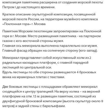
композиция памятника расширена от создания морской пехоты
Петром I до настоящего времени.
Краткое описание скульптурной композиции, посвященной
морской пехоте России, на территории музейного комплекса
«Поклонная гора» г. Москва
Памятник Морским пехотинцам запроектирован на Поклонной
горе в г. Москве. Место размещения памятника - на партерном
газоне с юго-восточной стороны музея.
Главная ось мемориала выполнена параллельно оси музея.
Главный фасад обращен на солнечную сторону (юго-запад).
Мемориал представляет собой искусственный холм из 2
радиальных каскадных платформ, с главной парадной
лестницей по центральной оси.
Вдоль лестницы по обе стороны размещаются 4 бронзовых
венка на мраморных плитах с текстами.
Две боковые лестницы с площадками обрамляют мемориал
сходящейся к центру трапецией. На верху холма – на верхней
платформе на отм. 1.5 м. размещен памятник, состоящий из
двухфигурной бронзовой композиции (высота скульптур около 8
метров) и задней стены с барельефами.