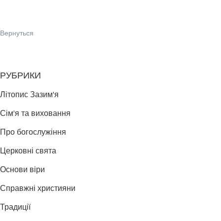
Вернуться
РУБРИКИ
Літопис Зазим'я
Сім'я та виховання
Про богослужіння
Церковні свята
Основи віри
Справжні християни
Традиції