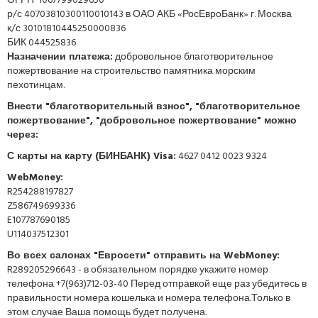
ОГРН 1067799029650
р/с 40703810300110010143 в ОАО АКБ «РосЕвроБанк» г. Москва
к/с 30101810445250000836
БИК 044525836
Назначении платежа:
добровольное благотворительное
пожертвование на строительство памятника морским
пехотинцам.
Внести "благотворительный взнос", "благотворительное
пожертвование", "добровольное пожертвование" можно
через:
С карты на карту (БИНБАНК) Visa:
4627 0412 0023 9324
WebMoney:
R254288197827
Z586749699336
E107787690185
U114037512301
Во всех салонах "Евросети" отправить на WebMoney:
R289205296643 - в обязательном порядке укажите номер
телефона +7(963)712-03-40 Перед отправкой еще раз убедитесь в
правильности номера кошелька и номера телефона.Только в
этом случае Ваша помощь будет получена.