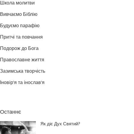
Школа молитви
Вивчаємо Біблію
Будуємо парафію
Притчі та повчання
Подорож до Бога
Православне життя
Зазимська творчість
Іновір'я та інослав'я
Останнє
Як діє Дух Святий?