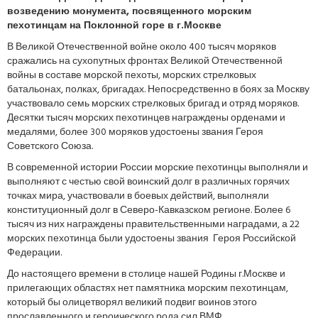
возведению монумента, посвященного морским
пехотинцам на Поклонной горе в г.Москве
В Великой Отечественной войне около 400 тысяч моряков
сражались на сухопутных фронтах Великой Отечественной
войны в составе морской пехоты, морских стрелковых
батальонах, полках, бригадах. Непосредственно в боях за Москву
участвовало семь морских стрелковых бригад и отряд моряков.
Десятки тысяч морских пехотинцев награждены орденами и
медалями, более 300 моряков удостоены звания Героя
Советского Союза.
В современной истории России морские пехотинцы выполняли и
выполняют с честью свой воинский долг в различных горячих
точках мира, участвовали в боевых действий, выполняли
конституционный долг в Северо-Кавказском регионе. Более 6
тысяч из них награждены правительственными наградами, а 22
морских пехотинца были удостоены звания Героя Российской
Федерации.
До настоящего времени в столице нашей Родины г.Москве и
прилегающих областях нет памятника морским пехотинцам,
который бы олицетворял великий подвиг воинов этого
прославленного и героического рода сил ВМФ.