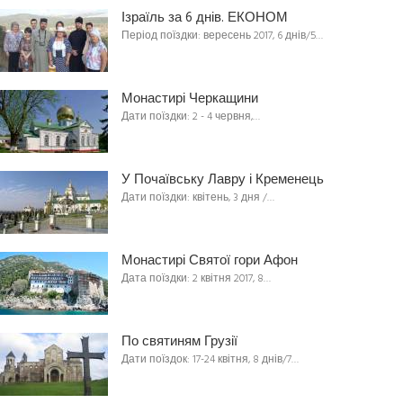
Ізраїль за 6 днів. ЕКОНОМ
Період поїздки: вересень 2017, 6 днів/5…
Монастирі Черкащини
Дати поїздки: 2 - 4 червня,…
У Почаївську Лавру і Кременець
Дати поїздки: квітень, 3 дня /…
Монастирі Святої гори Афон
Дата поїздки: 2 квітня 2017, 8…
По святиням Грузії
Дати поїздок: 17-24 квітня, 8 днів/7…