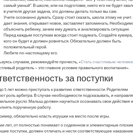
самый умный”. В школе, или на подготовке, никто его не будет хвал
в учителя другая задача, это должны делать только вы сам.
Учите осознанно думать. Сразу стоит сказать, школа этому не учит.
дает знания, открывает новое, заставляет запоминать. Необходим
объяснить ребенку, зачем ему думать и анализировать ситуации.
Перед каждым поступкам всегда стоит подумать. Создайте кумира,
кого он будет и должен ровняться. Обязательно должен быть
положительный герой.
Любите по-настоящему его.
зуясь случаем, рекомендуйте прочесть, «
Стать счастливым человек
тливый родитель – это главное условие правильного воспитания».
тветственность за поступки
до 5 лет можно приступать к развитию ответственности. Родителям
ют роль арбитра. В случае необходимости подсказывать, и направля
ильное русло. Малыш должен научиться осознавать свои действия 
олнять порученную работу.
имер, обязательно класть игрушки на место после игры.
 ми лет, от полностью понимает о содеянном и элементарные плохие
шие поступки, должен отличать и нести соответствующее наказание.