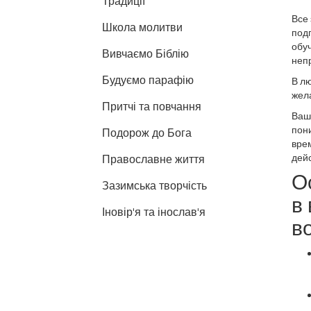
Традиції
Все 
Школа молитви
под
обуч
Вивчаємо Біблію
непр
Будуємо парафію
В лю
жела
Притчі та повчання
Ваш
пони
Подорож до Бога
вре
дейс
Православне життя
О
Зазимська творчість
в
Іновір'я та інослав'я
в