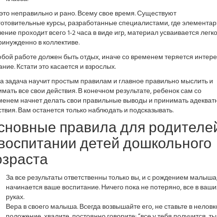
это неправильно и рано. Всему свое время. Существуют
готовительные курсы, разработанные специалистами, где элемента
ение проходит всего 1-2 часа в виде игр, материал усваивается легко
инужденно в коллективе.
бой работе должен быть отдых, иначе со временем теряется интере
ние. Кстати это касается и взрослых.
а задача научит простым правилам и главное правильно мыслить и
мать все свои действия. В конечном результате, ребенок сам со
менем начнет делать свои правильные выводы и принимать адекват
твия. Вам останется только наблюдать и подсказывать.
сновные правила для родителе
 воспитании детей дошкольного
озраста
За все результаты ответственны только вы, и с рождением малыша
начинается ваше воспитание. Ничего пока не потеряно, все в ваши
руках.
Вера в своего малыша. Всегда возвышайте его, не ставьте в неловк
положение, хвалите, постоянно говорите: ”все у тебя получится, ты