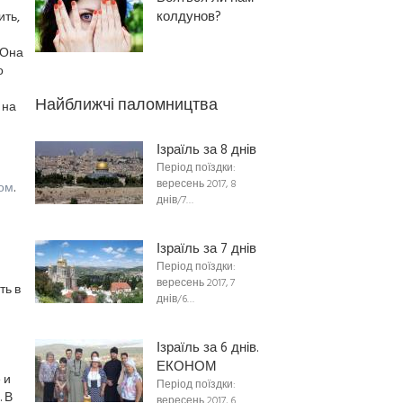
колдунов?
ить,
 Она
о
Найближчі паломництва
 на
Ізраїль за 8 днів
Період поїздки:
вересень 2017, 8
ом
.
днів/7…
Ізраїль за 7 днів
Період поїздки:
вересень 2017, 7
ть в
днів/6…
и
Ізраїль за 6 днів.
ЕКОНОМ
 и
Період поїздки:
 В
вересень 2017, 6