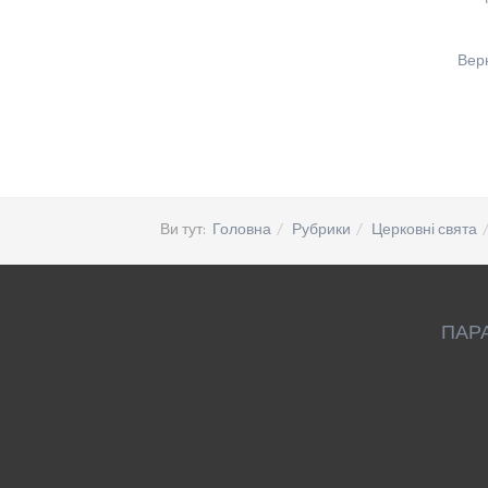
Вер
Ви тут:
Головна
Рубрики
Церковні свята
ПАР