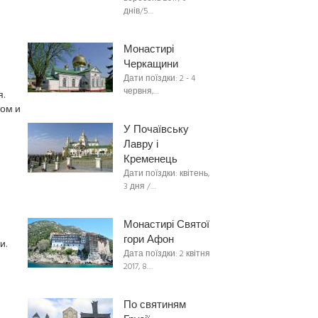
днів/5…
Монастирі
Черкащини
Дати поїздки: 2 - 4
червня,…
.
том и
У Почаївську
Лавру і
Кременець
Дати поїздки: квітень,
3 дня /…
Монастирі Святої
гори Афон
и.
Дата поїздки: 2 квітня
2017, 8…
По святиням