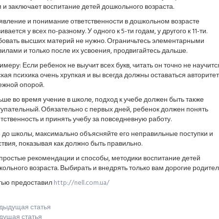
 и заключает воспитание детей дошкольного возраста.
явление и понимание ответственности в дошкольном возрасте
ивается у всех по-разному. У одного к 5-ти годам, у другого к 11-ти.
бовать высших материй не нужно. Ограничьтесь элементарными
илами и только после их усвоения, продвигайтесь дальше.
имеру: Если ребенок не выучит всех букв, читать он точно не научится
кая психика очень хрупкая и вы всегда должны оставаться авторите
ежной опорой.
ше во время учение в школе, подход к учебе должен быть также
упательный. Обязательно с первых дней, ребенок должен понять
тственность и принять учебу за повседневную работу.
 до школы, максимально объясняйте его неправильные поступки и
твия, показывая как должно быть правильно.
 простые рекомендации и способы, методики воспитание детей
ольного возраста. Выбирать и внедрять только вам дорогие родител
тью предоставил
http://nell.com.ua/
дыдущая статья
дущая статья