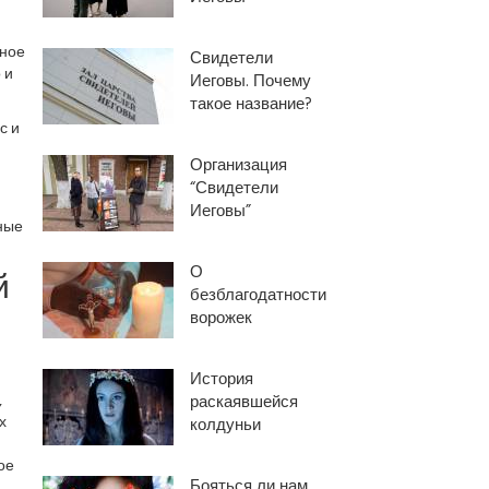
рное
Свидетели
 и
Иеговы. Почему
такое название?
с и
Организация
“Свидетели
Иеговы”
ные
О
й
безблагодатности
ворожек
История
,
раскаявшейся
х
колдуньи
ое
Бояться ли нам