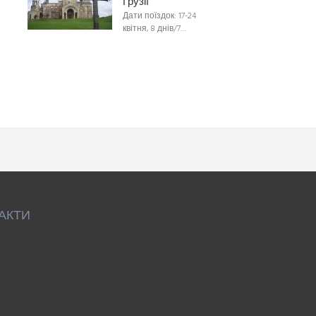
Грузії
Дати поїздок: 17-24
квітня, 8 днів/7…
АКТИ