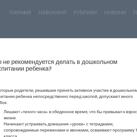
ПАРАФІЯ
НАВЧАННЯ
РУБРИКИ
НОВИНИ
П
о не рекомендуется делать в дошкольном
спитании ребенка?
оторые родители, решившие принять активное участие в дошкольно
питании ребенка непосредственно перед школой, допускают много
бок.
Лишают «тихого часа» в обеденное время, что бы привыкал к взро
жизни.
Начинают устраивать домашние «уроки» с тетрадками,
сопровождаемые переменами и звонками, осваивают программу 1
класса.