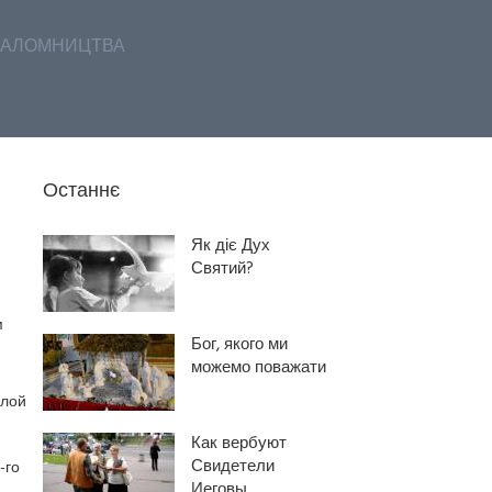
АЛОМНИЦТВА
Останнє
Як діє Дух
Святий?
м
Бог, якого ми
можемо поважати
слой
Как вербуют
Свидетели
-го
Иеговы