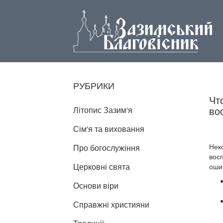
РУБРИКИ
Чт
Літопис Зазим'я
во
Сім'я та виховання
Нек
Про богослужіння
вос
Церковні свята
оши
Основи віри
Справжні християни