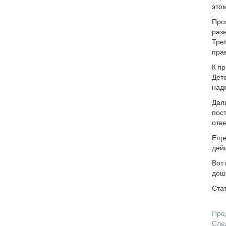
этом
Про
разв
Тре
прав
К пр
Детс
над
Даль
пост
отве
Еще
дейс
Вот
дошк
Ста
Пре
Сле