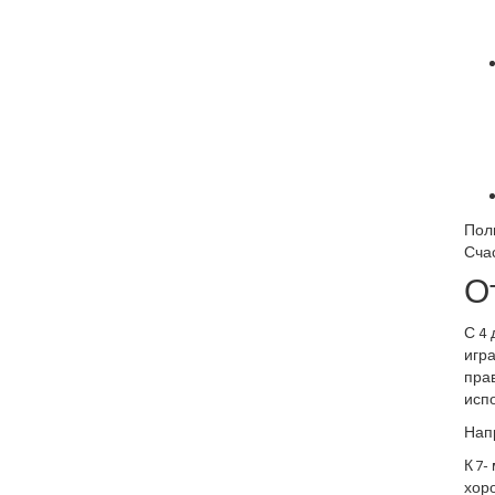
Поль
Счас
О
С 4 
игра
прав
исп
Напр
К 7-
хоро