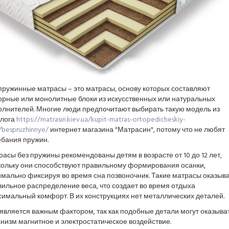
пружинные матрасы – это матрасы, основу которых составляют
орные или монолитные блоки из искусственных или натуральных
олнителей. Многие люди предпочитают выбирать такую модель из
алога
https://matrasin.kiev.ua/kupit-matras-ortopedicheskiy-
/bespruzhinnye/
интернет магазина "Матрасин", потому что не любят
ебания пружин.
асы без пружины рекомендованы детям в возрасте от 10 до 12 лет,
кольку они способствуют правильному формирования осанки,
имально фиксируя во время сна позвоночник. Такие матрасы оказыв
ильное распределение веса, что создает во время отдыха
имальный комфорт. В их конструкциях нет металлических деталей.
является важным фактором, так как подобные детали могут оказыва
низм магнитное и электростатическое воздействие.