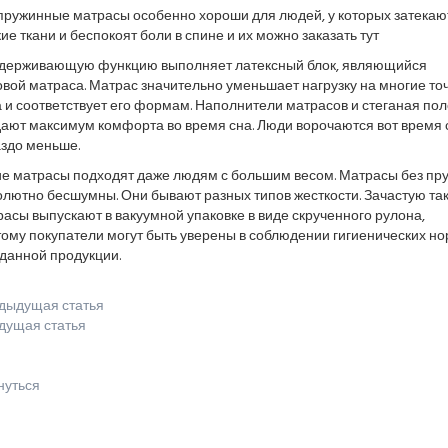
пружинные матрасы особенно хороши для людей, у которых затекаю
ие ткани и беспокоят боли в спине и их можно заказать тут
держивающую функцию выполняет латексный блок, являющийся
вой матраса. Матрас значительно уменьшает нагрузку на многие то
 и соответствует его формам. Наполнители матрасов и стеганая пол
дают максимум комфорта во время сна. Люди ворочаются вот время 
аздо меньше.
ие матрасы подходят даже людям с большим весом. Матрасы без пр
олютно бесшумны. Они бывают разных типов жесткости. Зачастую та
асы выпускают в вакуумной упаковке в виде скрученного рулона,
ому покупатели могут быть уверены в соблюдении гигиенических н
данной продукции.
дыдущая статья
дущая статья
нуться