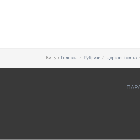
Ви тут:
Головна
Рубрики
Церковні свята
ПАР