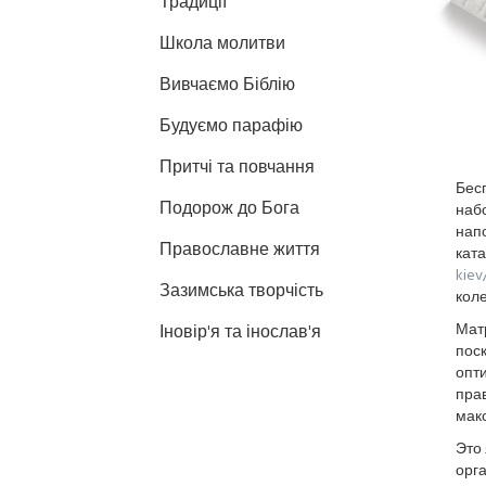
Традиції
Школа молитви
Вивчаємо Біблію
Будуємо парафію
Притчі та повчання
Бес
Подорож до Бога
наб
нап
Православне життя
кат
kiev
Зазимська творчість
кол
Матр
Іновір'я та інослав'я
пос
опт
прав
макс
Это 
орга