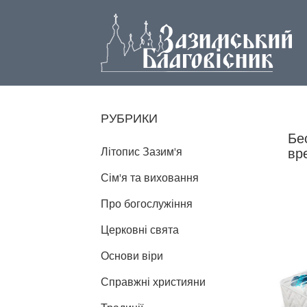
РУБРИКИ
Бе
Літопис Зазим'я
вр
Сім'я та виховання
Про богослужіння
Церковні свята
Основи віри
Справжні християни