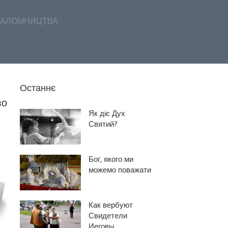
АЛОМНИЦТВА
Останнє
во
Як діє Дух
Святий?
Бог, якого ми
можемо поважати
Как вербуют
Свидетели
Иеговы