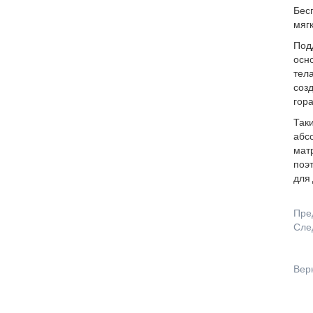
Бес
мягк
Под
осно
тела
соз
гор
Так
абс
матр
поэт
для 
Пре
Сле
Вер