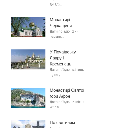
днів/5…
Монастирі
Черкащини
Дати поїздки: 2 - 4
червня,…
У Почаївську
Лавру і
Кременець
Дати поїздки: квітень,
3 дня /…
Монастирі Святої
гори Афон
Дата поїздки: 2 квітня
2017, 8…
По святиням