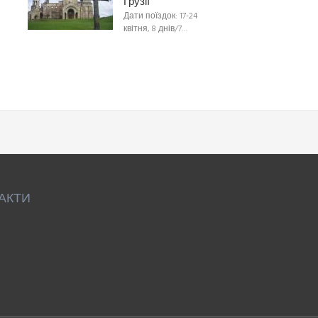
Грузії
Дати поїздок: 17-24
квітня, 8 днів/7…
АКТИ