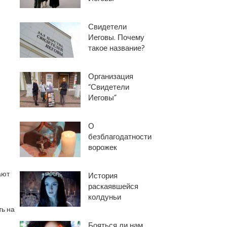
Свидетели
Иеговы. Почему
такое название?
Организация
“Свидетели
Иеговы”
О
безблагодатности
ворожек
ают
История
раскаявшейся
колдуньи
ть на
Бояться ли нам