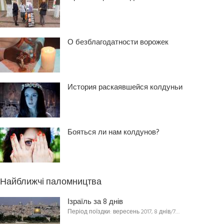
О безблагодатности ворожек
История раскаявшейся колдуньи
Бояться ли нам колдунов?
Найближчі паломництва
Ізраїль за 8 днів
Період поїздки: вересень 2017, 8 днів/7…