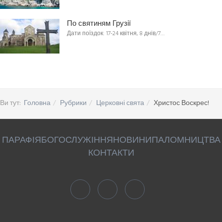
По святиням Грузії
Дати поїздок: 17-24 квітня, 8 днів/7…
Ви тут:
Головна
Рубрики
Церковні свята
Христос Воскрес!
ПАРАФІЯ
БОГОСЛУЖІННЯ
НОВИНИ
ПАЛОМНИЦТВА
КОНТАКТИ