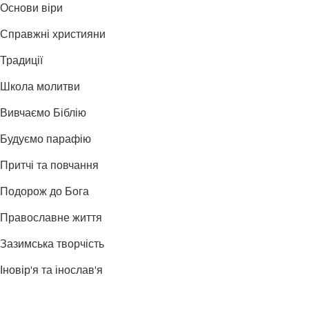
Основи віри
Справжні християни
Традиції
Школа молитви
Вивчаємо Біблію
Будуємо парафію
Притчі та повчання
Подорож до Бога
Православне життя
Зазимська творчість
Іновір'я та інослав'я