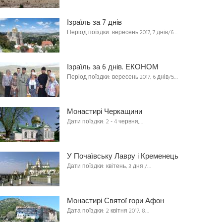
Ізраїль за 7 днів
Період поїздки: вересень 2017, 7 днів/6…
Ізраїль за 6 днів. ЕКОНОМ
Період поїздки: вересень 2017, 6 днів/5…
Монастирі Черкащини
Дати поїздки: 2 - 4 червня,…
У Почаївську Лавру і Кременець
Дати поїздки: квітень, 3 дня /…
Монастирі Святої гори Афон
Дата поїздки: 2 квітня 2017, 8…