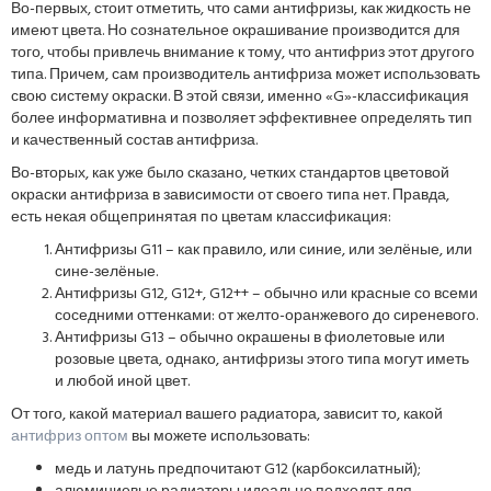
Во-первых, стоит отметить, что сами антифризы, как жидкость не
имеют цвета. Но сознательное окрашивание производится для
того, чтобы привлечь внимание к тому, что антифриз этот другого
типа. Причем, сам производитель антифриза может использовать
свою систему окраски. В этой связи, именно «G»-классификация
более информативна и позволяет эффективнее определять тип
и качественный состав антифриза.
Во-вторых, как уже было сказано, четких стандартов цветовой
окраски антифриза в зависимости от своего типа нет. Правда,
есть некая общепринятая по цветам классификация:
Антифризы G11 – как правило, или синие, или зелёные, или
сине-зелёные.
Антифризы G12, G12+, G12++ – обычно или красные со всеми
соседними оттенками: от желто-оранжевого до сиреневого.
Антифризы G13 – обычно окрашены в фиолетовые или
розовые цвета, однако, антифризы этого типа могут иметь
и любой иной цвет.
От того, какой материал вашего радиатора, зависит то, какой
антифриз оптом
вы можете использовать:
медь и латунь предпочитают G12 (карбоксилатный);