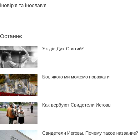
Іновір'я та інослав'я
Останнє
Як діє Дух Святий?
Бог, якого ми можемо поважати
Как вербуют Свидетели Иеговы
Свидетели Иеговы. Почему такое название?