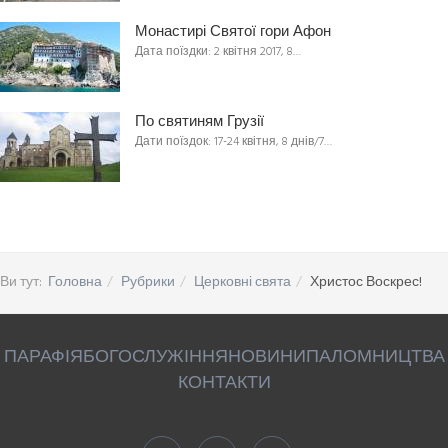
Монастирі Святої гори Афон
Дата поїздки: 2 квітня 2017, 8…
По святиням Грузії
Дати поїздок: 17-24 квітня, 8 днів/7…
Ви тут:
Головна
Рубрики
Церковні свята
Христос Воскрес!
ПАРАФІЯ
БОГОСЛУЖІННЯ
НОВИНИ
ПАЛОМНИЦТВА
КОНТАКТИ