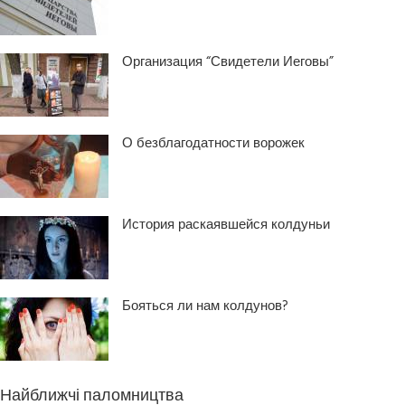
Организация “Свидетели Иеговы”
О безблагодатности ворожек
История раскаявшейся колдуньи
Бояться ли нам колдунов?
Найближчі паломництва