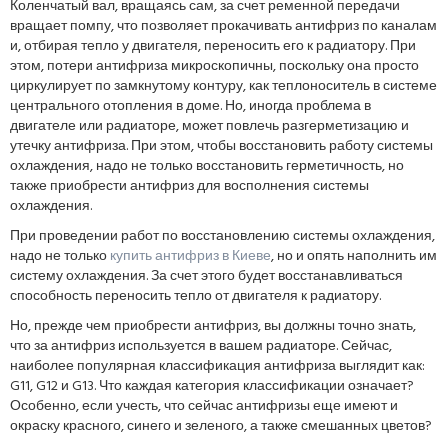
Коленчатый вал, вращаясь сам, за счет ременной передачи
вращает помпу, что позволяет прокачивать антифриз по каналам
и, отбирая тепло у двигателя, переносить его к радиатору. При
этом, потери антифриза микроскопичны, поскольку она просто
циркулирует по замкнутому контуру, как теплоноситель в системе
центрального отопления в доме. Но, иногда проблема в
двигателе или радиаторе, может повлечь разгерметизацию и
утечку антифриза. При этом, чтобы восстановить работу системы
охлаждения, надо не только восстановить герметичность, но
также приобрести антифриз для восполнения системы
охлаждения.
При проведении работ по восстановлению системы охлаждения,
надо не только
купить антифриз в Киеве
, но и опять наполнить им
систему охлаждения. За счет этого будет восстанавливаться
способность переносить тепло от двигателя к радиатору.
Но, прежде чем приобрести антифриз, вы должны точно знать,
что за антифриз используется в вашем радиаторе. Сейчас,
наиболее популярная классификация антифриза выглядит как:
G11, G12 и G13. Что каждая категория классификации означает?
Особенно, если учесть, что сейчас антифризы еще имеют и
окраску красного, синего и зеленого, а также смешанных цветов?