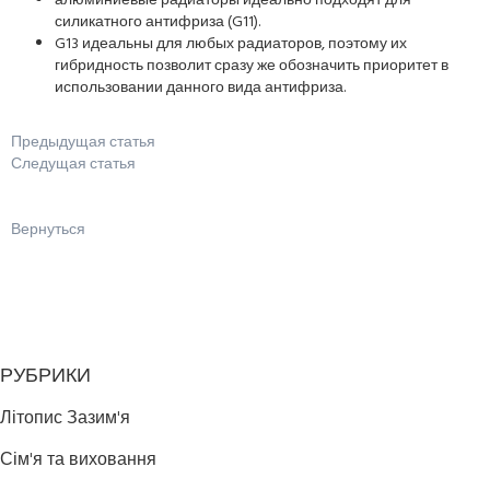
алюминиевые радиаторы идеально подходят для
силикатного антифриза (G11).
G13 идеальны для любых радиаторов, поэтому их
гибридность позволит сразу же обозначить приоритет в
использовании данного вида антифриза.
Предыдущая статья
Следущая статья
Вернуться
РУБРИКИ
Літопис Зазим'я
Сім'я та виховання