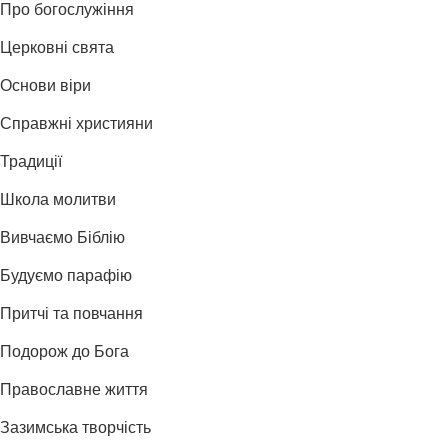
Про богослужіння
Церковні свята
Основи віри
Справжні християни
Традиції
Школа молитви
Вивчаємо Біблію
Будуємо парафію
Притчі та повчання
Подорож до Бога
Православне життя
Зазимська творчість