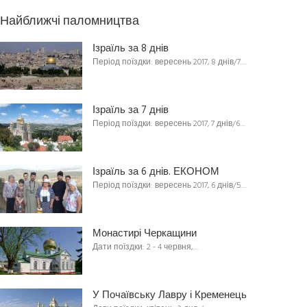
Найближчі паломництва
Ізраїль за 8 днів
Період поїздки: вересень 2017, 8 днів/7…
Ізраїль за 7 днів
Період поїздки: вересень 2017, 7 днів/6…
Ізраїль за 6 днів. ЕКОНОМ
Період поїздки: вересень 2017, 6 днів/5…
Монастирі Черкащини
Дати поїздки: 2 - 4 червня,…
У Почаївську Лавру і Кременець