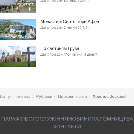
Дати поїздки: квітень, 3 дня /…
Монастирі Святої гори Афон
Дата поїздки: 2 квітня 2017, 8…
По святиням Грузії
Дати поїздок: 17-24 квітня, 8 днів/7…
Ви тут:
Головна
Рубрики
Церковні свята
Христос Воскрес!
ПАРАФІЯ
БОГОСЛУЖІННЯ
НОВИНИ
ПАЛОМНИЦТВА
КОНТАКТИ