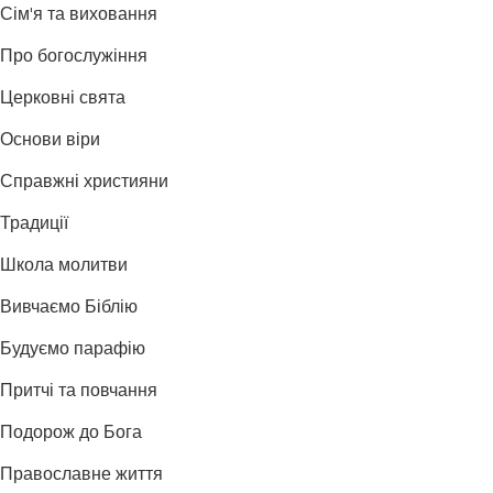
Сім'я та виховання
Про богослужіння
Церковні свята
Основи віри
Справжні християни
Традиції
Школа молитви
Вивчаємо Біблію
Будуємо парафію
Притчі та повчання
Подорож до Бога
Православне життя