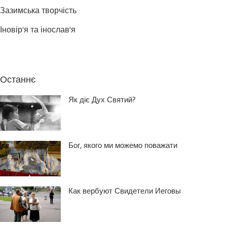
Зазимська творчість
Іновір'я та інослав'я
Останнє
Як діє Дух Святий?
Бог, якого ми можемо поважати
Как вербуют Свидетели Иеговы