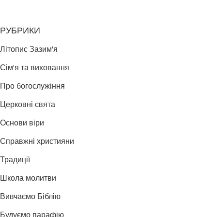
РУБРИКИ
Літопис Зазим'я
Сім'я та виховання
Про богослужіння
Церковні свята
Основи віри
Справжні християни
Традиції
Школа молитви
Вивчаємо Біблію
Будуємо парафію