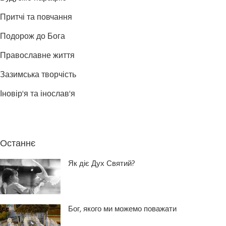
Притчі та повчання
Подорож до Бога
Православне життя
Зазимська творчість
Іновір'я та інослав'я
Останнє
Як діє Дух Святий?
Бог, якого ми можемо поважати