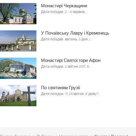
Монастирі Черкащини
Дати поїздки: 2 - 4 червня,…
У Почаївську Лавру і Кременець
Дати поїздки: квітень, 3 дня /…
Монастирі Святої гори Афон
Дата поїздки: 2 квітня 2017, 8…
По святиням Грузії
Дати поїздок: 17-24 квітня, 8 днів/7…